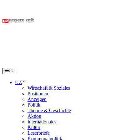
Skip
to
content
Menu
UZ
Wirtschaft & Soziales
Positionen
Anzeigen
Politik
Theorie & Geschichte
Aktion
Internationales
Kultur
Leserbriefe
Kommunalpolitik