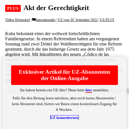
Akt der Gerechtigkeit
Categories
Volker Hermsdorf
Internationales
|
UZ vom 30. September 2022
|
UZ-PLUS
Kuba bekommt eines der weltweit fortschrittlichsten
Familiengesetze. In einem Referendum haben am vergangenen
Sonntag rund zwei Drittel der Wahlberechtigten für eine Reform
gestimmt, durch die das bisherige Gesetz aus dem Jahr 1975
abgelöst wird. Mit Inkrafttreten des neuen „Códico de las
familias“ wird die sozialistische Inselrepublik eines der ersten
Länder Lateinamerikas sein, das die Ehe für alle und
Adoptionsmöglichkeiten für gleichgeschlechtliche Paare offiziell
Exklusiver Artikel für UZ-Abonnenten
zulässt. Doch das innovative Gesetzeswerk geht weit ... Bitte
der Online-Ausgabe
hier
anmelden
Sie haben bereits ein UZ-Abo? Dann bitte
hier
anmelden.
w7xiZXIgw7xiZXIgZGllc2Ugdm9uIHdlc3RsaWNoZW4gTWV
Falls Sie den Beitrag lesen möchten, aber noch keine Abonnentin /
kein Abonnent sind, bieten wir Ihnen einen kostenlosen Zugang für
6 Wochen.
UZ kennenlernen