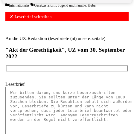
Categories
Tags
Internationales
Gesetzesreform
,
Jugend und Familie
,
Kuba
✘ Leserbrief schreiben
An die UZ-Redaktion (leserbriefe (at) unsere-zeit.de)
"Akt der Gerechtigkeit", UZ vom 30. September
2022
Leserbrief