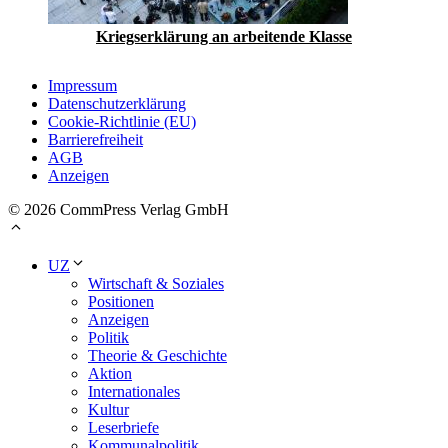
Kriegserklärung an arbeitende Klasse
Impressum
Datenschutzerklärung
Cookie-Richtlinie (EU)
Barrierefreiheit
AGB
Anzeigen
© 2026 CommPress Verlag GmbH
UZ
Wirtschaft & Soziales
Positionen
Anzeigen
Politik
Theorie & Geschichte
Aktion
Internationales
Kultur
Leserbriefe
Kommunalpolitik