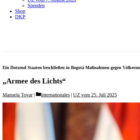
Spenden
Shop
DKP
Ein Dutzend Staaten beschließen in Bogotá Maßnahmen gegen Völkerm
„Armee des Lichts“
Categories
Manuela Tovar
Internationales
|
UZ vom 25. Juli 2025