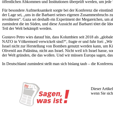
öffentlichen Abkommen und Institutionen überprüft werden, um jede U
Für besondere Aufmerksamkeit sorgte bei der Konferenz die einstündig
der Lage sei, „uns in die Barbarei seines eigenen Zusammenbruchs z
revoltieren“. Gaza sei deshalb ein Experiment der Megareichen, um al
zumindest die im Süden, und diese Aussicht auf Barbarei tötet die Idee
Teil der Welt bekämpft werden.
Gustavo Petro wies darauf hin, dass Kolumbien seit 2018 als „globa
NATO in Völkermord verwickelt sind?“, fragte er und fuhr fort: „Wi
Israel nicht zur Herstellung von Bomben genutzt werden kann, um Ki
Olivenöl aus Palästina, nicht aus Israel. Nicht weil ich Israel hass
der Welt gründen, die das wollen. Und wir müssen Europa sagen, dass
In Deutschland zumindest stellt man sich bislang taub – die Konfer
Dieser Artikel
wenn Sie sich
Wochen lang 