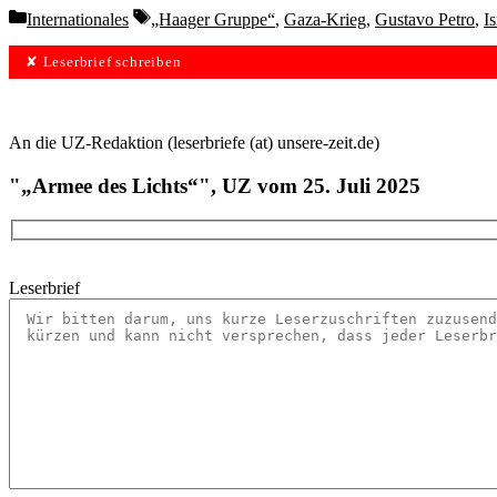
Categories
Tags
Internationales
„Haager Gruppe“
,
Gaza-Krieg
,
Gustavo Petro
,
I
✘ Leserbrief schreiben
An die UZ-Redaktion (leserbriefe (at) unsere-zeit.de)
"„Armee des Lichts“", UZ vom 25. Juli 2025
Leserbrief