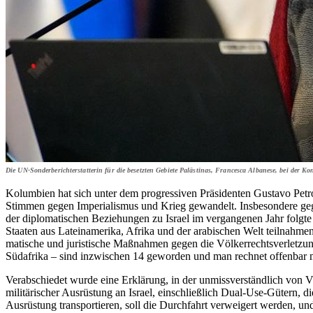
Die UN-Sonderberichterstatterin für die besetzten Gebiete Palästinas, Francesca Albanese, bei 
Kolumbien hat sich unter dem progressiven Präsidenten Gustavo Petr
Stimmen gegen Imperialismus und Krieg gewandelt. Insbesondere gege
der diplomatischen Beziehungen zu Israel im vergangenen Jahr folgte
Staaten aus Lateinamerika, Afrika und der arabischen Welt teilnahm
matische und juristische Maßnahmen gegen die Völkerrechtsverletzun
Südafrika – sind inzwischen 14 geworden und man rechnet offenbar m
Verabschiedet wurde eine Erklärung, in der unmissverständlich von 
militärischer Ausrüstung an Israel, einschließlich Dual-Use-Gütern, d
Ausrüstung transportieren, soll die Durchfahrt verweigert werden, und