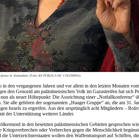
der Konferenz in Kolumbien (Foto: REPÚBLICA DE COLOMBIA)
o in den vergangenen Jahren und vor allem in den letzten Monaten vom
n den Genozid am palästinensischen Volk im Gaza­streifen hat sich Pe
 nun als neuer Höhepunkt: Die Ausrichtung einer „Notfallkonferenz“ üb
en. Sie alle gehören der sogenannten „Haager Gruppe“ an, die am 31.
gen Israels zu ergreifen. Aus den ursprünglich acht Mitgliedern – Bo
it der Unterstützung weiterer Länder.
Völkermord in den besetzten palästinensischen Gebieten gesprochen wi
ie Kriegsverbrechen oder Verbrechen gegen die Menschlichkeit begünstig
 die Unterzeichnerstaaten wollen den Waffentransport auf Schiffen, die