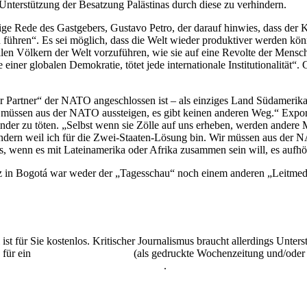
nterstützung der Besatzung Palästinas durch diese zu verhindern.
e Rede des Gastgebers, Gustavo Petro, der darauf hinwies, dass der Kapi
u führen“. Es sei möglich, dass die Welt wieder produktiver werden kö
len Völkern der Welt vorzuführen, wie sie auf eine Revolte der Mensch
 einer globalen Demokratie, tötet jede internationale Institutionalität“
ler Partner“ der NATO angeschlossen ist – als einziges Land Südamer
r müssen aus der NATO aussteigen, es gibt keinen anderen Weg.“ Export
nder zu töten. „Selbst wenn sie Zölle auf uns erheben, werden andere
e, sondern weil ich für die Zwei-Staaten-Lösung bin. Wir müssen aus de
, wenn es mit Lateinamerika oder Afrika zusammen sein will, es aufhö
enz in Bogotá war weder der „Tagesschau“ noch einem anderen „Leitme
 ist für Sie kostenlos. Kritischer Journalismus braucht allerdings Unte
 für ein
Abonnement der UZ
(als gedruckte Wochenzeitung und/oder i
kostenlos und unverbindlich testen
.