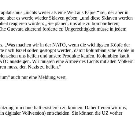
talismus „nichts weiter als eine Welt aus Papier“ sei, der aber in
nne, aber es werde wieder Sklaven geben, „und diese Sklaven werden
heit reagieren würden: „Sie planen, uns alle zu bombardieren,
. Che Guevara zitierend forderte er, Ungerechtigkeit müsse in jedem
ikas. „Was machen wir in der NATO, wenn die wichtigsten Köpfe der
e nach Israel sollen gestoppt werden, damit kolumbianische Kohle in
 Menschen uns helfen und unsere Produkte kaufen. Kolumbien kauft
r NATO aussteigen. Wir müssen eine Armee des Lichts mit allen Völkern
ren muss, den Nazis zu helfen.“
dium“ auch nur eine Meldung wert.
rstützung, um dauerhaft existieren zu können. Daher freuen wir uns,
n digitaler Vollversion) entscheiden. Sie können die UZ vorher
6