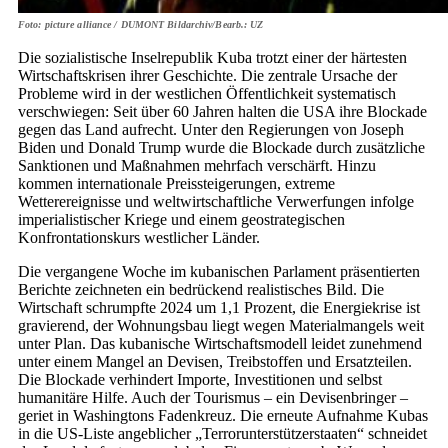
Foto: picture alliance / DUMONT Bildarchiv/Bearb.: UZ
Die sozialistische Inselrepublik Kuba trotzt einer der härtesten
Wirtschaftskrisen ihrer Geschichte. Die zentrale Ursache der
Probleme wird in der westlichen Öffentlichkeit systematisch
verschwiegen: Seit über 60 Jahren halten die USA ihre Blockade
gegen das Land aufrecht. Unter den Regierungen von Joseph
Biden und Donald Trump wurde die Blockade durch zusätzliche
Sanktionen und Maßnahmen mehrfach verschärft. Hinzu
kommen internationale Preissteigerungen, extreme
Wetterereignisse und weltwirtschaftliche Verwerfungen infolge
imperialistischer Kriege und einem geostrategischen
Konfrontationskurs westlicher Länder.
Die vergangene Woche im kubanischen Parlament präsentierten
Berichte zeichneten ein bedrückend realistisches Bild. Die
Wirtschaft schrumpfte 2024 um 1,1 Prozent, die Energiekrise ist
gravierend, der Wohnungsbau liegt wegen Materialmangels weit
unter Plan. Das kubanische Wirtschaftsmodell leidet zunehmend
unter einem Mangel an Devisen, Treibstoffen und Ersatzteilen.
Die Blockade verhindert Importe, Investitionen und selbst
humanitäre Hilfe. Auch der Tourismus – ein Devisenbringer –
geriet in Washingtons Fadenkreuz. Die erneute Aufnahme Kubas
in die US-Liste angeblicher „Terrorunterstützerstaaten“ schneidet