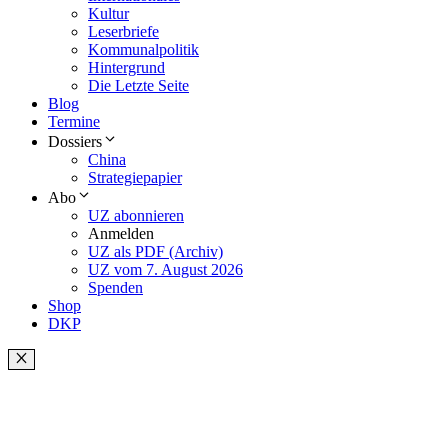
Kultur
Leserbriefe
Kommunalpolitik
Hintergrund
Die Letzte Seite
Blog
Termine
Dossiers
China
Strategiepapier
Abo
UZ abonnieren
Anmelden
UZ als PDF (Archiv)
UZ vom 7. August 2026
Spenden
Shop
DKP
Schließen