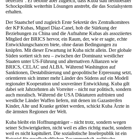
betreffen“. Er betonte aber zugleich, dass Kuba statt neoliberaler
Schockpolitik weiterhin Lösungen anstrebt, die das Sozialsystem
erhalten.
Der Staatschef und zugleich Erste Sekretär des Zentralkomitees
der KP Kubas, Miguel Díaz-Canel, hob die Stärkung der
Beziehungen zu China und die Aufnahme Kubas als assoziiertes
Mitglied der BRICS hervor, ein Raum, der, wie er sagte, echte
Entwicklungschancen biete, ohne daran Bedingungen zu
knüpfen. Mit dieser Erwartung ist Kuba nicht allein. Der globale
Süden sortiert sich neu – zwischen der Dominanz westlicher
Staaten unter US-Führung und alternativen Allianzen wie
BRICS, CELAC und ALBA. Während Washington auf
Sanktionen, Destabilisierung und geopolitische Erpressung setzt,
orientieren sich immer mehr Länder des Südens auf ein Modell
regionaler Kooperation und souveräner Entwicklung. Kuba gilt
dabei seit Jahrzehnten als Vorreiter – nicht nur politisch, sondern
auch moralisch. Während die USA Diktaturen aufrüsten und
westliche Länder Waffen liefern, mit denen im Gazastreifen
Kinder, Alte und Kranke getötet werden, schickt Kuba Ärzte in
die ärmsten Regionen der Welt.
Kuba bleibt ein Hoffnungsträger – nicht trotz, sondern wegen
seiner Schwierigkeiten, nicht weil es alles richtig macht, sondern
weil es nicht kapituliert. Die sozialistische Inselrepublik ist ein
Beispiel für gesellschaftlichen Zusammenhalt, politische