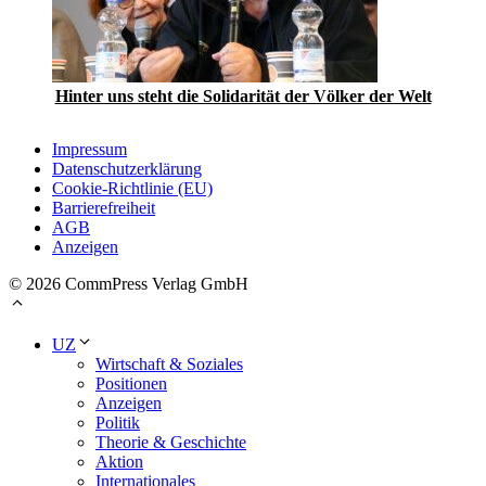
Hinter uns steht die Solidarität der Völker der Welt
Impressum
Datenschutzerklärung
Cookie-Richtlinie (EU)
Barrierefreiheit
AGB
Anzeigen
© 2026 CommPress Verlag GmbH
UZ
Wirtschaft & Soziales
Positionen
Anzeigen
Politik
Theorie & Geschichte
Aktion
Internationales