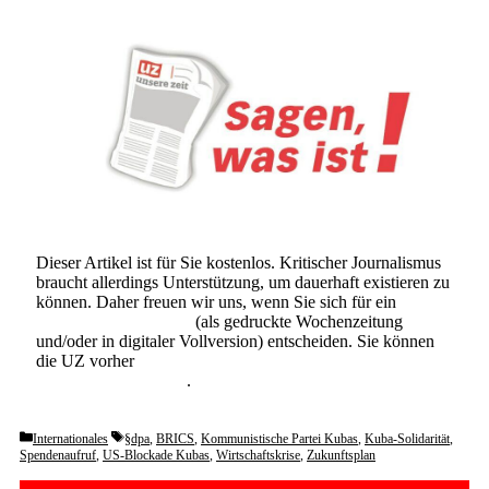
Dieser Artikel ist für Sie kostenlos. Kritischer Journalismus
braucht allerdings Unterstützung, um dauerhaft existieren zu
können. Daher freuen wir uns, wenn Sie sich für ein
Abonnement der UZ
(als gedruckte Wochenzeitung
und/oder in digitaler Vollversion) entscheiden. Sie können
die UZ vorher
6 Wochen lang kostenlos und
unverbindlich testen
.
Categories
Tags
Internationales
§dpa
,
BRICS
,
Kommunistische Partei Kubas
,
Kuba-Solidarität
,
Spendenaufruf
,
US-Blockade Kubas
,
Wirtschaftskrise
,
Zukunftsplan