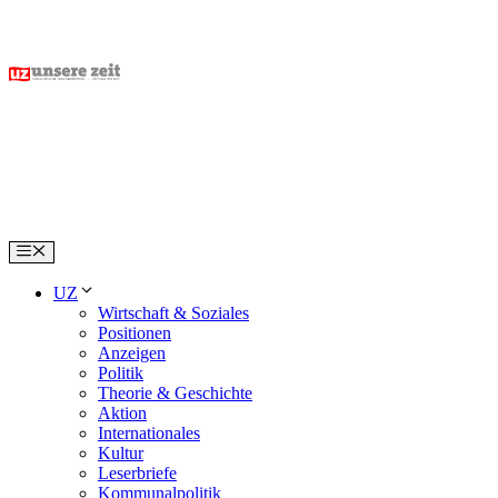
Skip
to
content
Menu
UZ
Wirtschaft & Soziales
Positionen
Anzeigen
Politik
Theorie & Geschichte
Aktion
Internationales
Kultur
Leserbriefe
Kommunalpolitik