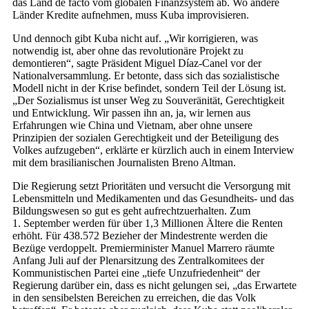
das Land de facto vom globalen Finanzsystem ab. Wo andere
Länder Kredite aufnehmen, muss Kuba improvisieren.
Und dennoch gibt Kuba nicht auf. „Wir korrigieren, was
notwendig ist, aber ohne das revolutionäre Projekt zu
demontieren“, sagte Präsident Miguel Díaz-Canel vor der
Nationalversammlung. Er betonte, dass sich das sozialistische
Modell nicht in der Krise befindet, sondern Teil der Lösung ist.
„Der Sozialismus ist unser Weg zu Souveränität, Gerechtigkeit
und Entwicklung. Wir passen ihn an, ja, wir lernen aus
Erfahrungen wie China und Vietnam, aber ohne unsere
Prinzipien der sozialen Gerechtigkeit und der Beteiligung des
Volkes aufzugeben“, erklärte er kürzlich auch in einem Interview
mit dem brasilianischen Journalisten Breno Altman.
Die Regierung setzt Prioritäten und versucht die Versorgung mit
Lebensmitteln und Medikamenten und das Gesundheits- und das
Bildungswesen so gut es geht aufrechtzuerhalten. Zum
1. September werden für über 1,3 Millionen Ältere die Renten
erhöht. Für 438.572 Bezieher der Mindestrente werden die
Bezüge verdoppelt. Premierminister Manuel Marrero räumte
Anfang Juli auf der Plenarsitzung des Zentralkomitees der
Kommunistischen Partei eine „tiefe Unzufriedenheit“ der
Regierung darüber ein, dass es nicht gelungen sei, „das Erwartete
in den sensibelsten Bereichen zu erreichen, die das Volk