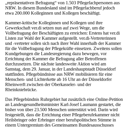
„repräsentativen Befragung“ von 1.503 Pflegefachpersonen aus
NRW. In diesem Bundesland sind im Pflegefachberuf jedoch
etwa 200.000 Kolleginnen und Kollegen beschäftigt.
Kammer-kritische Kolleginnen und Kollegen und ihre
Gewerkschaft ver.di setzen nun auf zwei Wege, um die
Vollbefragung der Beschäftigten zu erreichen: Erstens hat ver.di
Listen zur Wahl der Kammer aufgestellt. ver.di-Vertreterinnen
und -vertreter sollen sich nach ihrer Wahl innerhalb der Kammer
für die Vollbefragung der Pflegekräfte einsetzen. Zweitens sollen
Kundgebungen die Landesregierung dazu bewegen, vor
Errichtung der Kammer die Befragung aller Betroffenen
durchzusetzen. Die nächste landesweite Aktion wird am
Samstag, dem 29. Januar, in der Landeshauptstadt Düsseldorf
stattfinden. Pflegebündnisse aus NRW mobilisieren für eine
Menschen- und Lichterkette ab 16 Uhr an der Düsseldorfer
Rheinwerft zwischen der Oberkasseler- und der
Rheinkniebrücke.
Das Pflegebündnis Ruhrgebiet hat zusätzlich eine Online-Petition
an Landesgesundheitsminister Karl-Josef Laumann gestartet, die
bisher von über 23.500 Menschen unterstützt wird. Darin wird
festgestellt, dass die Errichtung einer Pflegeberufekammer nicht
Heilsbringer oder Erbringer einer berufspolitischen Stimme in
einem Untergremium des Gemeinsamen Bundesausschusses