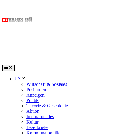
Skip
to
content
Menu
UZ
Wirtschaft & Soziales
Positionen
Anzeigen
Politik
Theorie & Geschichte
Aktion
Internationales
Kultur
Leserbriefe
Kommunalpolitik