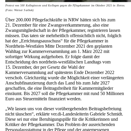
Protest von 500 Kolleginnen und Kollegen gegen die Pflegekammer im Oktober 2021 in Herne.
(Foto: Werner Sarbok)
Über 200.000 Pflegefachkräfte in NRW hätten sich bis zum
21. Dezember für eine Zwangsverkammerung, also eine
Zwangsmitgliedschaft in der Pflegekammer, registrieren lassen
müssen. Das taten sie mehrheitlich offensichtlich nicht, folglich
hat der „Errichtungsausschuss“ für die Pflegekammer in
Nordrhein-Westfalen Mitte Dezember 2021 den geplanten
Wahltag zur Kammerversammlung am 1. März 2022 mit
sofortiger Wirkung aufgehoben. Er folgte damit der
Entscheidung des nordrhein-westfälischen Landtags vom
15. Dezember, der per Gesetz die Wahl der
Kammerversammlung auf spätestens Ende Dezember 2022
verschob. Gleichzeitig wurde die Möglichkeit einer verlängerten
Anschubfinanzierung durch das Land bis zum Jahr 2027
geschaffen, die eine Beitragsfreiheit für Kammermitglieder
einräumt. Bis 2027 soll die Pflegekammer mit rund 50 Millionen
Euro aus Steuermitteln finanziert werden.
„Wir lassen uns von dieser vorübergehenden Beitragsbefreiung
nicht täuschen“, erklärte ver.di-Landesleiterin Gabriele Schmidt.
Diese sei nur eine Beruhigungspille für die Kritikerinnen und
Kritiker der Pflegekammer. Das Problem der ausreichenden
Personalausstattung in der Pflege und der angemessenen