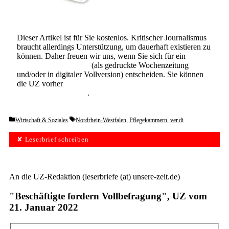
Dieser Artikel ist für Sie kostenlos. Kritischer Journalismus
braucht allerdings Unterstützung, um dauerhaft existieren zu
können. Daher freuen wir uns, wenn Sie sich für ein
Abonnement der UZ
(als gedruckte Wochenzeitung
und/oder in digitaler Vollversion) entscheiden. Sie können
die UZ vorher
6 Wochen lang kostenlos und
unverbindlich testen
.
Categories
Tags
Wirtschaft & Soziales
Nordrhein-Westfalen
,
Pflegekammern
,
ver.di
✘ Leserbrief schreiben
An die UZ-Redaktion (leserbriefe (at) unsere-zeit.de)
"Beschäftigte fordern Vollbefragung", UZ vom
21. Januar 2022