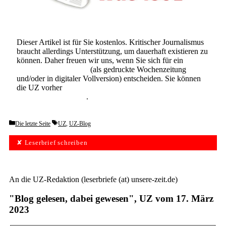
Dieser Artikel ist für Sie kostenlos. Kritischer Journalismus
braucht allerdings Unterstützung, um dauerhaft existieren zu
können. Daher freuen wir uns, wenn Sie sich für ein
Abonnement der UZ
(als gedruckte Wochenzeitung
und/oder in digitaler Vollversion) entscheiden. Sie können
die UZ vorher
6 Wochen lang kostenlos und
unverbindlich testen
.
Categories
Tags
Die letzte Seite
UZ
,
UZ-Blog
✘ Leserbrief schreiben
An die UZ-Redaktion (leserbriefe (at) unsere-zeit.de)
"Blog gelesen, dabei gewesen", UZ vom 17. März
2023