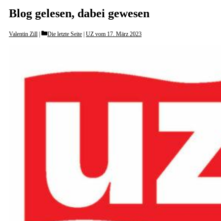
Blog gelesen, dabei gewesen
Categories
Valentin Zill
Die letzte Seite
|
UZ vom 17. März 2023