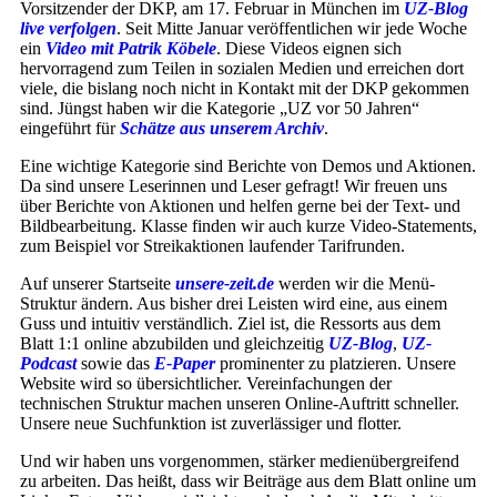
Vorsitzender der DKP, am 17. Februar in München im
UZ-Blog
live verfolgen
. Seit Mitte Januar veröffentlichen wir jede Woche
ein
Video mit Patrik Köbele
. Diese Videos eignen sich
hervorragend zum Teilen in sozialen Medien und erreichen dort
viele, die bislang noch nicht in Kontakt mit der DKP gekommen
sind. Jüngst haben wir die Kategorie „UZ vor 50 Jahren“
eingeführt für
Schätze aus unserem Archiv
.
Eine wichtige Kategorie sind Berichte von Demos und Aktionen.
Da sind unsere Leserinnen und Leser gefragt! Wir freuen uns
über Berichte von Aktionen und helfen gerne bei der Text- und
Bildbearbeitung. Klasse finden wir auch kurze Video-Statements,
zum Beispiel vor Streikaktionen laufender Tarifrunden.
Auf unserer Startseite
unsere-zeit.de
werden wir die Menü-
Struktur ändern. Aus bisher drei Leisten wird eine, aus einem
Guss und intuitiv verständlich. Ziel ist, die Ressorts aus dem
Blatt 1:1 online abzubilden und gleichzeitig
UZ-Blog
,
UZ-
Podcast
sowie das
E-Paper
prominenter zu platzieren. Unsere
Website wird so übersichtlicher. Vereinfachungen der
technischen Struktur machen unseren Online-Auftritt schneller.
Unsere neue Suchfunktion ist zuverlässiger und flotter.
Und wir haben uns vorgenommen, stärker medienübergreifend
zu arbeiten. Das heißt, dass wir Beiträge aus dem Blatt online um