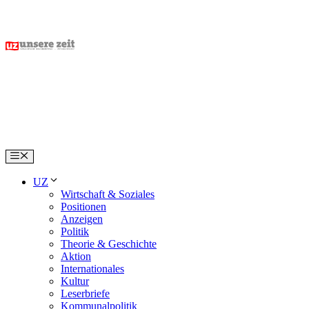
Skip
to
content
Menu
UZ
Wirtschaft & Soziales
Positionen
Anzeigen
Politik
Theorie & Geschichte
Aktion
Internationales
Kultur
Leserbriefe
Kommunalpolitik