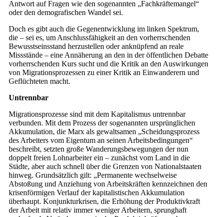
Antwort auf Fragen wie den sogenannten „Fachkräftemangel“
oder den demografischen Wandel sei.
Doch es gibt auch die Gegenentwicklung im linken Spektrum,
die – sei es, um Anschlussfähigkeit an den vorherrschenden
Bewusstseinsstand herzustellen oder anknüpfend an reale
Missstände – eine Annäherung an den in der öffentlichen Debatte
vorherrschenden Kurs sucht und die Kritik an den Auswirkungen
von Migrationsprozessen zu einer Kritik an Einwanderern und
Geflüchteten macht.
Untrennbar
Migrationsprozesse sind mit dem Kapitalismus untrennbar
verbunden. Mit dem Prozess der sogenannten ursprünglichen
Akkumulation, die Marx als gewaltsamen „Scheidungsprozess
des Arbeiters vom Eigentum an seinen Arbeitsbedingungen“
beschreibt, setzten große Wanderungsbewegungen der nun
doppelt freien Lohnarbeiter ein – zunächst vom Land in die
Städte, aber auch schnell über die Grenzen von Nationalstaaten
hinweg. Grundsätzlich gilt: „Permanente wechselweise
Abstoßung und Anziehung von Arbeitskräften kennzeichnen den
krisenförmigen Verlauf der kapitalistischen Akkumulation
überhaupt. Konjunkturkrisen, die Erhöhung der Produktivkraft
der Arbeit mit relativ immer weniger Arbeitern, sprunghaft