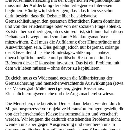
Die Auseinandersetzung mit der bürgerlichen Migrationspolitik
muss mit der Aufdeckung der dahinterliegenden Inte­ressen
beginnen. Häufig wird sich zeigen, dass das Inte­resse schon
darin besteht, dass die Debatte über beispielsweise
Grenzschließungen den gesamten öffentlichen Raum dominiert
und von der Friedensfrage oder von der sozialen Frage ablenkt.
Es ist daher zu überlegen, ob es sinnvoll ist, sich innerhalb dieser
Debatte zu bewegen und somit am Ablenkungsmanöver
mitzuwirken. Ziel muss die Aufklärung über Hintergründe und
Auswirkungen sein. Dies gelingt jedoch nur begrenzt, solange
der Klassenfeind – siehe Bundestagswahlkampf – nahezu
unerschöpfliche mediale und politische Ressourcen in das
Befeuern dieser Diskussion investiert. Das ist ein Problem, mit
dem wir leben müssen – ohne davor zu kapitulieren.
Zugleich muss es Widerstand gegen die Militarisierung der
Grenzsicherung und menschenverachtende Auswirkungen (etwa
das Massengrab Mittelmeer) geben, gegen Rassismus,
Einschüchterungsversuche und die Angstmacherei sowieso.
Die Menschen, die bereits in Deutschland leben, werden durch
Migrationsprozesse vor objektive Herausforderungen gestellt, die
von der herrschenden Klasse instrumentalisiert und verschärft
werden. Wir leugnen die dadurch entstehenden Probleme nicht,
wenden uns aber gegen Ausgrenzung und orientieren uns in
unserem politischen Kampf am gemeinsamen Klasseninteresse.