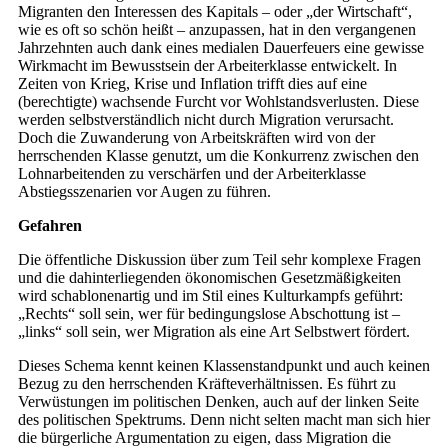
Migranten den Inte­ressen des Kapitals – oder „der Wirtschaft“,
wie es oft so schön heißt – anzupassen, hat in den vergangenen
Jahrzehnten auch dank eines medialen Dauerfeuers eine gewisse
Wirkmacht im Bewusstsein der Arbeiterklasse entwickelt. In
Zeiten von Krieg, Krise und Inflation trifft dies auf eine
(berechtigte) wachsende Furcht vor Wohlstandsverlusten. Diese
werden selbstverständlich nicht durch Migration verursacht.
Doch die Zuwanderung von Arbeitskräften wird von der
herrschenden Klasse genutzt, um die Konkurrenz zwischen den
Lohnarbeitenden zu verschärfen und der Arbeiterklasse
Abstiegsszenarien vor Augen zu führen.
Gefahren
Die öffentliche Diskussion über zum Teil sehr komplexe Fragen
und die dahinterliegenden ökonomischen Gesetzmäßigkeiten
wird schablonenartig und im Stil eines Kulturkampfs geführt:
„Rechts“ soll sein, wer für bedingungslose Abschottung ist –
„links“ soll sein, wer Migration als eine Art Selbstwert fördert.
Dieses Schema kennt keinen Klassenstandpunkt und auch keinen
Bezug zu den herrschenden Kräfteverhältnissen. Es führt zu
Verwüstungen im politischen Denken, auch auf der linken Seite
des politischen Spektrums. Denn nicht selten macht man sich hier
die bürgerliche Argumentation zu eigen, dass Migration die