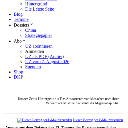
Hintergrund
Die Letzte Seite
Blog
Termine
Dossiers
China
Strategiepapier
Abo
UZ abonnieren
Anmelden
UZ als PDF (Archiv)
UZ vom 7. August 2026
Spenden
Shop
DKP
Unsere Zeit
»
Hintergrund
»
Das Aussortieren von Menschen nach ihrer
Verwertbarkeit ist die Konstante der Migrationspolitik
Diesen Beitrag per E-Mail versenden
Auszug aus dem Referat der 12. Tagung des Parteivorstands der