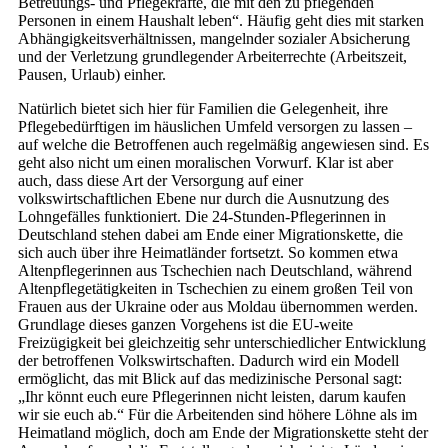
Betreuungs- und Pflegekräfte, die mit den zu pflegenden
Personen in einem Haushalt leben“. Häufig geht dies mit starken
Abhängigkeitsverhältnissen, mangelnder sozialer Absicherung
und der Verletzung grundlegender Arbeiterrechte (Arbeitszeit,
Pausen, Urlaub) einher.
Natürlich bietet sich hier für Familien die Gelegenheit, ihre
Pflegebedürftigen im häuslichen Umfeld versorgen zu lassen –
auf welche die Betroffenen auch regelmäßig angewiesen sind. Es
geht also nicht um einen moralischen Vorwurf. Klar ist aber
auch, dass diese Art der Versorgung auf einer
volkswirtschaftlichen Ebene nur durch die Ausnutzung des
Lohngefälles funktioniert. Die 24-Stunden-Pflegerinnen in
Deutschland stehen dabei am Ende einer Migrationskette, die
sich auch über ihre Heimatländer fortsetzt. So kommen etwa
Altenpflegerinnen aus Tschechien nach Deutschland, während
Altenpflegetätigkeiten in Tschechien zu einem großen Teil von
Frauen aus der Ukraine oder aus Moldau übernommen werden.
Grundlage dieses ganzen Vorgehens ist die EU-weite
Freizügigkeit bei gleichzeitig sehr unterschiedlicher Entwicklung
der betroffenen Volkswirtschaften. Dadurch wird ein Modell
ermöglicht, das mit Blick auf das medizinische Personal sagt:
„Ihr könnt euch eure Pflegerinnen nicht leisten, darum kaufen
wir sie euch ab.“ Für die Arbeitenden sind höhere Löhne als im
Heimatland möglich, doch am Ende der Migrationskette steht der