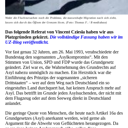
Weder die Fluchtursachen noch die Probleme, die massenhafte Migration nach sich zieht,
lassen sich durch das Öffnen der Grenzen lösen. (Foto: Thomas F. / R-mediabase)
Das folgende Referat von Vincent Cziesla haben wir aus
Platzgründen gekürzt.
Die vollständige Fassung haben wir im
UZ-Blog veröffentlicht.
Vor fast genau 32 Jahren, am 26. Mai 1993, verabschiedete der
Bundestag den sogenannten „Asylkompromiss“. Mit den
Stimmen von Union, SPD und FDP wurde das Grundgesetz
geändert. Ziel war es, die Wahrnehmung des Grundrechts auf
Asyl nahezu unmöglich zu machen. Ein Herzstück war die
Einführung des Prinzips der sogenannten „sicheren
Drittstaaten“ – wer auf dem Weg nach Deutschland ein so
eingestuftes Land durchquert hat, hat keinen Anspruch mehr auf
Asyl. Das betrifft im Grunde jeden Asylsuchenden, der nicht mit
dem Flugzeug oder auf dem Seeweg direkt in Deutschland
anlandet.
Die geringe Quote von Menschen, die heute nach Artikel 16a des
Grundgesetzes (Asyl) anerkannt werden, wird gerne als
Argument für die Abwehr von Geflüchteten herangezogen. Da