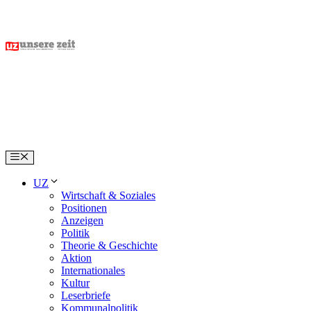
Skip
to
content
Menu
UZ
Wirtschaft & Soziales
Positionen
Anzeigen
Politik
Theorie & Geschichte
Aktion
Internationales
Kultur
Leserbriefe
Kommunalpolitik