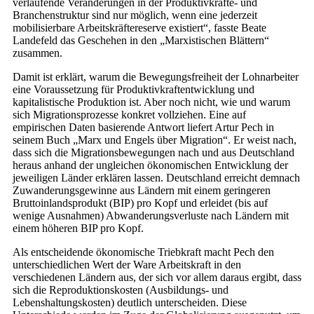
verlaufende Veränderungen in der Produktivkräfte- und
Branchenstruktur sind nur möglich, wenn eine jederzeit
mobilisierbare Arbeitskräftereserve existiert“, fasste Beate
Landefeld das Geschehen in den „Marxistischen Blättern“
zusammen.
Damit ist erklärt, warum die Bewegungsfreiheit der Lohnarbeiter
eine Voraussetzung für Produktivkraftentwicklung und
kapitalistische Produktion ist. Aber noch nicht, wie und warum
sich Migrationsprozesse konkret vollziehen. Eine auf
empirischen Daten basierende Antwort liefert Artur Pech in
seinem Buch „Marx und Engels über Migration“. Er weist nach,
dass sich die Migrationsbewegungen nach und aus Deutschland
heraus anhand der ungleichen ökonomischen Entwicklung der
jeweiligen Länder erklären lassen. Deutschland erreicht demnach
Zuwanderungsgewinne aus Ländern mit einem geringeren
Bruttoinlandsprodukt (BIP) pro Kopf und erleidet (bis auf
wenige Ausnahmen) Abwanderungsverluste nach Ländern mit
einem höheren BIP pro Kopf.
Als entscheidende ökonomische Triebkraft macht Pech den
unterschiedlichen Wert der Ware Arbeitskraft in den
verschiedenen Ländern aus, der sich vor allem daraus ergibt, dass
sich die Reproduktionskosten (Ausbildungs- und
Lebenshaltungskosten) deutlich unterscheiden. Diese