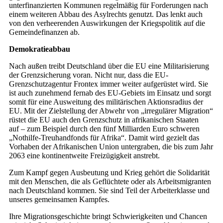
unterfinanzierten Kommunen regelmäßig für Forderungen nach
einem weiteren Abbau des Asylrechts genutzt. Das lenkt auch
von den verheerenden Auswirkungen der Kriegspolitik auf die
Gemeindefinanzen ab.
Demokratieabbau
Nach außen treibt Deutschland über die EU eine Militarisierung
der Grenzsicherung voran. Nicht nur, dass die EU-
Grenzschutzagentur Frontex immer weiter aufgerüstet wird. Sie
ist auch zunehmend fernab des EU-Gebiets im Einsatz und sorgt
somit für eine Ausweitung des militärischen Aktionsradius der
EU. Mit der Zielstellung der Abwehr von „irregulärer Migration“
rüstet die EU auch den Grenzschutz in afrikanischen Staaten
auf – zum Beispiel durch den fünf Milliarden Euro schweren
„Nothilfe-Treuhandfonds für Afrika“. Damit wird gezielt das
Vorhaben der Afrikanischen Union untergraben, die bis zum Jahr
2063 eine kontinentweite Freizügigkeit anstrebt.
Zum Kampf gegen Ausbeutung und Krieg gehört die Solidarität
mit den Menschen, die als Geflüchtete oder als Arbeitsmigranten
nach Deutschland kommen. Sie sind Teil der Arbeiterklasse und
unseres gemeinsamen Kampfes.
Ihre Migrationsgeschichte bringt Schwierigkeiten und Chancen