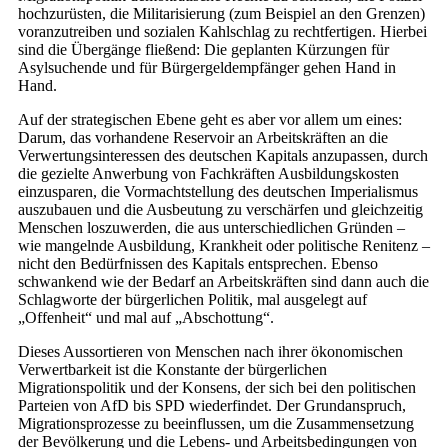
hochzurüsten, die Militarisierung (zum Beispiel an den Grenzen)
voranzutreiben und sozialen Kahlschlag zu rechtfertigen. Hierbei
sind die Übergänge fließend: Die geplanten Kürzungen für
Asylsuchende und für Bürgergeldempfänger gehen Hand in
Hand.
Auf der strategischen Ebene geht es aber vor allem um eines:
Darum, das vorhandene Reservoir an Arbeitskräften an die
Verwertungsinteressen des deutschen Kapitals anzupassen, durch
die gezielte Anwerbung von Fachkräften Ausbildungskosten
einzusparen, die Vormachtstellung des deutschen Imperialismus
auszubauen und die Ausbeutung zu verschärfen und gleichzeitig
Menschen loszuwerden, die aus unterschiedlichen Gründen –
wie mangelnde Ausbildung, Krankheit oder politische Renitenz –
nicht den Bedürfnissen des Kapitals entsprechen. Ebenso
schwankend wie der Bedarf an Arbeitskräften sind dann auch die
Schlagworte der bürgerlichen Politik, mal ausgelegt auf
„Offenheit“ und mal auf „Abschottung“.
Dieses Aussortieren von Menschen nach ihrer ökonomischen
Verwertbarkeit ist die Konstante der bürgerlichen
Migrationspolitik und der Konsens, der sich bei den politischen
Parteien von AfD bis SPD wiederfindet. Der Grundanspruch,
Migrationsprozesse zu beeinflussen, um die Zusammensetzung
der Bevölkerung und die Lebens- und Arbeitsbedingungen von