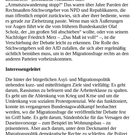
„Armutszuwanderung stopp!“ Das waren über Jahre Parolen der
Rechtsaußen-Stichwortgeber von NPD und Republikanern, die
man öffentlich empört zurückwies, sich aber ihrer bediente, wenn
es gerade zur Zielsetzung passte. Wenn man sich Äußerungen
vor Augen führt wie die vom früheren Bundeskanzler Olaf
Scholz, der „im großen Stil abschieben“ wollte, oder von seinem
Nachfolger Friedrich Merz – „Das Maß ist voll!“ –, ist die
Verschiebung der Debatte leicht zu erkennen. Die Rolle des
Stichwortgebers soll der AfD zufallen, die sich aber regelmäßig
sichtlich bemühen muss, um in der Migrationsfrage rechts an den
anderen Parteien vorbeizukommen.
Inte­ressengeleitet
Die hinter der bürgerlichen Asyl- und Migrationspolitik
stehenden kurz- und mittelfristigen Ziele sind vielfältig: Es geht
darum, Rassismus zu befeuern und die Arbeiterklasse zu spalten.
Es geht um die Ablenkung von Krieg und Krise und um die
Umlenkung von sozialem Protestpotenzial. Wie das funktioniert,
konnte im vergangenen Bundestagswahlkampf beobachtet
werden, wo die Migrationsfrage die veröffentlichte Debatte fest
im Griff hatte. Es geht darum, Sündenböcke für das Versagen der
Daseinsvorsorge – zum Beispiel im Wohnungsbau – zu
präsentieren. Aber auch darum, unter dem Deckmantel der
Migrationspolitik demokratische Rechte zu schleifen, die Polizei