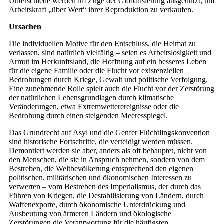
Unterschiede werden im Zuge der Globalisierung ausgenutzt, um
Arbeitskraft „über Wert“ ihrer Reproduktion zu verkaufen.
Ursachen
Die individuellen Motive für den Entschluss, die Heimat zu
verlassen, sind natürlich vielfältig – seien es Arbeitslosigkeit und
Armut im Herkunftsland, die Hoffnung auf ein besseres Leben
für die eigene Familie oder die Flucht vor existenziellen
Bedrohungen durch Kriege, Gewalt und politische Verfolgung.
Eine zunehmende Rolle spielt auch die Flucht vor der Zerstörung
der natürlichen Lebensgrundlagen durch klimatische
Veränderungen, etwa Extremwetterereignisse oder die
Bedrohung durch einen steigenden Meeresspiegel.
Das Grundrecht auf Asyl und die Genfer Flüchtlingskonvention
sind historische Fortschritte, die verteidigt werden müssen.
Demontiert werden sie aber, anders als oft behauptet, nicht von
den Menschen, die sie in Anspruch nehmen, sondern von dem
Bestreben, die Weltbevölkerung entsprechend den eigenen
politischen, militärischen und ökonomischen Inte­ressen zu
verwerten – vom Bestreben des Imperialismus, der durch das
Führen von Kriegen, die Destabilisierung von Ländern, durch
Waffenexporte, durch ökonomische Unterdrückung und
Ausbeutung von ärmeren Ländern und ökologische
Zerstörungen die Verantwortung für die häufigsten