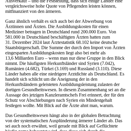
Ausverkauf – und die Feststellung, dass sich einige Länder eine
vergleichsweise hohe Quote von Pflegenden leisten können,
mitfinanziert von den ärmeren.
Ganz ähnlich verhält es sich auch bei der Abwerbung von
Ärztinnen und Ärzten. Die Ausbildungskosten für einen
Mediziner betragen in Deutschland rund 200.000 Euro. Von
581.000 in Deutschland beschäftigten Ärzten hatten zum
31. Dezember 2024 laut Ärztestatistik 68.102 keine deutsche
Staatsbürgerschaft. Die Summe der durch den Import von Ärzten
eingesparten Ausbildungskosten liegt also bei mehr als
13,6 Milliarden Euro – wenn man nur diese Gruppe in den Blick
nimmt. Die häufigsten Herkunftsländer sind Syrien (7.042),
Rumänien (4.682), Türkei (3.169) und Russland (3.110). Diese
Länder haben alle eine niedrigere Arztdichte als Deutschland. Es
handelt sich schlicht um die Aneignung der in den
Herkunftsländern geleisteten Ausbildungsleistung zulasten der
dortigen Gesundheitswesen. In diesem Zusammenhang sei an die
Aussage des jetzigen Kanzleramtschefs Frei erinnert, der für den
Schutz vor Abschiebungen nach Syrien ein Mindestgehalt
festlegen wollte. Mit Blick auf die Ärzte ahnt man, warum.
Das Gesundheitswesen hängt also in der globalen Betrachtung
von der systematischen Ausplünderung ärmerer Länder ab. Das
sei auch noch erwähnt, weil gerade mit Blick auf Geflüchtete