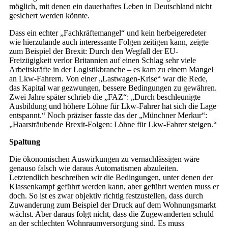
möglich, mit denen ein dauerhaftes Leben in Deutschland nicht
gesichert werden könnte.
Dass ein echter „Fachkräftemangel“ und kein herbeigeredeter
wie hierzulande auch interessante Folgen zeitigen kann, zeigte
zum Beispiel der Brexit: Durch den Wegfall der EU-
Freizügigkeit verlor Britannien auf einen Schlag sehr viele
Arbeitskräfte in der Logistikbranche – es kam zu einem Mangel
an Lkw-Fahrern. Von einer „Lastwagen-Krise“ war die Rede,
das Kapital war gezwungen, bessere Bedingungen zu gewähren.
Zwei Jahre später schrieb die „FAZ“: „Durch beschleunigte
Ausbildung und höhere Löhne für Lkw-Fahrer hat sich die Lage
entspannt.“ Noch präziser fasste das der „Münchner Merkur“:
„Haarsträubende Brexit-Folgen: Löhne für Lkw-Fahrer steigen.“
Spaltung
Die ökonomischen Auswirkungen zu vernachlässigen wäre
genauso falsch wie daraus Automatismen abzuleiten.
Letztendlich beschreiben wir die Bedingungen, unter denen der
Klassenkampf geführt werden kann, aber geführt werden muss er
doch. So ist es zwar objektiv richtig festzustellen, dass durch
Zuwanderung zum Beispiel der Druck auf dem Wohnungsmarkt
wächst. Aber daraus folgt nicht, dass die Zugewanderten schuld
an der schlechten Wohnraumversorgung sind. Es muss