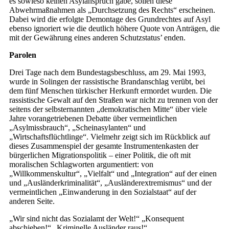
es sowieso keinen Asylanspruch gäbe, sollen diese
Abwehrmaßnahmen als „Durchsetzung des Rechts“ erscheinen.
Dabei wird die erfolgte Demontage des Grundrechtes auf Asyl
ebenso ignoriert wie die deutlich höhere Quote von Anträgen, die
mit der Gewährung eines anderen Schutzstatus’ enden.
Parolen
Drei Tage nach dem Bundestagsbeschluss, am 29. Mai 1993,
wurde in Solingen der rassistische Brandanschlag verübt, bei
dem fünf Menschen türkischer Herkunft ermordet wurden. Die
rassistische Gewalt auf den Straßen war nicht zu trennen von der
seitens der selbsternannten „demokratischen Mitte“ über viele
Jahre vorangetriebenen Debatte über vermeintlichen
„Asylmissbrauch“, „Scheinasylanten“ und
„Wirtschaftsflüchtlinge“. Vielmehr zeigt sich im Rückblick auf
dieses Zusammenspiel der gesamte Instrumentenkasten der
bürgerlichen Migrationspolitik – einer Politik, die oft mit
moralischen Schlagworten argumentiert: von
„Willkommenskultur“, „Vielfalt“ und „Integration“ auf der einen
und „Ausländerkriminalität“, „Ausländerextremismus“ und der
vermeintlichen „Einwanderung in den Sozialstaat“ auf der
anderen Seite.
„Wir sind nicht das Sozialamt der Welt!“ „Konsequent
abschieben!“ „Kriminelle Ausländer raus!“