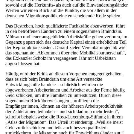
sowohl auf die Herkunfts- als auch auf die Einwanderungsländer.
Werfen wir einen Blick auf die Punkte, die vor allem in der
deutschen Migrationspolitik eine entscheidende Rolle spielen.
Das Bestreben, hoch qualifizierte Fachkräfte abzuwerben, führt
in den betroffenen Ländern zu einem sogenannten Braindrain.
Mühsam und teuer ausgebildete Arbeitskräfte gehen verloren, im
Gegenzug spart sich das deutsche Kapital einen erheblichen Teil
der Reproduktionskosten. Darauf zielen Vereinbarungen ab wie
das sogenannte „Abkommen über eine Mobilitätspartnerschaft“,
das Exkanzler Scholz im vergangenen Jahr mit Usbekistan
abgeschlossen hat.
Häufig wird der Kritik an diesem Vorgehen entgegengehalten,
dass es sich beim Braindrain um eine Art versteckte
Entwicklungshilfe handele – schließlich würden die
abgeworbenen Arbeiterinnen und Arbeiter aus der Ferne häufig
Geld schicken, um ihre Familien zu unterstützen. Durch diese
sogenannten Rücküberweisungen „profitieren die
Empfänger:innen, können an der höheren Arbeitsproduktivität
der Zahler:innen teilhaben – und sich dadurch mehr leisten“,
schreibt beispielsweise die Rosa-Luxemburg-Stiftung in ihrem
„Atlas der Migration“. Das Urteil ist eindeutig: „Weil sie meist
Geld zurückschicken und teils auch besser qualifiziert
zurückkehren, ist Migration auch für Entwicklungsländer gut.“