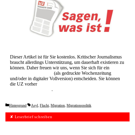
Dieser Artikel ist für Sie kostenlos. Kritischer Journalismus
braucht allerdings Unterstützung, um dauerhaft existieren zu
können. Daher freuen wir uns, wenn Sie sich für ein
Abonnement der UZ
(als gedruckte Wochenzeitung
und/oder in digitaler Vollversion) entscheiden. Sie können
die UZ vorher
6 Wochen lang kostenlos und
unverbindlich testen
.
Categories
Tags
Hintergrund
Asyl
,
Flucht
,
Migration
,
Migrationspolitik
✘ Leserbrief schreiben