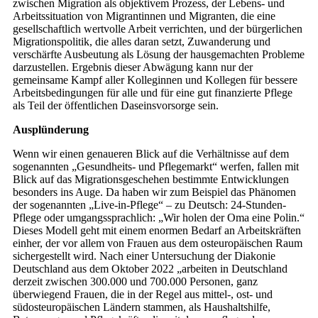
zwischen Migration als objektivem Prozess, der Lebens- und
Arbeitssituation von Migrantinnen und Migranten, die eine
gesellschaftlich wertvolle Arbeit verrichten, und der bürgerlichen
Migrationspolitik, die alles daran setzt, Zuwanderung und
verschärfte Ausbeutung als Lösung der hausgemachten Probleme
darzustellen. Ergebnis dieser Abwägung kann nur der
gemeinsame Kampf aller Kolleginnen und Kollegen für bessere
Arbeitsbedingungen für alle und für eine gut finanzierte Pflege
als Teil der öffentlichen Daseinsvorsorge sein.
Ausplünderung
Wenn wir einen genaueren Blick auf die Verhältnisse auf dem
sogenannten „Gesundheits- und Pflegemarkt“ werfen, fallen mit
Blick auf das Migrationsgeschehen bestimmte Entwicklungen
besonders ins Auge. Da haben wir zum Beispiel das Phänomen
der sogenannten „Live-in-Pflege“ – zu Deutsch: 24-Stunden-
Pflege oder umgangssprachlich: „Wir holen der Oma eine Polin.“
Dieses Modell geht mit einem enormen Bedarf an Arbeitskräften
einher, der vor allem von Frauen aus dem osteuropäischen Raum
sichergestellt wird. Nach einer Untersuchung der Diakonie
Deutschland aus dem Oktober 2022 „arbeiten in Deutschland
derzeit zwischen 300.000 und 700.000 Personen, ganz
überwiegend Frauen, die in der Regel aus mittel-, ost- und
südosteuropäischen Ländern stammen, als Haushaltshilfe,