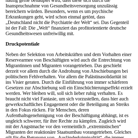
häufig gerne behauptet wird, dass diese sich durch die
Inanspruchnahme von Gesundheitsversorgung unzulässig
bereichern würden. Besonders, wenn es um psychische
Erkrankungen geht, wird schon einmal getönt, dass
„Deutschland nicht die Psychiatrie der Welt“ sei. Das Gegenteil
ist der Fall: Die „Welt“ finanziert das profit­orientierte deutsche
Gesundheits­wesen unfreiwillig mit.
Druckpotentiale
Neben der Selektion von Arbeitskräften und dem Vorhalten einer
Reservearmee von Beschäftigten wird auch die Entrechtung von
Migrantinnen und Migranten vorangetrieben. Das geschieht
derzeit vor allem durch die Androhung von Abschiebungen bei
politischem Fehlverhalten. Vor allem die Palästinasolidarität ist
ins Visier geraten. Durch die Einführung von immer schärferen
Gesetzen zur Abschiebung soll ein Einschüchterungseffekt erzielt
werden. Wer bleiben will, soll sich lieber ruhig verhalten. Es
braucht nicht viel Fantasie, um sich vorzustellen, dass hier auch
gewerkschaftliches Engagement oder die Beteiligung an Streiks
in den Fokus rücken. Für Menschen, deren
Aufenthaltsgenehmigung von der Beschäftigung abhängt, ist es
ungleich schwerer, für ihre Rechte zu kämpfen. Zugleich wird
mit der Angstmache vor den vermeintlich „extremistischen“
Migranten der reaktionäre Staatsumbau vorangetrieben. Gleiches
gilt für die Betonung von „Ausländerkriminalität“, die immer