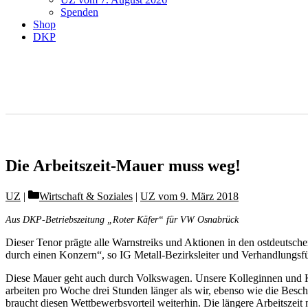
Spenden
Shop
DKP
Die Arbeitszeit-Mauer muss weg!
Categories
UZ
Wirtschaft & Soziales
|
UZ vom 9. März 2018
Aus DKP-Betriebszeitung „Roter Käfer“ für VW Osnabrück
Dieser Tenor prägte alle Warnstreiks und Aktionen in den ostdeutsch
durch einen Konzern“, so IG Metall-Bezirksleiter und Verhandlungsfü
Diese Mauer geht auch durch Volkswagen. Unsere Kolleginnen und K
arbeiten pro Woche drei Stunden länger als wir, ebenso wie die Besc
braucht diesen Wettbewerbsvorteil weiterhin. Die längere Arbeitszeit 