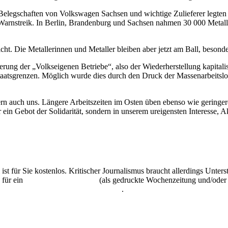
elegschaften von Volkswagen Sachsen und wichtige Zulieferer legten am
nstreik. In Berlin, Brandenburg und Sachsen nahmen 30 000 Metalleri
cht. Die Metallerinnen und Metaller bleiben aber jetzt am Ball, besonde
rung der „Volkseigenen Betriebe“, also der Wiederherstellung kapitali
taatsgrenzen. Möglich wurde dies durch den Druck der Massenarbeitslos
ndern auch uns. Längere Arbeitszeiten im Osten üben ebenso wie gering
in Gebot der Solidarität, sondern in unserem ureigensten Interesse, A
 ist für Sie kostenlos. Kritischer Journalismus braucht allerdings Unte
 für ein
Abonnement der UZ
(als gedruckte Wochenzeitung und/oder i
kostenlos und unverbindlich testen
.