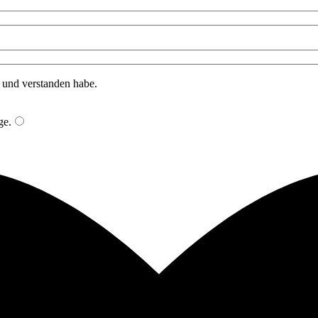
n und verstanden habe.
ge
.