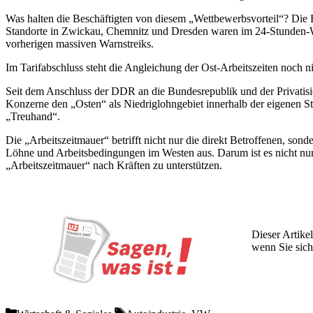
Was halten die Beschäftigten von diesem „Wettbewerbsvorteil“? Die B
Standorte in Zwickau, Chemnitz und Dresden waren im 24-Stunden-War
vorherigen massiven Warnstreiks.
Im Tarifabschluss steht die Angleichung der Ost-Arbeitszeiten noch ni
Seit dem Anschluss der DDR an die Bundesrepublik und der Privatisie
Konzerne den „Osten“ als Niedriglohngebiet innerhalb der eigenen S
„Treuhand“.
Die „Arbeitszeitmauer“ betrifft nicht nur die direkt Betroffenen, so
Löhne und Arbeitsbedingungen im Westen aus. Darum ist es nicht nur e
„Arbeitszeitmauer“ nach Kräften zu unterstützen.
Dieser Artikel
wenn Sie sich
Wochen lang 
Categories
Tags