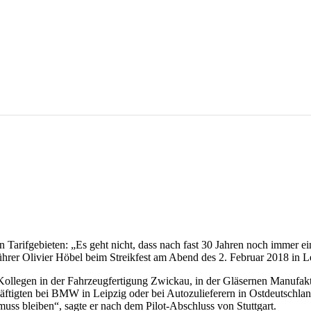
en Tarifgebieten: „Es geht nicht, dass nach fast 30 Jahren noch immer
hrer Olivier Höbel beim Streikfest am Abend des 2. Fe­bruar 2018 in L
ollegen in der Fahrzeugfertigung Zwickau, in der Gläsernen Manufak
häftigten bei BMW in Leipzig oder bei Autozulieferern in Ostdeutschla
muss bleiben“, sagte er nach dem Pilot-Abschluss von Stuttgart.