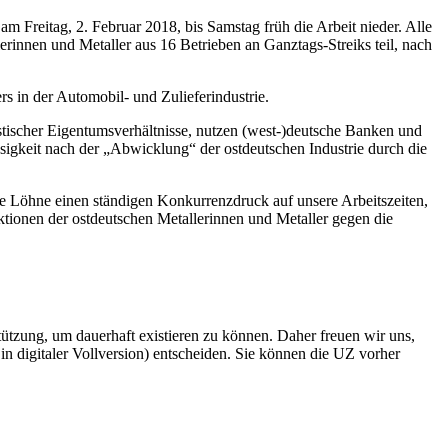
 Freitag, 2. Februar 2018, bis Samstag früh die Arbeit nieder. Alle
nnen und Metaller aus 16 Betrieben an Ganztags-Streiks teil, nach
rs in der Automobil- und Zulieferindustrie.
stischer Eigentumsverhältnisse, nutzen (west-)deutsche Banken und
igkeit nach der „Abwicklung“ der ostdeutschen Industrie durch die
ere Löhne einen ständigen Konkurrenzdruck auf unsere Arbeitszeiten,
ktionen der ostdeutschen Metallerinnen und Metaller gegen die
rstützung, um dauerhaft existieren zu können. Daher freuen wir uns,
n digitaler Vollversion) entscheiden. Sie können die UZ vorher
6