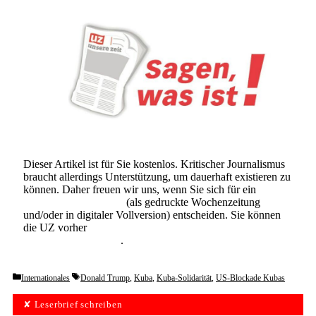
Dieser Artikel ist für Sie kostenlos. Kritischer Journalismus
braucht allerdings Unterstützung, um dauerhaft existieren zu
können. Daher freuen wir uns, wenn Sie sich für ein
Abonnement der UZ
(als gedruckte Wochenzeitung
und/oder in digitaler Vollversion) entscheiden. Sie können
die UZ vorher
6 Wochen lang kostenlos und
unverbindlich testen
.
Categories
Tags
Internationales
Donald Trump
,
Kuba
,
Kuba-Solidarität
,
US-Blockade Kubas
✘ Leserbrief schreiben