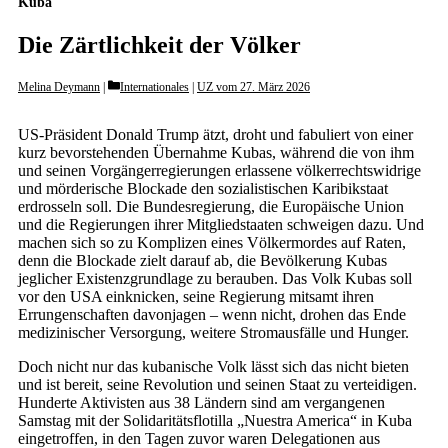
Kuba
Die Zärtlichkeit der Völker
Categories
Melina Deymann
Internationales
|
UZ vom 27. März 2026
US-Präsident Donald Trump ätzt, droht und fabuliert von einer
kurz bevorstehenden Übernahme Kubas, während die von ihm
und seinen Vorgängerregierungen erlassene völkerrechtswidrige
und mörderische Blockade den sozialistischen Karibikstaat
erdrosseln soll. Die Bundesregierung, die Europäische Union
und die Regierungen ihrer Mitgliedstaaten schweigen dazu. Und
machen sich so zu Komplizen eines Völkermordes auf Raten,
denn die Blockade zielt darauf ab, die Bevölkerung Kubas
jeglicher Existenzgrundlage zu berauben. Das Volk Kubas soll
vor den USA einknicken, seine Regierung mitsamt ihren
Errungenschaften davonjagen – wenn nicht, drohen das Ende
medizinischer Versorgung, weitere Stromausfälle und Hunger.
Doch nicht nur das kubanische Volk lässt sich das nicht bieten
und ist bereit, seine Revolution und seinen Staat zu verteidigen.
Hunderte Aktivisten aus 38 Ländern sind am vergangenen
Samstag mit der Solidaritätsflotilla „Nuestra America“ in Kuba
eingetroffen, in den Tagen zuvor waren Delegationen aus