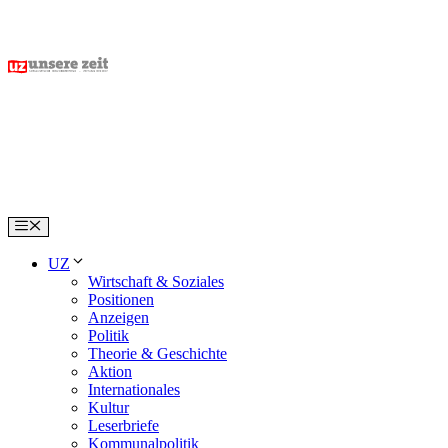
Skip
to
content
Menu
UZ
Wirtschaft & Soziales
Positionen
Anzeigen
Politik
Theorie & Geschichte
Aktion
Internationales
Kultur
Leserbriefe
Kommunalpolitik