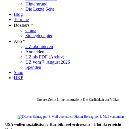
Hintergrund
Die Letzte Seite
Blog
Termine
Dossiers
China
Strategiepapier
Abo
UZ abonnieren
Anmelden
UZ als PDF (Archiv)
UZ vom 7. August 2026
Spenden
Shop
DKP
Unsere Zeit
»
Internationales
»
Die Zärtlichkeit der Völker
Diesen Beitrag per E-Mail versenden
USA wollen sozialistische Karibikinsel erdrosseln – Flotilla erreicht