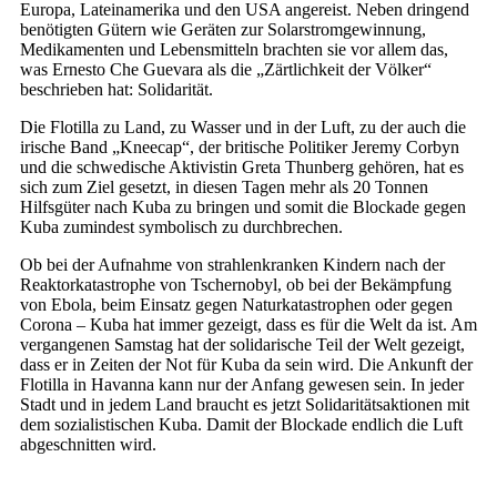
Europa, Lateinamerika und den USA angereist. Neben dringend
benötigten Gütern wie Geräten zur Solarstromgewinnung,
Medikamenten und Lebensmitteln brachten sie vor allem das,
was Ernesto Che Guevara als die „Zärtlichkeit der Völker“
beschrieben hat: Solidarität.
Die Flotilla zu Land, zu Wasser und in der Luft, zu der auch die
irische Band „Kneecap“, der britische Politiker Jeremy Corbyn
und die schwedische Aktivistin Greta Thunberg gehören, hat es
sich zum Ziel gesetzt, in diesen Tagen mehr als 20 Tonnen
Hilfsgüter nach Kuba zu bringen und somit die Blockade gegen
Kuba zumindest symbolisch zu durchbrechen.
Ob bei der Aufnahme von strahlenkranken Kindern nach der
Reaktorkatastrophe von Tschernobyl, ob bei der Bekämpfung
von Ebola, beim Einsatz gegen Naturkatastrophen oder gegen
Corona – Kuba hat immer gezeigt, dass es für die Welt da ist. Am
vergangenen Samstag hat der solidarische Teil der Welt gezeigt,
dass er in Zeiten der Not für Kuba da sein wird. Die Ankunft der
Flotilla in Havanna kann nur der Anfang gewesen sein. In jeder
Stadt und in jedem Land braucht es jetzt Solidaritätsaktionen mit
dem sozialistischen Kuba. Damit der Blockade endlich die Luft
abgeschnitten wird.