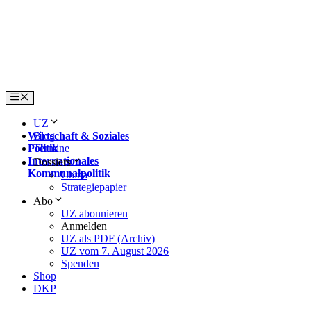
Skip
to
content
Menu
UZ
Wirtschaft & Soziales
Blog
Politik
Termine
Internationales
Dossiers
Kommunalpolitik
China
Strategiepapier
Abo
UZ abonnieren
Anmelden
UZ als PDF (Archiv)
UZ vom 7. August 2026
Spenden
Shop
DKP