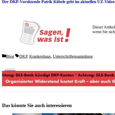
Der DKP-Vorsitzende Patrik Köbele geht im aktuellen UZ-Video 
Dieser Artikel
wenn Sie sich
Wochen lang 
Categories
Tags
Blog
DKP
,
Krankenhaus
,
Unterschriftensammlung
Das könnte Sie auch interessieren