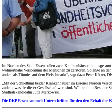
Im Norden des Stadt Essen sollen zwei Krankenhäuser mit insgesamt 5
wohnortnahe Versorgung der Menschen zu zerstören. Solange an der Ge
anders als Tönnies auf dem Fleischmarkt“, sagt dazu Peter Köster, 
„Mit der Schließung beider Krankenhäuser im Essener Norden verschä
zudem, was sie dieser Gesellschaft wert sind. Während im Rest der
Stadtratskandidatin Jutta Markowski.
Die DKP Essen sammelt Unterschriften für den den Erhalt der Kr