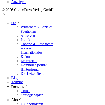
Anzeigen
© 2026 CommPress Verlag GmbH
UZ
Wirtschaft & Soziales
Positionen
Anzeigen
Politik
Theorie & Geschichte
Aktion
Internationales
Kultur
Leserbriefe
Kommunalpolitik
Hintergrund
Die Letzte Seite
Blog
Termine
Dossiers
China
Strategiepapier
Abo
UZ abonnieren