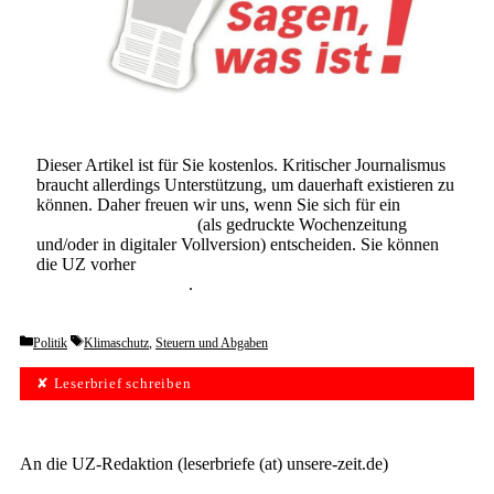
Dieser Artikel ist für Sie kostenlos. Kritischer Journalismus
braucht allerdings Unterstützung, um dauerhaft existieren zu
können. Daher freuen wir uns, wenn Sie sich für ein
Abonnement der UZ
(als gedruckte Wochenzeitung
und/oder in digitaler Vollversion) entscheiden. Sie können
die UZ vorher
6 Wochen lang kostenlos und
unverbindlich testen
.
Categories
Tags
Politik
Klimaschutz
,
Steuern und Abgaben
✘ Leserbrief schreiben
An die UZ-Redaktion (leserbriefe (at) unsere-zeit.de)