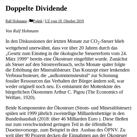
Doppelte Dividende
Categories
Ralf Hohmann
Politik
|
UZ vom 18. Oktober 2019
Von Ralf Hohmann
In den Diskussionen der letzten Monate zur CO
-Steuer blieb
2
weitgehend unerwähnt, dass vor über 20 Jahren durch das
„Gesetz zum Einstieg in die ökologische Steuerreform vom 24.
März 1999“ bereits eine Ökosteuer eingeführt wurde. Zunächst
als Steuer auf den Stromverbrauch, sechs Monate später folgte
die Erhöhung der Mineralölsteuer. Das Konzept einer lenkenden
Verbrauchssteuer, die „aufkommensneutral“ zur Schonung
fossiler Ressourcen das Verhalten der Bürger ändern soll, war
weder originell noch neu. Es entstammt der Mottenkiste des
bürgerlichen Ökonomen Arthur C. Pigou (The Economics of
Welfare, 1920).
Beide Komponenten der Ökosteuer (Strom- und Mineralölsteuer)
spülen seit 1999 jährlich zweistellige Milliardenbeträge in den
Bundeshaushalt (2018: über 46 Milliarden Euro ). Diese fließen
nur zum verschwindend geringen Teil in die öffentliche
Daseinsvorsorge, zum Beispiel in den Ausbau des ÖPNV. Zu
weit über 90 Prozent decken die Einnahmen aus der Ökosteuer