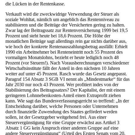
die Lücken in der Rentenkasse.
Verkauft wird die zweckwidrige Verwendung der Steuer als
soziale Wohltat, nämlich um angeblich das Rentenniveau zu
stabilisieren und die Beiträge der Versicherten gering zu halten.
Zwar lag der Beitragssatz zur Rentenversicherung 1999 bei 19,5
Prozent und steht heute bei 18,6 Prozent. Die Höhe der
monatlichen Beiträge sagt allerdings rein gar nichts darüber aus,
wie hoch der konkrete Rentenauszahlungsbetrag ausfällt: Erhielt
1990 ein Arbeitnehmer bei Renteneintritt noch 55 Prozent des
vormaligen Monatslohns, bezieht er heute lediglich noch 48
Prozent (vor Steuern!). Nach Vorausberechnungen verschiedener
Wirtschaftsinstitute fällt der Anteil in den nächsten 10 Jahren
weiter auf unter 45 Prozent. Rasch wurde das Gesetz angepasst.
Paragraf 154 Absatz 3 SGB VI nennt als „Mindestmarke“ für das
Jahr 2030 nur noch 43 Prozent. Wer profitiert indes von der
Stabilisierung des Beitragssatzes? Der Kapitalist, der mit einem
geringeren Lohnnebenkosten-Anteil einen Extraprofit ziehen
kann. Wie sagt das Bundesverfassungsgericht so treffend: „In der
Entscheidung darüber, welche Personen oder Unternehmen
durch finanzielle Zuwendung des Staates gefördert werden
sollen, ist der Gesetzgeber weitgehend frei. Aus einer
Steuervergünstigung für eine Gruppe erwächst aus Artikel 3
Absatz 1 GG kein Anspruch einer anderen Gruppe auf eine
andere Steuervergünstigung“ (Urteil des Ersten Senats vom 20.