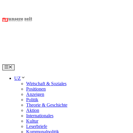
Skip
to
content
Menu
UZ
Wirtschaft & Soziales
Positionen
Anzeigen
Politik
Theorie & Geschichte
Aktion
Internationales
Kultur
Leserbriefe
Kommunalpolitik