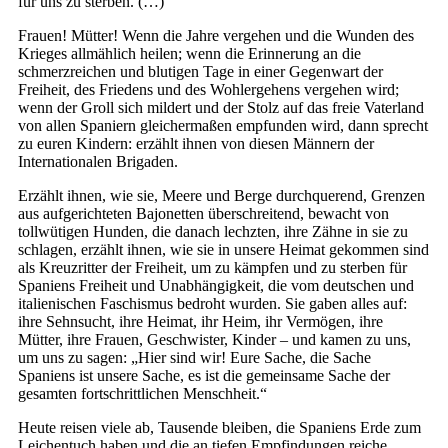
für uns zu sterben. (…)
Frauen! Mütter! Wenn die Jahre vergehen und die Wunden des
Krieges allmählich heilen; wenn die Erinnerung an die
schmerzreichen und blutigen Tage in einer Gegenwart der
Freiheit, des Friedens und des Wohlergehens vergehen wird;
wenn der Groll sich mildert und der Stolz auf das freie Vaterland
von allen Spaniern gleichermaßen empfunden wird, dann sprecht
zu euren Kindern: erzählt ihnen von diesen Männern der
Internationalen Brigaden.
Erzählt ihnen, wie sie, Meere und Berge durchquerend, Grenzen
aus aufgerichteten Bajonetten überschreitend, bewacht von
tollwütigen Hunden, die danach lechzten, ihre Zähne in sie zu
schlagen, erzählt ihnen, wie sie in unsere Heimat gekommen sind
als Kreuzritter der Freiheit, um zu kämpfen und zu sterben für
Spaniens Freiheit und Unabhängigkeit, die vom deutschen und
italienischen Faschismus bedroht wurden. Sie gaben alles auf:
ihre Sehnsucht, ihre Heimat, ihr Heim, ihr Vermögen, ihre
Mütter, ihre Frauen, Geschwister, Kinder – und kamen zu uns,
um uns zu sagen: „Hier sind wir! Eure Sache, die Sache
Spaniens ist unsere Sache, es ist die gemeinsame Sache der
gesamten fortschrittlichen Menschheit.“
Heute reisen viele ab, Tausende bleiben, die Spaniens Erde zum
Leichentuch haben und die an tiefen Empfindungen reiche