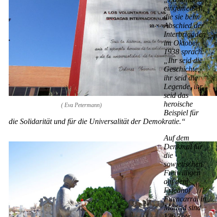
eingemeißelt,
die sie beim
Abschied der
Interbrigaden
im Oktober
1938 sprach:
„Ihr seid die
Geschichte,
ihr seid die
Legende, ihr
seid das
heroische
( Eva Petermann)
Beispiel für
die Solidarität und für die Universalität der Demokratie.“
Auf dem
Denkmal für
die
sowjetischen
Freiwilligen
auf dem
Friedhof
Fuencarral in
Madrid sind
136 Tote