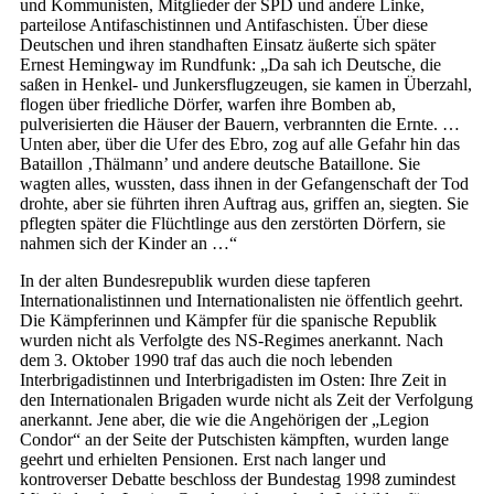
und Kommunisten, Mitglieder der SPD und andere Linke,
parteilose Antifaschistinnen und Antifaschisten. Über diese
Deutschen und ihren standhaften Einsatz äußerte sich später
Ernest Hemingway im Rundfunk: „Da sah ich Deutsche, die
saßen in Henkel- und Junkersflugzeugen, sie kamen in Überzahl,
flogen über friedliche Dörfer, warfen ihre Bomben ab,
pulverisierten die Häuser der Bauern, verbrannten die Ernte. …
Unten aber, über die Ufer des Ebro, zog auf alle Gefahr hin das
Bataillon ‚Thälmann’ und andere deutsche Bataillone. Sie
wagten alles, wussten, dass ihnen in der Gefangenschaft der Tod
drohte, aber sie führten ihren Auftrag aus, griffen an, siegten. Sie
pflegten später die Flüchtlinge aus den zerstörten Dörfern, sie
nahmen sich der Kinder an …“
In der alten Bundesrepublik wurden diese tapferen
Internationalistinnen und Internationalisten nie öffentlich geehrt.
Die Kämpferinnen und Kämpfer für die spanische Republik
wurden nicht als Verfolgte des NS-Regimes anerkannt. Nach
dem 3. Oktober 1990 traf das auch die noch lebenden
Interbrigadistinnen und Interbrigadisten im Osten: Ihre Zeit in
den Internationalen Brigaden wurde nicht als Zeit der Verfolgung
anerkannt. Jene aber, die wie die Angehörigen der „Legion
Condor“ an der Seite der Putschisten kämpften, wurden lange
geehrt und erhielten Pensionen. Erst nach langer und
kontroverser Debatte beschloss der Bundestag 1998 zumindest