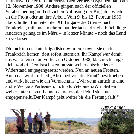
Ebro usw. Die ersten Interbrigadisten verließen Spanien dann am
12. November 1938. Andere gingen nach der offiziellen
Verabschiedung und offiziellen Auflösung der Brigaden wieder
an die Front oder an ihre Arbeit. Vom 9. bis 12. Februar 1939
überschritten Einheiten der XI. Brigade die Grenze nach
Frankreich, mit ihnen mehrere hunderttausend zivile Flüchtlinge.
Anderen gelang es im März – in letzter Minute – noch das Land
zu verlassen.
Die meisten der Interbrigadisten wurden, soweit sie nach
Frankreich kamen, dort sofort interniert. Ihr Kampf war damit,
das war allen schon vorher, im Oktober 1938, klar, noch lange
nicht vorbei. Den Faschisten musste weiter entschiedener
Widerstand entgegengesetzt werden. Nun an neuen Fronten.
Auch das wird im Lied „Abschied von der Front“ beschrieben
und wirkt heute wie ein Vermächtnis: „Wir gehn zurück in eine
andre Welt,/als Partisanen, nicht als Veteranen./Wir bleiben
weiter unter unsren Fahnen./Und wo der Feind sich auch
entgegenstellt:/Der Kampf geht weiter bis die Festung fällt!“
Direkt hinter
dem Denkmal
für die
gefallenen
britischen