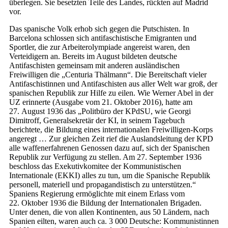
überlegen. Sie besetzten Teile des Landes, rückten auf Madrid
vor.
Das spanische Volk erhob sich gegen die Putschisten. In
Barcelona schlossen sich antifaschistische Emigranten und
Sportler, die zur Arbeiterolympiade angereist waren, den
Verteidigern an. Bereits im August bildeten deutsche
Antifaschisten gemeinsam mit anderen ausländischen
Freiwilligen die „Centuria Thälmann“. Die Bereitschaft vieler
Antifaschistinnen und Antifaschisten aus aller Welt war groß, der
spanischen Republik zur Hilfe zu eilen. Wie Werner Abel in der
UZ erinnerte (Ausgabe vom 21. Oktober 2016), hatte am
27. August 1936 das „Politbüro der KPdSU, wie Georgi
Dimitroff, Generalsekretär der KI, in seinem Tagebuch
berichtete, die Bildung eines internationalen Freiwilligen-Korps
angeregt … Zur gleichen Zeit rief die Auslandsleitung der KPD
alle waffenerfahrenen Genossen dazu auf, sich der Spanischen
Republik zur Verfügung zu stellen. Am 27. September 1936
beschloss das Exekutivkomitee der Kommunistischen
Internationale (EKKI) alles zu tun, um die Spanische Republik
personell, materiell und propagandistisch zu unterstützen.“
Spaniens Regierung ermöglichte mit einem Erlass vom
22. Oktober 1936 die Bildung der Internationalen Brigaden.
Unter denen, die von allen Kontinenten, aus 50 Ländern, nach
Spanien eilten, waren auch ca. 3 000 Deutsche: Kommunistinnen