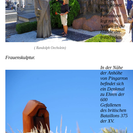
verzeichnet.
Eva
Petermann
legt rote
Nelken in die
Hände der
trauernden
( Randolph Oechslein)
Frauenskulptur.
In der Nähe
der Anhöhe
von Pingarron
befindet sich
ein Denkmal
zu Ehren der
600
Gefallenen
des britischen
Bataillons 375
der XV.