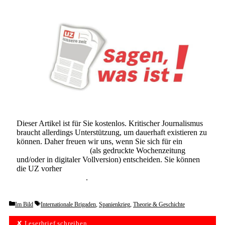
Dieser Artikel ist für Sie kostenlos. Kritischer Journalismus
braucht allerdings Unterstützung, um dauerhaft existieren zu
können. Daher freuen wir uns, wenn Sie sich für ein
Abonnement der UZ
(als gedruckte Wochenzeitung
und/oder in digitaler Vollversion) entscheiden. Sie können
die UZ vorher
6 Wochen lang kostenlos und
unverbindlich testen
.
Categories
Tags
Im Bild
Internationale Brigaden
,
Spanienkrieg
,
Theorie & Geschichte
✘ Leserbrief schreiben