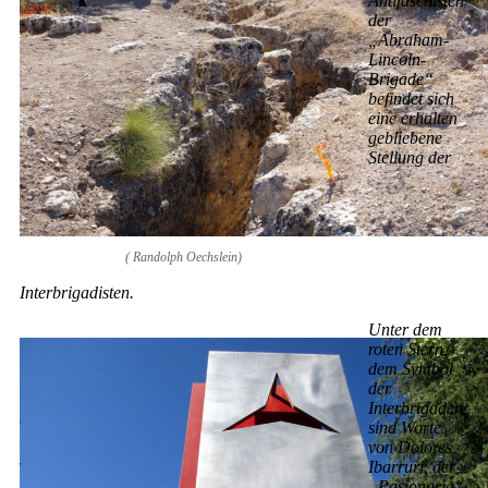
Antifaschisten
der
„Abraham-
Lincoln-
Brigade“
befindet sich
eine erhalten
gebliebene
Stellung der
( Randolph Oechslein)
Interbrigadisten.
Unter dem
roten Stern,
dem Symbol
der
Interbrigaden,
sind Worte
von Dolores
Ibarruri, der
„Pasionaria“,