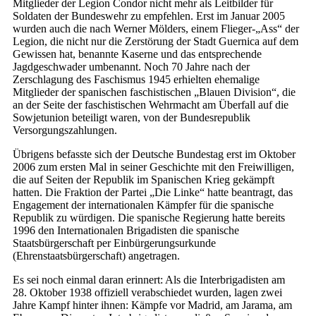
Mitglieder der Legion Condor nicht mehr als Leitbilder für
Soldaten der Bundeswehr zu empfehlen. Erst im Januar 2005
wurden auch die nach Werner Mölders, einem Flieger-„Ass“ der
Legion, die nicht nur die Zerstörung der Stadt Guernica auf dem
Gewissen hat, benannte Kaserne und das entsprechende
Jagdgeschwader umbenannt. Noch 70 Jahre nach der
Zerschlagung des Faschismus 1945 erhielten ehemalige
Mitglieder der spanischen faschistischen „Blauen Division“, die
an der Seite der faschistischen Wehrmacht am Überfall auf die
Sowjetunion beteiligt waren, von der Bundesrepublik
Versorgungszahlungen.
Übrigens befasste sich der Deutsche Bundestag erst im Oktober
2006 zum ersten Mal in seiner Geschichte mit den Freiwilligen,
die auf Seiten der Republik im Spanischen Krieg gekämpft
hatten. Die Fraktion der Partei „Die Linke“ hatte beantragt, das
Engagement der internationalen Kämpfer für die spanische
Republik zu würdigen. Die spanische Regierung hatte bereits
1996 den Internationalen Brigadisten die spanische
Staatsbürgerschaft per Einbürgerungsurkunde
(Ehrenstaatsbürgerschaft) angetragen.
Es sei noch einmal daran erinnert: Als die Interbrigadisten am
28. Oktober 1938 offiziell verabschiedet wurden, lagen zwei
Jahre Kampf hinter ihnen: Kämpfe vor Madrid, am Jarama, am