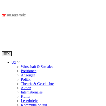
Skip
to
content
Menu
UZ
Wirtschaft & Soziales
Positionen
Anzeigen
Politik
Theorie & Geschichte
Aktion
Internationales
Kultur
Leserbriefe
Kommunalpolitik