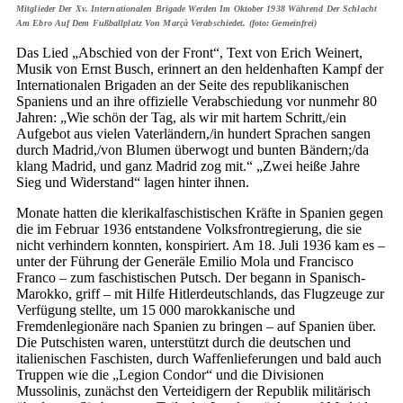
Mitglieder Der Xv. Internationalen Brigade Werden Im Oktober 1938 Während Der Schlacht
Am Ebro Auf Dem Fußballplatz Von Marçà Verabschiedet. (foto: Gemeinfrei)
Das Lied „Abschied von der Front“, Text von Erich Weinert,
Musik von Ernst Busch, erinnert an den heldenhaften Kampf der
Internationalen Brigaden an der Seite des republikanischen
Spaniens und an ihre offizielle Verabschiedung vor nunmehr 80
Jahren: „Wie schön der Tag, als wir mit hartem Schritt,/ein
Aufgebot aus vielen Vaterländern,/in hundert Sprachen sangen
durch Madrid,/von Blumen überwogt und bunten Bändern;/da
klang Madrid, und ganz Madrid zog mit.“ „Zwei heiße Jahre
Sieg und Widerstand“ lagen hinter ihnen.
Monate hatten die klerikalfaschistischen Kräfte in Spanien gegen
die im Februar 1936 entstandene Volksfrontregierung, die sie
nicht verhindern konnten, konspiriert. Am 18. Juli 1936 kam es –
unter der Führung der Generäle Emilio Mola und Francisco
Franco – zum faschistischen Putsch. Der begann in Spanisch-
Marokko, griff – mit Hilfe Hitlerdeutschlands, das Flugzeuge zur
Verfügung stellte, um 15 000 marokkanische und
Fremdenlegionäre nach Spanien zu bringen – auf Spanien über.
Die Putschisten waren, unterstützt durch die deutschen und
italienischen Faschisten, durch Waffenlieferungen und bald auch
Truppen wie die „Legion Condor“ und die Divisionen
Mussolinis, zunächst den Verteidigern der Republik militärisch