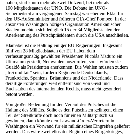
haben, sind kaum mehr als zwei Dutzend, bei mehr als
190 Mitgliedstaaten der UNO. Die Debatte im UNO-
Sicherheitsrat am vergangenen Samstag war eher ein Eklat für
den US-Außenminister und früheren CIA-Chef Pompeo. In der
ansonsten Washington-hörigen Organisation Amerikanischer
Staaten mochten sich lediglich 15 der 34 Mitgliedstaaten der
Anerkennung des Putschpräsidenten durch die USA anschließen.
Blamabel ist die Haltung einiger EU-Regierungen. Insgesamt
fünf von 28 Mitgliedstaaten der EU haben dem
verfassungsmäßig gewählten Präsidenten Nicolás Maduro ein
Ultimatum gestellt, Neuwahlen auszurufen, sonst würden sie
Guaidó als Präsidenten anerkennen. Die Wahlen müssten zudem
„frei und fair“ sein, fordern Regierende Deutschlands,
Frankreichs, Spaniens, Britanniens und der Niederlande. Dass
derartige Forderungen weit entfernt sind von Geist und
Buchstaben des internationalen Rechts, muss nicht gesondert
betont werden.
Von großer Bedeutung für den Verlauf des Putsches ist die
Haltung des Militärs. Sollte es den Putschisten gelingen, einen
Teil der Streitkräfte doch noch für einen Militärputsch zu
gewinnen, dann könnte den Law-and-Order-Vertretern in
Washington ein Vorwand für ein militärisches Eingreifen geliefert
werden. Das wäre zweifellos der Beginn eines Bürgerkrieges,