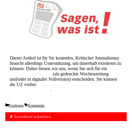
Dieser Artikel ist für Sie kostenlos. Kritischer Journalismus
braucht allerdings Unterstützung, um dauerhaft existieren zu
können. Daher freuen wir uns, wenn Sie sich für ein
Abonnement der UZ
(als gedruckte Wochenzeitung
und/oder in digitaler Vollversion) entscheiden. Sie können
die UZ vorher
6 Wochen lang kostenlos und
unverbindlich testen
.
Categories
Tags
Positionen
Kommentar
✘ Leserbrief schreiben