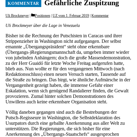
Gefährliche Zuspitzung
Categories
Uli Brockmeyer
Positionen
|
UZ vom 1. Februar 2019
|
Kommentar
Uli Brockmeyer über die Lage in Venezuela
Bisher ist die Rechnung der Putschisten in Caracas und ihrer
Strippenzieher in Washington nicht aufgegangen. Der selbst
ernannte „Übergangspräsident“ steht ohne erkennbare
(Übergangs-)Regierungsmannschaft da, umgeben immer wieder
von jubelnden Anhängern; doch die große Massendemonstration,
zu der Herr Guaidó für letzte Woche Freitag aufgerufen hatte,
blieb aus. Nun wollte er für den vergangenen Mittwoch (nach
Redaktionsschluss) einen neuen Versuch starten, Tausende auf
die Straße zu bringen. Das birgt, wie ähnliche Aufmärsche in der
Vergangenheit gezeigt haben, die immense Gefahr einer
Eskalation, wenn sich genügend Randalierer finden, die Gewalt
provozieren. Zumal hinter solchen Demonstrationen des
Unwillens auch keine erkennbare Organisation steht.
Völlig daneben gegangen sind auch die Bestrebungen der
Putsch-Regisseure in Washington, die Selbstdeklaration des
Usurpators durch eine geballte Anerkennung aus aller Welt zu
unterstützen. Die Regierungen, die sich bisher für eine
Anerkennung des „Übergangs-Staatschefs“ ausgesprochen