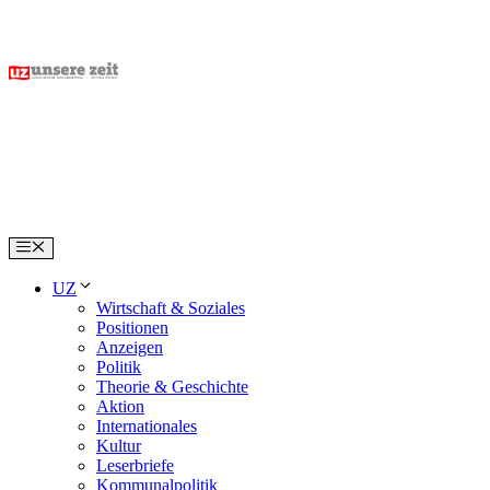
Skip
to
content
Menu
UZ
Wirtschaft & Soziales
Positionen
Anzeigen
Politik
Theorie & Geschichte
Aktion
Internationales
Kultur
Leserbriefe
Kommunalpolitik