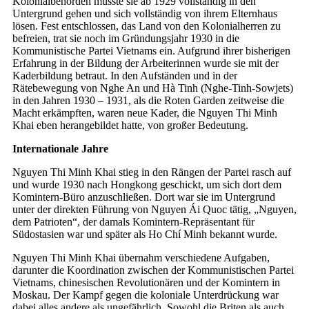
Kolonialbehörden musste sie ab 1929 vollständig in den
Untergrund gehen und sich vollständig von ihrem Elternhaus
lösen. Fest entschlossen, das Land von den Kolonialherren zu
befreien, trat sie noch im Gründungsjahr 1930 in die
Kommunistische Partei Vietnams ein. Aufgrund ihrer bisherigen
Erfahrung in der Bildung der Arbeiterinnen wurde sie mit der
Kaderbildung betraut. In den Aufständen und in der
Rätebewegung von Nghe An und Hà Tinh (Nghe-Tinh-Sowjets)
in den Jahren 1930 – 1931, als die Roten Garden zeitweise die
Macht erkämpften, waren neue Kader, die Nguyen Thi Minh
Khai eben herangebildet hatte, von großer Bedeutung.
Internationale Jahre
Nguyen Thi Minh Khai stieg in den Rängen der Partei rasch auf
und wurde 1930 nach Hongkong geschickt, um sich dort dem
Komintern-Büro anzuschließen. Dort war sie im Untergrund
unter der direkten Führung von Nguyen Ái Quoc tätig, „Nguyen,
dem Patrioten“, der damals Komintern-Repräsentant für
Südostasien war und später als Ho Chí Minh bekannt wurde.
Nguyen Thi Minh Khai übernahm verschiedene Aufgaben,
darunter die Koordination zwischen der Kommunistischen Partei
Vietnams, chinesischen Revolutionären und der Komintern in
Moskau. Der Kampf gegen die koloniale Unterdrückung war
dabei alles andere als ungefährlich. Sowohl die Briten als auch