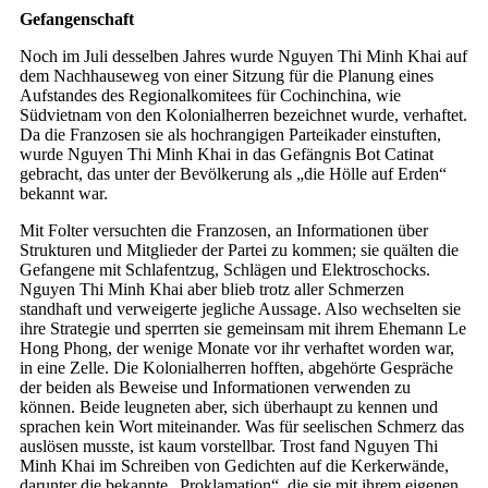
Gefangenschaft
Noch im Juli desselben Jahres wurde Nguyen Thi Minh Khai auf
dem Nachhauseweg von einer Sitzung für die Planung eines
Aufstandes des Regionalkomitees für Cochinchina, wie
Südvietnam von den Kolonialherren bezeichnet wurde, verhaftet.
Da die Franzosen sie als hochrangigen Parteikader einstuften,
wurde Nguyen Thi Minh Khai in das Gefängnis Bot Catinat
gebracht, das unter der Bevölkerung als „die Hölle auf Erden“
bekannt war.
Mit Folter versuchten die Franzosen, an Informationen über
Strukturen und Mitglieder der Partei zu kommen; sie quälten die
Gefangene mit Schlafentzug, Schlägen und Elektroschocks.
Nguyen Thi Minh Khai aber blieb trotz aller Schmerzen
standhaft und verweigerte jegliche Aussage. Also wechselten sie
ihre Strategie und sperrten sie gemeinsam mit ihrem Ehemann Le
Hong Phong, der wenige Monate vor ihr verhaftet worden war,
in eine Zelle. Die Kolonialherren hofften, abgehörte Gespräche
der beiden als Beweise und Informationen verwenden zu
können. Beide leugneten aber, sich überhaupt zu kennen und
sprachen kein Wort miteinander. Was für seelischen Schmerz das
auslösen musste, ist kaum vorstellbar. Trost fand Nguyen Thi
Minh Khai im Schreiben von Gedichten auf die Kerkerwände,
darunter die bekannte „Proklamation“, die sie mit ihrem eigenen