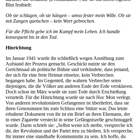
Blut festhielt:
Ob sie schlagen, ob sie hängen – umso fester mein Wille. Ob sie
mit Zangen quetschen – kein Wort gebrochen.
Für die Pflicht gebe ich im Kampf mein Leben. Ich handle
konsequent bis in den Tod.
Hinrichtung
Im Januar 1941 wurde ihr schließlich wegen Anstiftung zum
Aufstand der Prozess gemacht. Geschickt nutzte sie den
Gerichtssaal als politische Bühne und verkündete, dass jemand,
der sich für eine freie Heimat einsetze, kein Verbrechen
begangen habe. Im Gegenteil, die wahren Verbrecher seien
diejenigen, die die Völker am anderen Ende der Erde versklaven.
Doch schon im März wurde sie zum Tode durch Erschießung
verurteilt. Für die Hinrichtung wurde sie nach Hoc Mon verlegt.
Von anderen revolutionären Gefangenen ist überliefert, dass sie
ihren Genossinnen bis zum Schluss eine Stütze war. Das letzte
erhaltene Dokument von ihr ist ein Brief an ihren Ehemann, der
in einer Zigarette versteckt in seine Gefängniszelle geschmuggelt
wurde. Darin schrieb sie: „Selbst wenn ich sterbe, verspreche ich
dir, der Revolution und der Partei treu zu bleiben. Ich verspreche,
für immer eine standhafte Kommunistin zu sein. Ich hoffe, du