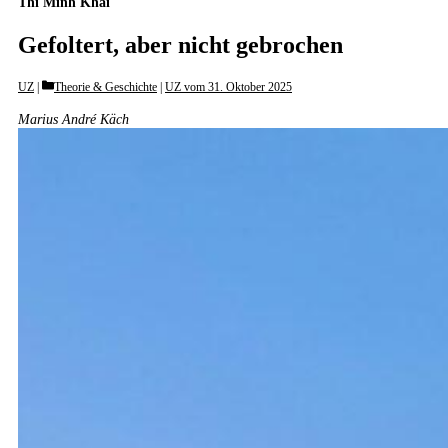
Thi Minh Khai
Gefoltert, aber nicht gebrochen
Categories
UZ
Theorie & Geschichte
|
UZ vom 31. Oktober 2025
Marius André Käch