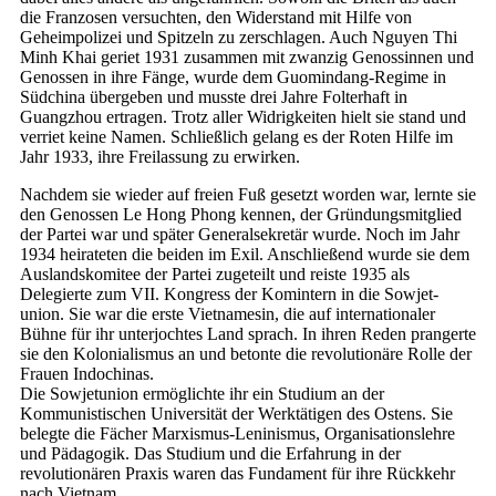
die Franzosen versuchten, den Widerstand mit Hilfe von
Geheimpolizei und Spitzeln zu zerschlagen. Auch Nguyen Thi
Minh Khai geriet 1931 zusammen mit zwanzig Genossinnen und
Genossen in ihre Fänge, wurde dem Guomindang-Regime in
Südchina übergeben und musste drei Jahre Folterhaft in
Guangzhou ertragen. Trotz aller Widrigkeiten hielt sie stand und
verriet keine Namen. Schließlich gelang es der Roten Hilfe im
Jahr 1933, ihre Freilassung zu erwirken.
Nachdem sie wieder auf freien Fuß gesetzt worden war, lernte sie
den Genossen Le Hong Phong kennen, der Gründungsmitglied
der Partei war und später Generalsekretär wurde. Noch im Jahr
1934 heirateten die beiden im Exil. Anschließend wurde sie dem
Auslandskomitee der Partei zugeteilt und reiste 1935 als
Delegierte zum VII. Kongress der Komintern in die So­wjet­
union. Sie war die erste Vietnamesin, die auf internationaler
Bühne für ihr unterjochtes Land sprach. In ihren Reden prangerte
sie den Kolonialismus an und betonte die revolutionäre Rolle der
Frauen Indochinas.
Die So­wjet­union ermöglichte ihr ein Studium an der
Kommunistischen Universität der Werktätigen des Ostens. Sie
belegte die Fächer Marxismus-Leninismus, Organisationslehre
und Pädagogik. Das Studium und die Erfahrung in der
revolutionären Praxis waren das Fundament für ihre Rückkehr
nach Vietnam.