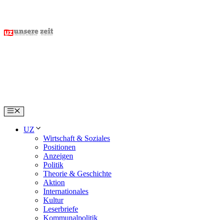
Skip
to
content
Menu
UZ
Wirtschaft & Soziales
Positionen
Anzeigen
Politik
Theorie & Geschichte
Aktion
Internationales
Kultur
Leserbriefe
Kommunalpolitik