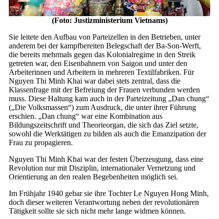
(Foto: Justizministerium Vietnams)
Sie leitete den Aufbau von Parteizellen in den Betrieben, unter
anderem bei der kampfbereiten Belegschaft der Ba-Son-Werft,
die bereits mehrmals gegen das Kolonialregime in den Streik
getreten war, den Eisenbahnern von Saigon und unter den
Arbeiterinnen und Arbeitern in mehreren Textilfabriken. Für
Nguyen Thi Minh Khai war dabei stets zentral, dass die
Klassenfrage mit der Befreiung der Frauen verbunden werden
muss. Diese Haltung kam auch in der Parteizeitung „Dan chung“
(„Die Volksmassen“) zum Ausdruck, die unter ihrer Führung
erschien. „Dan chung“ war eine Kombination aus
Bildungszeitschrift und Theorieorgan, die sich das Ziel setzte,
sowohl die Werktätigen zu bilden als auch die Emanzipation der
Frau zu propagieren.
Nguyen Thi Minh Khai war der festen Überzeugung, dass eine
Revolution nur mit Disziplin, internationaler Vernetzung und
Orientierung an den realen Begebenheiten möglich sei.
Im Frühjahr 1940 gebar sie ihre Tochter Le Nguyen Hong Minh,
doch dieser weiteren Verantwortung neben der revolutionären
Tätigkeit sollte sie sich nicht mehr lange widmen können.