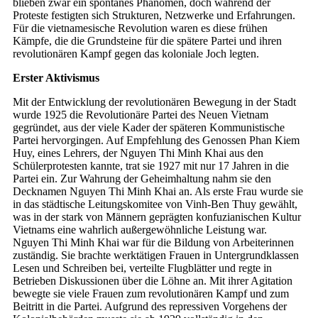
blieben zwar ein spontanes Phänomen, doch während der
Proteste festigten sich Strukturen, Netzwerke und Erfahrungen.
Für die vietnamesische Revolution waren es diese frühen
Kämpfe, die die Grundsteine für die spätere Partei und ihren
revolutionären Kampf gegen das koloniale Joch legten.
Erster Aktivismus
Mit der Entwicklung der revolutionären Bewegung in der Stadt
wurde 1925 die Revolutionäre Partei des Neuen Vietnam
gegründet, aus der viele Kader der späteren Kommunistische
Partei hervorgingen. Auf Empfehlung des Genossen Phan Kiem
Huy, eines Lehrers, der Nguyen Thi Minh Khai aus den
Schülerprotesten kannte, trat sie 1927 mit nur 17 Jahren in die
Partei ein. Zur Wahrung der Geheimhaltung nahm sie den
Decknamen Nguyen Thi Minh Khai an. Als erste Frau wurde sie
in das städtische Leitungskomitee von Vinh-Ben Thuy gewählt,
was in der stark von Männern geprägten konfuzianischen Kultur
Vietnams eine wahrlich außergewöhnliche Leistung war.
Nguyen Thi Minh Khai war für die Bildung von Arbeiterinnen
zuständig. Sie brachte werktätigen Frauen in Untergrundklassen
Lesen und Schreiben bei, verteilte Flugblätter und regte in
Betrieben Diskussionen über die Löhne an. Mit ihrer Agitation
bewegte sie viele Frauen zum revolutionären Kampf und zum
Beitritt in die Partei. Aufgrund des repressiven Vorgehens der