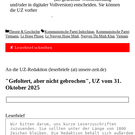
und/oder in digitaler Vollversion) entscheiden. Sie können
die UZ vorher
6 Wochen lang kostenlos und
unverbindlich testen
.
Categories
Tags
Theorie & Geschichte
Kommunistische Partei Indochinas
,
Kommunistische Partei
Vietnams
,
Le Hong Phong
,
Le Nguyen Hong Minh
,
Nguyen Thi Minh Khai
,
Vietnam
✘ Leserbrief schreiben
An die UZ-Redaktion (leserbriefe (at) unsere-zeit.de)
"Gefoltert, aber nicht gebrochen", UZ vom 31.
Oktober 2025
Leserbrief