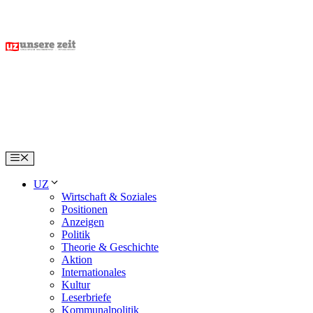
Skip
to
content
Menu
UZ
Wirtschaft & Soziales
Positionen
Anzeigen
Politik
Theorie & Geschichte
Aktion
Internationales
Kultur
Leserbriefe
Kommunalpolitik