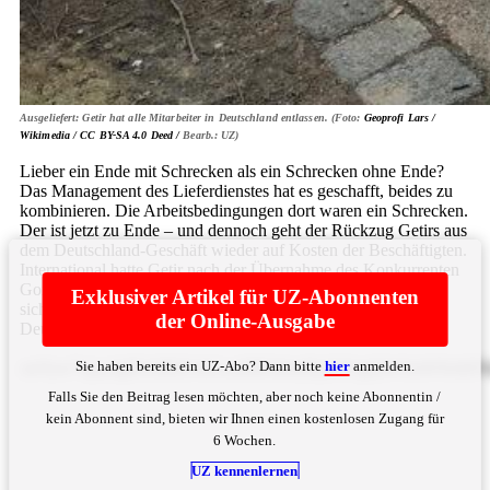
Ausgeliefert: Getir hat alle Mitarbeiter in Deutschland entlassen. (Foto:
Geoprofi Lars /
Wikimedia /
CC BY-SA 4.0 Deed /
Bearb.: UZ)
Lieber ein Ende mit Schrecken als ein Schrecken ohne Ende?
Das Management des Lieferdienstes hat es geschafft, beides zu
kombinieren. Die Arbeitsbedingungen dort waren ein Schrecken.
Der ist jetzt zu Ende – und dennoch geht der Rückzug Getirs aus
dem Deutschland-Geschäft wieder auf Kosten der Beschäftigten.
International hatte Getir nach der Übernahme des Konkurrenten
Gorillas Ende 2022 bereits 2.500 Stellen gestrichen. Getir zog
Exklusiver Artikel für UZ-Abonnenten
sich damals aus einigen Märkten Europas und 17 Städten
der Online-Ausgabe
Deutschlands ... Bitte
hier
anmelden
Sie haben bereits ein UZ-Abo? Dann bitte
hier
anmelden.
enVyw7xjay4gRGllIHZvbGxzdMOkbmRpZ2UgQWJ3aWNrbHV
Falls Sie den Beitrag lesen möchten, aber noch keine Abonnentin /
kein Abonnent sind, bieten wir Ihnen einen kostenlosen Zugang für
6 Wochen.
UZ kennenlernen