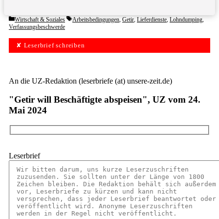
Categories
Tags
Wirtschaft & Soziales
Arbeitsbedingungen
,
Getir
,
Lieferdienste
,
Lohndumping
,
Verfassungsbeschwerde
✘ Leserbrief schreiben
An die UZ-Redaktion (leserbriefe (at) unsere-zeit.de)
"Getir will Beschäftigte abspeisen", UZ vom 24.
Mai 2024
Leserbrief