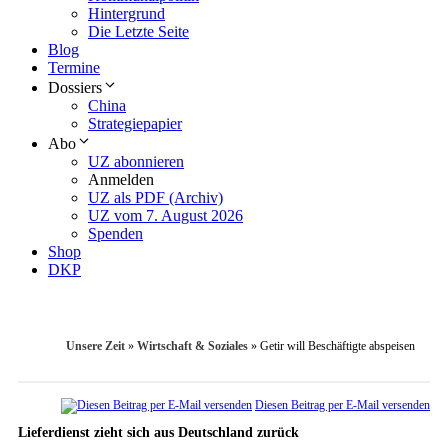
Hintergrund
Die Letzte Seite
Blog
Termine
Dossiers
China
Strategiepapier
Abo
UZ abonnieren
Anmelden
UZ als PDF (Archiv)
UZ vom 7. August 2026
Spenden
Shop
DKP
Unsere Zeit
»
Wirtschaft & Soziales
»
Getir will Beschäftigte abspeisen
Diesen Beitrag per E-Mail versenden
Lieferdienst zieht sich aus Deutschland zurück