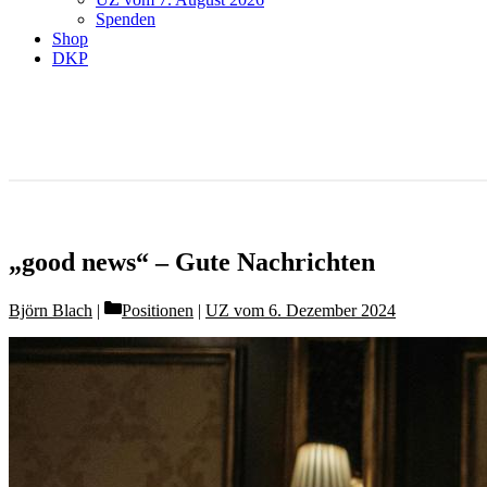
Spenden
Shop
DKP
„good news“ – Gute Nachrichten
Categories
Björn Blach
Positionen
|
UZ vom 6. Dezember 2024