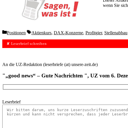
Dieser Artikel
wenn Sie sich
Wochen lang 
Categories
Tags
Positionen
Aktienkurs
,
DAX-Konzerne
,
Profitgier
,
Stellenabbau
✘ Leserbrief schreiben
An die UZ-Redaktion (leserbriefe (at) unsere-zeit.de)
"„good news“ – Gute Nachrichten ", UZ vom 6. Dez
Leserbrief