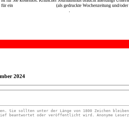
 ist für Sie kostenlos. Kritischer Journalismus braucht allerdings Unte
 für ein
Abonnement der UZ
(als gedruckte Wochenzeitung und/oder i
kostenlos und unverbindlich testen
.
ember 2024