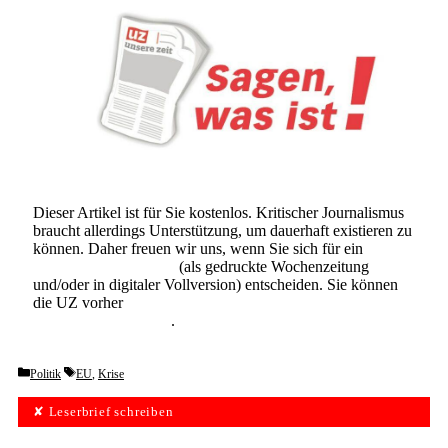
Dieser Artikel ist für Sie kostenlos. Kritischer Journalismus
braucht allerdings Unterstützung, um dauerhaft existieren zu
können. Daher freuen wir uns, wenn Sie sich für ein
Abonnement der UZ
(als gedruckte Wochenzeitung
und/oder in digitaler Vollversion) entscheiden. Sie können
die UZ vorher
6 Wochen lang kostenlos und
unverbindlich testen
.
Categories
Tags
Politik
EU
,
Krise
✘ Leserbrief schreiben