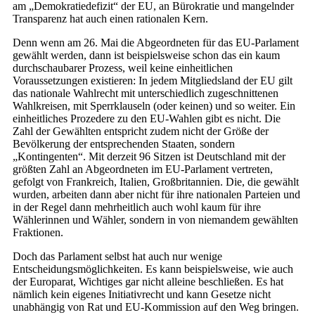
am „Demokratiedefizit“ der EU, an Bürokratie und mangelnder
Transparenz hat auch einen rationalen Kern.
Denn wenn am 26. Mai die Abgeordneten für das EU-Parlament
gewählt werden, dann ist beispielsweise schon das ein kaum
durchschaubarer Prozess, weil keine einheitlichen
Voraussetzungen existieren: In jedem Mitgliedsland der EU gilt
das nationale Wahlrecht mit unterschiedlich zugeschnittenen
Wahlkreisen, mit Sperrklauseln (oder keinen) und so weiter. Ein
einheitliches Prozedere zu den EU-Wahlen gibt es nicht. Die
Zahl der Gewählten entspricht zudem nicht der Größe der
Bevölkerung der entsprechenden Staaten, sondern
„Kontingenten“. Mit derzeit 96 Sitzen ist Deutschland mit der
größten Zahl an Abgeordneten im EU-Parlament vertreten,
gefolgt von Frankreich, Italien, Großbritannien. Die, die gewählt
wurden, arbeiten dann aber nicht für ihre nationalen Parteien und
in der Regel dann mehrheitlich auch wohl kaum für ihre
Wählerinnen und Wähler, sondern in von niemandem gewählten
Fraktionen.
Doch das Parlament selbst hat auch nur wenige
Entscheidungsmöglichkeiten. Es kann beispielsweise, wie auch
der Europarat, Wichtiges gar nicht alleine beschließen. Es hat
nämlich kein eigenes Initiativrecht und kann Gesetze nicht
unabhängig von Rat und EU-Kommission auf den Weg bringen.