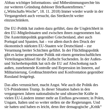
Abbau wichtiger Informations- und Mitbestimmungsrechte bis
zur weiteren Gründung dubioser Briefkastenfirmen.“
(„Wirtschafts-Woche“, 18. 11. 2018) Immer wieder wurde in der
Vergangenheit auch versucht, das Streikrecht weiter
einzuschränken.
Die EU-Politik hat zudem dazu geführt, dass die Ungleichheit in
den EU-Mitgliedstaaten und zwischen ihnen zugenommen hat.
Die Austeritätspolitik gegenüber Griechenland, aber auch
Portugal und Spanien, hat – vor allem durch den Druck der
ökonomisch stärksten EU-Staaten wie Deutschland – zur
Verarmung breiter Schichten geführt. In der Flüchtlingspolitik
gibt es keine gemeinsame Politik mit einem gemeinschaftlichen
Verteilungsschlüssel für die Zuflucht Suchenden. In der Außen-
und Sicherheitspolitik hat sich die EU auf Abschottung nach
außen, zunehmende Kontrolle und Repression im Inneren, auf
Militarisierung, Großmachtstreben und Konfrontation gegenüber
Russland festgelegt.
Das alles verunsichert, macht Angst. Wie auch die Politik des
US-Präsidenten Trump. In dieser Situation haben in den
vergangenen Jahren nationalistische und ultrarechte Kräfte in
vielen EU-Ländern immer mehr an Einfluss gewonnen; in Polen,
Ungarn, Italien und so weiter stellen sie die Regierungen. Und
sie hatten und haben es leicht, denn ihre demagogische „Kritik“