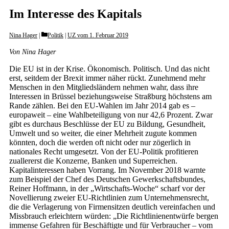
Im Interesse des Kapitals
Categories
Nina Hager
Politik
|
UZ vom 1. Februar 2019
Von Nina Hager
Die EU ist in der Krise. Ökonomisch. Politisch. Und das nicht
erst, seitdem der Brexit immer näher rückt. Zunehmend mehr
Menschen in den Mitgliedsländern nehmen wahr, dass ihre
Interessen in Brüssel beziehungsweise Straßburg höchstens am
Rande zählen. Bei den EU-Wahlen im Jahr 2014 gab es –
europaweit – eine Wahlbeteiligung von nur 42,6 Prozent. Zwar
gibt es durchaus Beschlüsse der EU zu Bildung, Gesundheit,
Umwelt und so weiter, die einer Mehrheit zugute kommen
könnten, doch die werden oft nicht oder nur zögerlich in
nationales Recht umgesetzt. Von der EU-Politik profitieren
zuallererst die Konzerne, Banken und Superreichen.
Kapitalinteressen haben Vorrang. Im November 2018 warnte
zum Beispiel der Chef des Deutschen Gewerkschaftsbundes,
Reiner Hoffmann, in der „Wirtschafts-Woche“ scharf vor der
Novellierung zweier EU-Richtlinien zum Unternehmensrecht,
die die Verlagerung von Firmensitzen deutlich vereinfachen und
Missbrauch erleichtern würden: „Die Richtlinienentwürfe bergen
immense Gefahren für Beschäftigte und für Verbraucher – vom