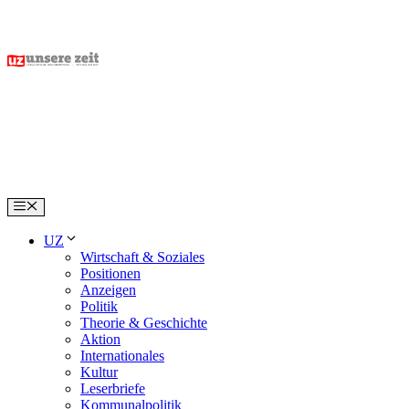
Skip
to
content
Menu
UZ
Wirtschaft & Soziales
Positionen
Anzeigen
Politik
Theorie & Geschichte
Aktion
Internationales
Kultur
Leserbriefe
Kommunalpolitik