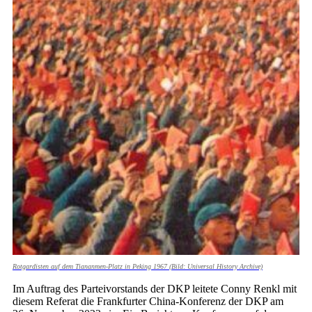
Rotgardisten auf dem Tiananmen-Platz in Peking 1967 (Bild: Universal History Archive)
Im Auftrag des Parteivorstands der DKP leitete Conny Renkl mit
diesem Referat die Frankfurter China-Konferenz der DKP am