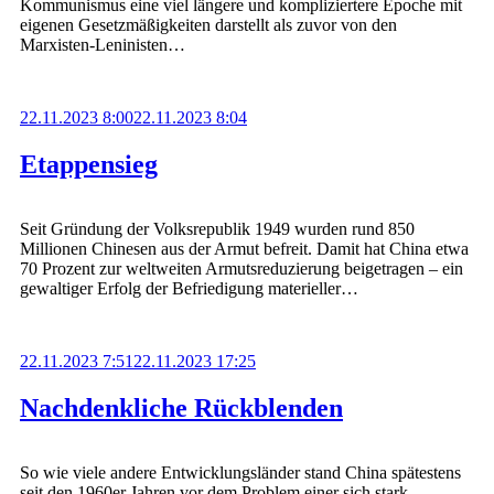
Kommunismus eine viel längere und kompliziertere Epoche mit
eigenen Gesetzmäßigkeiten darstellt als zuvor von den
Marxisten-Leninisten…
22.11.2023 8:00
22.11.2023 8:04
Etappensieg
Seit Gründung der Volksrepublik 1949 wurden rund 850
Millionen Chinesen aus der Armut befreit. Damit hat China etwa
70 Prozent zur weltweiten Armutsreduzierung beigetragen – ein
gewaltiger Erfolg der Befriedigung materieller…
22.11.2023 7:51
22.11.2023 17:25
Nachdenkliche Rückblenden
So wie viele andere Entwicklungsländer stand China spätestens
seit den 1960er Jahren vor dem Problem einer sich stark