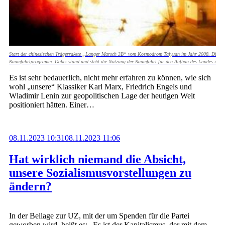
Start der chinesischen Trägerrakete „Langer Marsch 3B“ vom Kosmodrom Taiyuan im Jahr 2008. Diese Rake
Raumfahrtprogramm. Dabei stand und steht die Nutzung der Raumfahrt für den Aufbau des Landes im Mit
Es ist sehr bedauerlich, nicht mehr erfahren zu können, wie sich
wohl „unsere“ Klassiker Karl Marx, Friedrich Engels und
Wladimir Lenin zur geopolitischen Lage der heutigen Welt
positioniert hätten. Einer…
08.11.2023 10:31
08.11.2023 11:06
Hat wirklich niemand die Absicht,
unsere Sozialismusvorstellungen zu
ändern?
In der Beilage zur UZ, mit der um Spenden für die Partei
geworben wird, heißt es: „Es ist der Kapitalismus, der mit dem