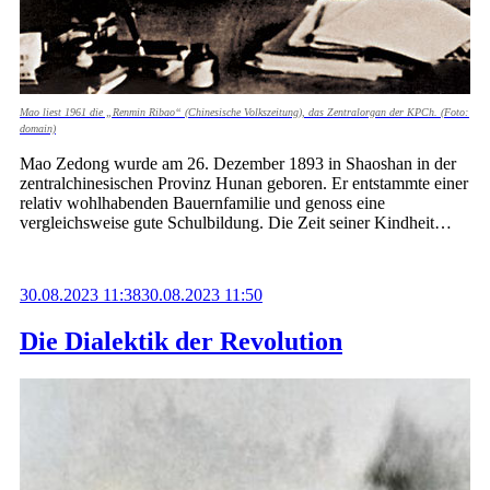
Mao liest 1961 die „Renmin Ribao“ (Chinesische Volkszeitung), das Zentralorgan der KPCh. (Foto: publ
domain)
Mao Zedong wurde am 26. Dezember 1893 in Shaoshan in der
zentralchinesischen Provinz Hunan geboren. Er entstammte einer
relativ wohlhabenden Bauernfamilie und genoss eine
vergleichsweise gute Schulbildung. Die Zeit seiner Kindheit…
30.08.2023 11:38
30.08.2023 11:50
Die Dialektik der Revolution