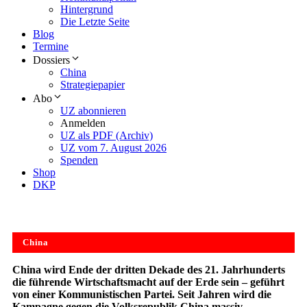
Hintergrund
Die Letzte Seite
Blog
Termine
Dossiers
China
Strategiepapier
Abo
UZ abonnieren
Anmelden
UZ als PDF (Archiv)
UZ vom 7. August 2026
Spenden
Shop
DKP
China
China wird Ende der dritten Dekade des 21. Jahrhunderts
die führende Wirtschaftsmacht auf der Erde sein – geführt
von einer Kommunistischen Partei. Seit Jahren wird die
Kampagne gegen die Volksrepublik China massiv