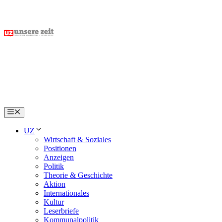
Skip
to
content
Menu
UZ
Wirtschaft & Soziales
Positionen
Anzeigen
Politik
Theorie & Geschichte
Aktion
Internationales
Kultur
Leserbriefe
Kommunalpolitik