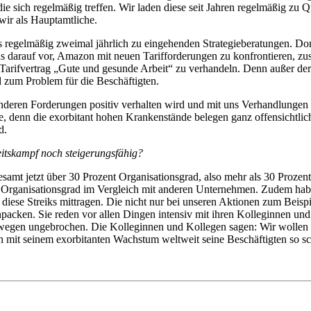
ie sich regelmäßig treffen. Wir laden diese seit Jahren regelmäßig zu Q
wir als Hauptamtliche.
s regelmäßig zweimal jährlich zu eingehenden Strategieberatungen. Dor
uns darauf vor, Amazon mit neuen Tarifforderungen zu konfrontieren, zu
n Tarifvertrag „Gute und gesunde Arbeit“ zu verhandeln. Denn außer de
zum Problem für die Beschäftigten.
deren Forderungen positiv verhalten wird und mit uns Verhandlungen
ge, denn die exorbitant hohen Krankenstände belegen ganz offensichtlic
d.
eitskampf noch steigerungsfähig?
esamt jetzt über 30 Prozent Organisationsgrad, also mehr als 30 Prozent
oher Organisationsgrad im Vergleich mit anderen Unternehmen. Zudem h
iese Streiks mittragen. Die nicht nur bei unseren Aktionen zum Beispi
packen. Sie reden vor allen Dingen intensiv mit ihren Kolleginnen un
eswegen ungebrochen. Die Kolleginnen und Kollegen sagen: Wir wollen
n mit seinem exorbitanten Wachstum weltweit seine Beschäftigten so sc