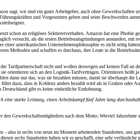
mazon sagt, wir sind ein guter Arbeitgeber, auch ohne Gewerkschaften 
nen Führungskräften und Vorgesetzten gehen und seine Beschwerden anme
nteilseigner.
nzt schon an religiöses Sektiererverhalten. Amazon hat eine Phobie ge
nglich versucht, als die ersten Betriebsratsgründungen anstanden, mit re
er einer amerikanischen Unternehmensphilosophie es nicht nötig hätten,
nderen Methoden und schaffen es durchaus, ihre Leute in die Betriebsrät
ch die Tarifpartnerschaft nicht und wollen deswegen auf keinen Fall an d
sie orientieren sich an den Logistik-Tarifverträgen. Orientieren heißt ja
ahlen dann nur das, was sie bezahlen müssen, damit sie überhaupt die Le
führt dazu, dass in Koblenz anders bezahlt wird als in Graben oder A
 Deutschland gibt es keine einheitliche Entlohnung.
ich eine starke Leistung, einen Arbeitskampf fünf Jahre lang durchzuhal
ter den Gewerkschaftsmitgliedern nach dem Motto: Wieviel Jahrzehnte s
llen – also in sechs von neun im Moment arbeitenden Standorten, uns gut
iesen sechs Standorten haben wir es geschafft, eine sehr verlässliche 