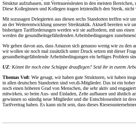
Struktur aufzubauen, mit Vertrauensleuten in den meisten Bereichen, d
Diese Kolleginnen und Kollegen tragen letztendlich den Streik, nicht 
Mit sozusagen Delegierten aus diesen sechs Standorten treffen wir un
an der Weiterentwicklung unserer Streiktaktik. Aktuell bereiten wir 
bisherigen Tarifforderungen werden wir sie auffordern, mit uns eine
werden die gesundheitsgefährdenden Arbeitsbedingungen zunehmend 
Wir gehen davon aus, dass Amazon sich genauso wenig wie zu den an
wir wollen sie noch mal zusätzlich unter Druck setzen mit dieser Fra
gesundheitsgefährdende Arbeitsbedingungen ein heftiges Problem sin
UZ
: Könnt ihr noch eine Schüppe drauflegen? Seid ihr in eurem Arb
Thomas Voß
: Wie gesagt, wir haben gute Strukturen, wir haben insg
in allen deutschen Standorten sind ver.di-Mitglieder. Das ist ein h
noch einen höheren Grad von Menschen, die sehr aktiv und engagiert d
mitwirken, so beim Aus- und Einladen, Zelte aufbauen und ähnlich an
gewinnen so ständig neue Mitglieder und die Entschlossenheit ist d
Tarifvertrag haben. Es kann nicht sein, dass dieses Riesenunternehme