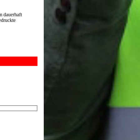
um dauerhaft
edruckte
chen lang