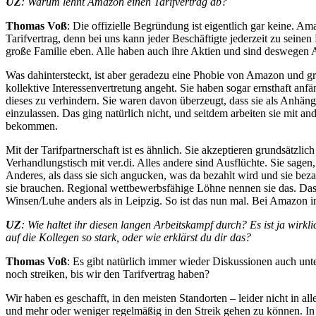
UZ
: Warum lehnt Amazon einen Tarifvertrag ab?
Thomas Voß
: Die offizielle Begründung ist eigentlich gar keine. A
Tarifvertrag, denn bei uns kann jeder Beschäftigte jederzeit zu sei
große Familie eben. Alle haben auch ihre Aktien und sind deswegen A
Was dahintersteckt, ist aber geradezu eine Phobie von Amazon und gre
kollektive Interessenvertretung angeht. Sie haben sogar ernsthaft anfä
dieses zu verhindern. Sie waren davon überzeugt, dass sie als Anhäng
einzulassen. Das ging natürlich nicht, und seitdem arbeiten sie mit a
bekommen.
Mit der Tarifpartnerschaft ist es ähnlich. Sie akzeptieren grundsätzli
Verhandlungstisch mit ver.di. Alles andere sind Ausflüchte. Sie sagen, 
Anderes, als dass sie sich angucken, was da bezahlt wird und sie bez
sie brauchen. Regional wettbewerbsfähige Löhne nennen sie das. Das 
Winsen/Luhe anders als in Leipzig. So ist das nun mal. Bei Amazon in
UZ
: Wie haltet ihr diesen langen Arbeitskampf durch? Es ist ja wirkl
auf die Kollegen so stark, oder wie erklärst du dir das?
Thomas Voß
: Es gibt natürlich immer wieder Diskussionen auch un
noch streiken, bis wir den Tarifvertrag haben?
Wir haben es geschafft, in den meisten Standorten – leider nicht in a
und mehr oder weniger regelmäßig in den Streik gehen zu können. In d