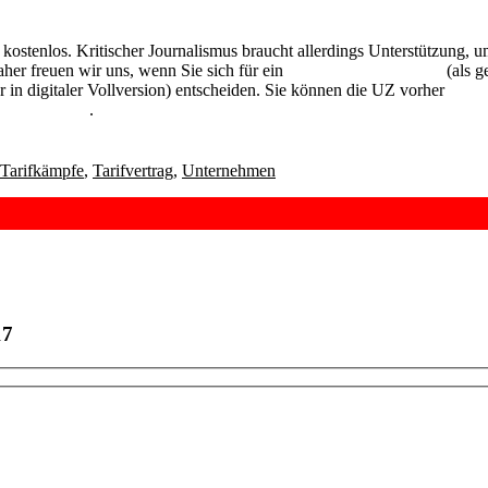
ie kostenlos. Kritischer Journalismus braucht allerdings Unterstützung, 
aher freuen wir uns, wenn Sie sich für ein
Abonnement der UZ
(als g
in digitaler Vollversion) entscheiden. Sie können die UZ vorher
6 Wo
dlich testen
.
Tarifkämpfe
,
Tarifvertrag
,
Unternehmen
17