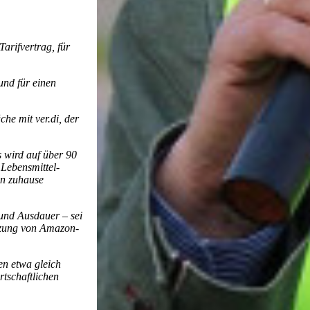
arifvertrag, für
und für einen
he mit ver.di, der
 wird auf über 90
 Lebensmittel-
en zuhause
 und Ausdauer – sei
etzung von Amazon-
en etwa gleich
rtschaftlichen