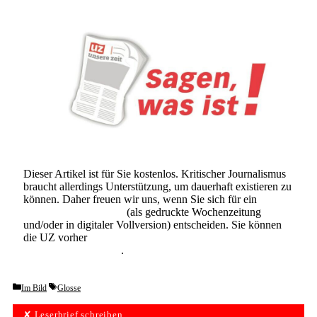
Dieser Artikel ist für Sie kostenlos. Kritischer Journalismus
braucht allerdings Unterstützung, um dauerhaft existieren zu
können. Daher freuen wir uns, wenn Sie sich für ein
Abonnement der UZ
(als gedruckte Wochenzeitung
und/oder in digitaler Vollversion) entscheiden. Sie können
die UZ vorher
6 Wochen lang kostenlos und
unverbindlich testen
.
Categories
Tags
Im Bild
Glosse
✘ Leserbrief schreiben