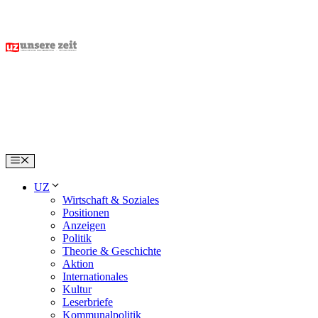
Skip
to
content
Menu
UZ
Wirtschaft & Soziales
Positionen
Anzeigen
Politik
Theorie & Geschichte
Aktion
Internationales
Kultur
Leserbriefe
Kommunalpolitik