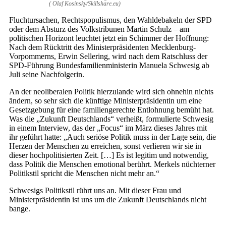
( Olaf Kosinsky/Skillshare.eu)
Fluchtursachen, Rechtspopulismus, den Wahldebakeln der SPD
oder dem Absturz des Volkstribunen Martin Schulz – am
politischen Horizont leuchtet jetzt ein Schimmer der Hoffnung:
Nach dem Rücktritt des Ministerpräsidenten Mecklenburg-
Vorpommerns, Erwin Sellering, wird nach dem Ratschluss der
SPD-Führung Bundesfamilienministerin Manuela Schwesig ab
Juli seine Nachfolgerin.
An der neoliberalen Politik hierzulande wird sich ohnehin nichts
ändern, so sehr sich die künftige Ministerpräsidentin um eine
Gesetzgebung für eine familiengerechte Entlohnung bemüht hat.
Was die „Zukunft Deutschlands“ verheißt, formulierte Schwesig
in einem Interview, das der „Focus“ im März dieses Jahres mit
ihr geführt hatte: „Auch seriöse Politik muss in der Lage sein, die
Herzen der Menschen zu erreichen, sonst verlieren wir sie in
dieser hochpolitisierten Zeit. […] Es ist legitim und notwendig,
dass Politik die Menschen emotional berührt. Merkels nüchterner
Politikstil spricht die Menschen nicht mehr an.“
Schwesigs Politikstil rührt uns an. Mit dieser Frau und
Ministerpräsidentin ist uns um die Zukunft Deutschlands nicht
bange.