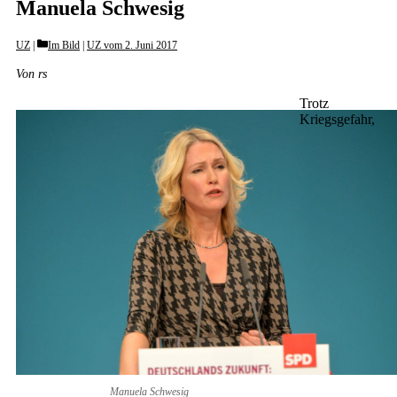
Manuela Schwesig
Categories
UZ
Im Bild
|
UZ vom 2. Juni 2017
Von rs
Trotz
Kriegsgefahr,
Manuela Schwesig