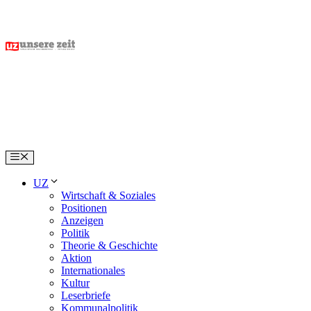
Skip
to
content
Menu
UZ
Wirtschaft & Soziales
Positionen
Anzeigen
Politik
Theorie & Geschichte
Aktion
Internationales
Kultur
Leserbriefe
Kommunalpolitik