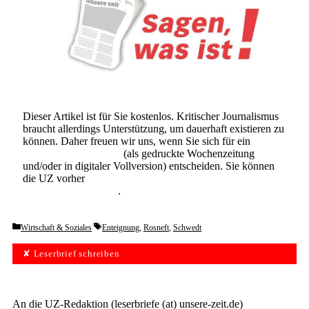
Dieser Artikel ist für Sie kostenlos. Kritischer Journalismus
braucht allerdings Unterstützung, um dauerhaft existieren zu
können. Daher freuen wir uns, wenn Sie sich für ein
Abonnement der UZ
(als gedruckte Wochenzeitung
und/oder in digitaler Vollversion) entscheiden. Sie können
die UZ vorher
6 Wochen lang kostenlos und
unverbindlich testen
.
Categories
Tags
Wirtschaft & Soziales
Enteignung
,
Rosneft
,
Schwedt
✘ Leserbrief schreiben
An die UZ-Redaktion (leserbriefe (at) unsere-zeit.de)