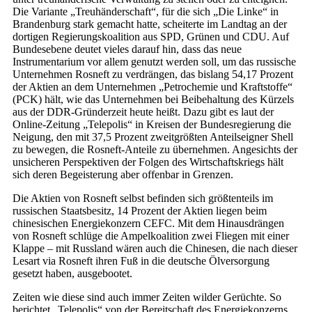
Die Variante „Treuhänderschaft“, für die sich „Die Linke“ in
Brandenburg stark gemacht hatte, scheiterte im Landtag an der
dortigen Regierungskoalition aus SPD, Grünen und CDU. Auf
Bundesebene deutet vieles darauf hin, dass das neue
Instrumentarium vor allem genutzt werden soll, um das russische
Unternehmen Rosneft zu verdrängen, das bislang 54,17 Prozent
der Aktien an dem Unternehmen „Petrochemie und Kraftstoffe“
(PCK) hält, wie das Unternehmen bei Beibehaltung des Kürzels
aus der DDR-Gründerzeit heute heißt. Dazu gibt es laut der
Online-Zeitung „Telepolis“ in Kreisen der Bundesregierung die
Neigung, den mit 37,5 Prozent zweitgrößten Anteilseigner Shell
zu bewegen, die Rosneft-Anteile zu übernehmen. Angesichts der
unsicheren Perspektiven der Folgen des Wirtschaftskriegs hält
sich deren Begeisterung aber offenbar in Grenzen.
Die Aktien von Rosneft selbst befinden sich größtenteils im
russischen Staatsbesitz, 14 Prozent der Aktien liegen beim
chinesischen Energiekonzern CEFC. Mit dem Hinausdrängen
von Rosneft schlüge die Ampelkoalition zwei Fliegen mit einer
Klappe – mit Russland wären auch die Chinesen, die nach dieser
Lesart via Rosneft ihren Fuß in die deutsche Ölversorgung
gesetzt haben, ausgebootet.
Zeiten wie diese sind auch immer Zeiten wilder Gerüchte. So
berichtet „Telepolis“ von der Bereitschaft des Energiekonzerns