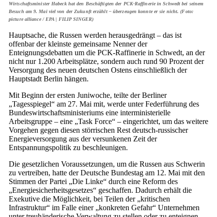
Wirtschaftsminister Habeck hat den Beschäftigten der PCK-Raffinerie in Schwedt bei seinem
Besuch am 9. Mai viel von der Zukunft erzählt – überzeugen konnte er sie nicht. (Foto:
picture alliance / EPA | FILIP SINGER)
Hauptsache, die Russen werden herausgedrängt – das ist
offenbar der kleinste gemeinsame Nenner der
Enteignungsdebatten um die PCK-Raffinerie in Schwedt, an der
nicht nur 1.200 Arbeitsplätze, sondern auch rund 90 Prozent der
Versorgung des neuen deutschen Ostens einschließlich der
Hauptstadt Berlin hängen.
Mit Beginn der ersten Juniwoche, teilte der Berliner
„Tagesspiegel“ am 27. Mai mit, werde unter Federführung des
Bundeswirtschaftsministeriums eine interministerielle
Arbeitsgruppe – eine „Task Force“ – eingerichtet, um das weitere
Vorgehen gegen diesen störrischen Rest deutsch-russischer
Energieversorgung aus der versunkenen Zeit der
Entspannungspolitik zu beschleunigen.
Die gesetzlichen Voraussetzungen, um die Russen aus Schwerin
zu vertreiben, hatte der Deutsche Bundestag am 12. Mai mit den
Stimmen der Partei „Die Linke“ durch eine Reform des
„Energiesicherheitsgesetzes“ geschaffen. Dadurch erhält die
Exekutive die Möglichkeit, bei Teilen der „kritischen
Infrastruktur“ im Falle einer „konkreten Gefahr“ Unternehmen
unter treuhänderische Verwaltung zu stellen oder zu enteignen.