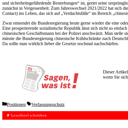
und sicherheitsgefährdende Bestrebungen“ ist, geriet seine ursprüng
zunächst in Vergessenheit. Zum Jahreswechsel 2021/2022 hat sich d
Contact) ins Leben, das sich auf „Verdachtsfälle“ im Bereich „chinesis
Zwar entsendet die Bundesregierung heute gerne wieder die eine oder
Eine prosperierende sozialistische Republik lässt sich nicht so einfac
chinesischen Geschäftsmann bei der Polizei anschwärzt. Man stelle 
müsste die Bundesregierung chinesische Kühlschränke nach Deutschl
Da sollte man wirklich lieber die Gesetze nochmal nachschärfen.
Dieser Artikel
wenn Sie sich
Wochen lang 
Categories
Tags
Positionen
Verfassungsschutz
✘ Leserbrief schreiben