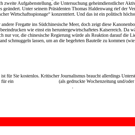
lich zweite Aufgabenstellung, die Untersuchung geheimdienstlicher Akti
ies geändert. Unter seinem Präsidenten Thomas Haldenwang rief der 
cher Wirtschaftsspionage“ konzentriert. Und das ist ein politisch höchst
 andere Fregatte ins Südchinesische Meer, doch zeigt diese Kanonenboo
h beeindrucken wie einst ein heruntergewirtschaftetes Kaiserreich. Da w
sich nur vor, die chinesische Regierung würde als Reaktion darauf die
and schmuggeln lassen, um an die begehrten Bauteile zu kommen (wie 
 ist für Sie kostenlos. Kritischer Journalismus braucht allerdings Unte
 für ein
Abonnement der UZ
(als gedruckte Wochenzeitung und/oder i
kostenlos und unverbindlich testen
.