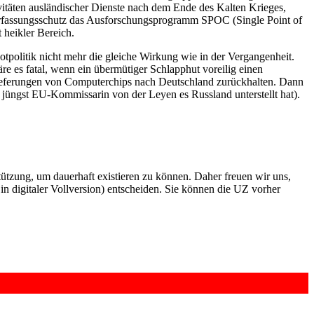
vitäten ausländischer Dienste nach dem Ende des Kalten Krieges,
Verfassungsschutz das Ausforschungsprogramm SPOC (Single Point of
 heikler Bereich.
tpolitik nicht mehr die gleiche Wirkung wie in der Vergangenheit.
äre es fatal, wenn ein übermütiger Schlapphut voreilig einen
 Lieferungen von Computerchips nach Deutschland zurückhalten. Dann
jüngst EU-Kommissarin von der Leyen es Russland unterstellt hat).
rstützung, um dauerhaft existieren zu können. Daher freuen wir uns,
n digitaler Vollversion) entscheiden. Sie können die UZ vorher
6