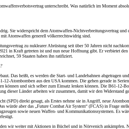
omwaffenverbotsvertrag unterschreibt. Was natürlich im Moment absol
idrig. Sie widerspricht dem Atomwaffen-Nichtverbreitungsvertrag und 
mit Atomwaffen generell völkerrechtswidrig sind.
eitungsvertrag zu nuklearer Abrüstung seit über 50 Jahren nicht nach
1 in Kraft getreten ist und nun neue Hoffnung gibt. Er verbietet den 
chnet, 59 Staaten haben ihn ratifiziert.
l?
ut. Das heißt, es werden die Start- und Landebahnen abgetragen und 
1-12-Atombomben aus den USA kommen. Die gehen gerade in Serienprod
rden können und sich selber zum Einsatz lenken können. Die B61-12-Bom
wegung dieser Länder arbeiten wir zusammen, damit wir den Widerstand 
cht (SPD) direkt gesagt, als Erstes nehme sie in Angriff, neue Atomb
as würde aber das „Future Combat Air System“ (FCAS) in Frage stelle
zeugen sowie neuen Waffen- und Kommunikationssystemen. Es wäre ei
estigt.
rden wir weiter mit Aktionen in Büchel und in Nörvenich ankämpfen