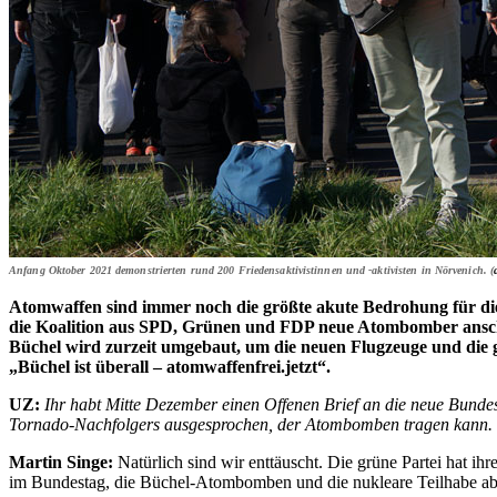
Anfang Oktober 2021 demonstrierten rund 200 Friedensaktivistinnen und -aktivisten in Nörvenich. (
Atomwaffen sind immer noch die größte akute Bedrohung für die
die Koalition aus SPD, Grünen und FDP neue Atombomber anscha
Büchel wird zurzeit umgebaut, um die neuen Flugzeuge und di
„Büchel ist überall – atomwaffenfrei.jetzt“.
UZ:
Ihr habt Mitte Dezember einen Offenen Brief an die neue Bundes
Tornado-Nachfolgers ausgesprochen, der Atombomben tragen kann. S
Martin Singe:
Natürlich sind wir enttäuscht. Die grüne Partei hat 
im Bundestag, die Büchel-Atombomben und die nukleare Teilhabe abzus