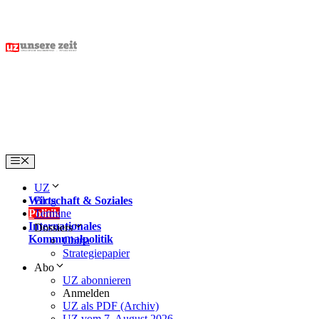
Skip
to
content
Menu
UZ
Wirtschaft & Soziales
Blog
Politik
Termine
Internationales
Dossiers
Kommunalpolitik
China
Strategiepapier
Abo
UZ abonnieren
Anmelden
UZ als PDF (Archiv)
UZ vom 7. August 2026