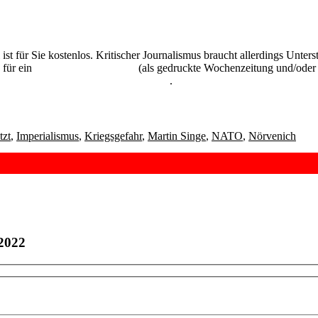
 ist für Sie kostenlos. Kritischer Journalismus braucht allerdings Unte
 für ein
Abonnement der UZ
(als gedruckte Wochenzeitung und/oder i
kostenlos und unverbindlich testen
.
tzt
,
Imperialismus
,
Kriegsgefahr
,
Martin Singe
,
NATO
,
Nörvenich
 2022