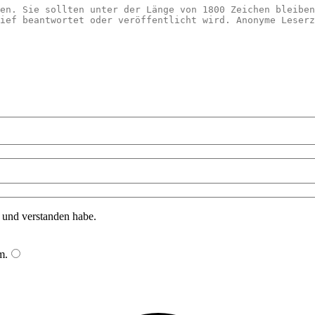
n und verstanden habe.
m
.