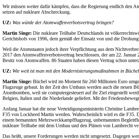
Wir müssen weiter dafür kämpfen, dass die Regierung endlich den At
setzen auf nukleare Abschreckung.
UZ:
Was würde der Atomwaffenverbotsvertrag bringen?
Martin Singe:
Die nukleare Teilhabe Deutschlands ist völkerrechtsw
Gerichtshofs von 1996, dem gemäß der Einsatz von und die Drohung 
Weil die Atomstaaten jedoch ihrer Verpflichtung aus dem Nichtverbr
2017 den Atomwaffenverbotsvertrag beschlossen, der am 22. Januar 202
Besitz von Atomwaffen. 86 Staaten haben diesen Vertrag schon unterzei
UZ:
Wie weit ist man mit den Modernisierungsmaßnahmen in Büche
Martin Singe:
Büchel wird im Moment für 260 Millionen Euro umgeba
Flugzeuge gebaut. In der Zeit des Umbaus werden auch die neuen B6
Atombomben, weil sie computergesteuert auf ihr Ziel eingestellt we
Belgien, Italien und die Niederlande geliefert. Mit der Friedensbe
Anfang Januar hat die neue Verteidigungsministerin Christine Lambre
F35 von Lockheed Martin werden. Wahrscheinlich wird es die F35. D
einem bemannten Mehrzweckkampfflugzeug, unbemannten Begleitflug
nukleare Teilhabe mit dem Umbau und den Plänen von Lambrecht verf
Das heißt, unsere Forderungen werden nicht umgesetzt. Dagegen we