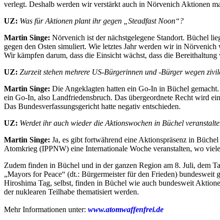
verlegt. Deshalb werden wir verstärkt auch in Nörvenich Aktionen 
UZ:
Was für Aktionen plant ihr gegen „Steadfast Noon“?
Martin Singe:
Nörvenich ist der nächstgelegene Standort. Büchel li
gegen den Osten simuliert. Wie letztes Jahr werden wir in Nörvenich
Wir kämpfen darum, dass die Einsicht wächst, dass die Bereithaltung
UZ:
Zurzeit stehen mehrere US-Bürgerinnen und -Bürger wegen zivile
Martin Singe:
Die Angeklagten hatten ein Go-In in Büchel gemacht. D
ein Go-In, also Landfriedensbruch. Das übergeordnete Recht wird einf
Das Bundesverfassungsgericht hatte negativ entschieden.
UZ:
Werdet ihr auch wieder die Aktionswochen in Büchel veranstalt
Martin Singe:
Ja, es gibt fortwährend eine Aktionspräsenz in Büch
Atomkrieg (IPPNW) eine Internationale Woche veranstalten, wo viele 
Zudem finden in Büchel und in der ganzen Region am 8. Juli, dem Tag,
„Mayors for Peace“ (dt.: Bürgermeister für den Frieden) bundesweit
Hiroshima Tag, selbst, finden in Büchel wie auch bundesweit Aktion
der nuklearen Teilhabe thematisiert werden.
Mehr Informationen unter:
www.atomwaffenfrei.de