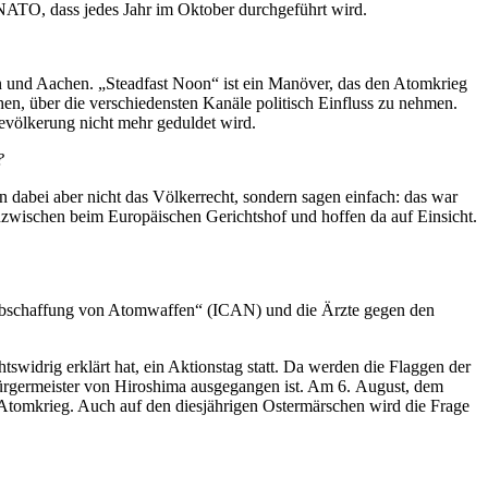
NATO, dass jedes Jahr im Oktober durchgeführt wird.
n und Aachen. „Steadfast Noon“ ist ein Manöver, das den Atomkrieg
en, über die verschiedensten Kanäle politisch Einfluss zu nehmen.
evölkerung nicht mehr geduldet wird.
?
 dabei aber nicht das Völkerrecht, sondern sagen einfach: das war
 inzwischen beim Europäischen Gerichtshof und hoffen da auf Einsicht.
r Abschaffung von Atomwaffen“ (ICAN) und die Ärzte gegen den
swidrig erklärt hat, ein Aktionstag statt. Da werden die Flaggen der
Bürgermeister von Hiroshima ausgegangen ist. Am 6. August, dem
 Atomkrieg. Auch auf den diesjährigen Ostermärschen wird die Frage