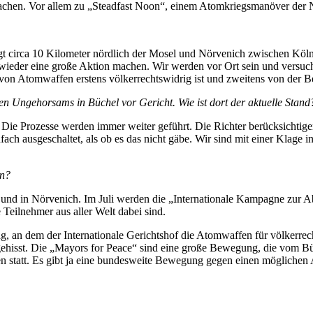
machen. Vor allem zu „Steadfast Noon“, einem Atomkriegsmanöver der 
egt circa 10 Kilometer nördlich der Mosel und Nörvenich zwischen Köl
 wieder eine große Aktion machen. Wir werden vor Ort sein und versuch
 von Atomwaffen erstens völkerrechtswidrig ist und zweitens von der B
n Ungehorsams in Büchel vor Gericht. Wie ist dort der aktuelle Stand
ie Prozesse werden immer weiter geführt. Die Richter berücksichtigen
ach ausgeschaltet, als ob es das nicht gäbe. Wir sind mit einer Klage
en?
el und in Nörvenich. Im Juli werden die „Internationale Kampagne zu
Teilnehmer aus aller Welt dabei sind.
 an dem der Internationale Gerichtshof die Atomwaffen für völkerrecht
 gehisst. Die „Mayors for Peace“ sind eine große Bewegung, die vom 
en statt. Es gibt ja eine bundesweite Bewegung gegen einen möglichen