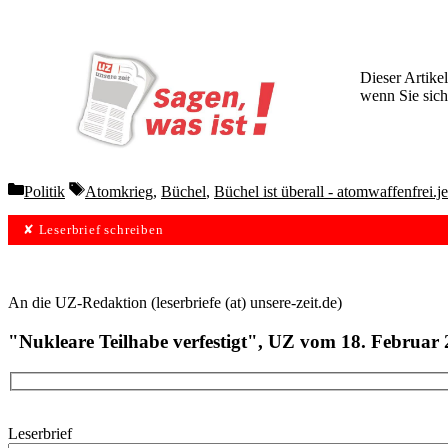
Dieser Artikel
wenn Sie sich
Wochen lang 
Categories
Tags
Politik
Atomkrieg
,
Büchel
,
Büchel ist überall - atomwaffenfrei.je
✘ Leserbrief schreiben
An die UZ-Redaktion (leserbriefe (at) unsere-zeit.de)
"Nukleare Teilhabe verfestigt", UZ vom 18. Februar
Leserbrief