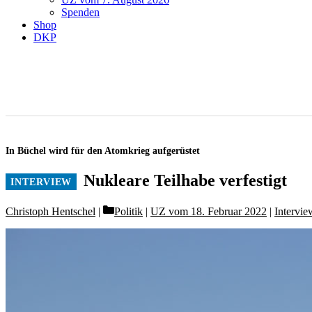
Spenden
Shop
DKP
In Büchel wird für den Atomkrieg aufgerüstet
Nukleare Teilhabe verfestigt
Categories
Christoph Hentschel
Politik
|
UZ vom 18. Februar 2022
|
Intervie