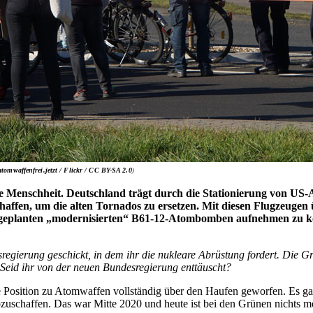
atomwaffenfrei.jetzt / Flickr /
CC BY-SA 2.0
)
 Menschheit. Deutschland trägt durch die Stationierung von US-A
ffen, um die alten Tornados zu ersetzen. Mit diesen Flugzeugen
e geplanten „modernisierten“ B61-12-Atombomben aufnehmen zu 
regierung geschickt, in dem ihr die nukleare Abrüstung fordert. Die Gr
eid ihr von der neuen Bundesregierung enttäuscht?
ihre Position zu Atomwaffen vollständig über den Haufen geworfen. Es 
chaffen. Das war Mitte 2020 und heute ist bei den Grünen nichts mehr