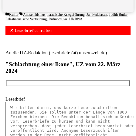
Categories
Tags
Kultur
Antisemitismus
,
Israelische Kriegsführung
,
Jan Feddersen
,
Judith Butler
,
Palästinensische Vertreibung
,
Rufmord
,
taz
,
UNRWA
✘ Leserbrief schreiben
An die UZ-Redaktion (leserbriefe (at) unsere-zeit.de)
"Schlachtung einer Ikone", UZ vom 22. März
2024
Leserbrief