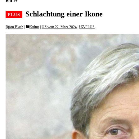
Butler
Schlachtung einer Ikone
Categories
Björn Blach
Kultur
|
UZ vom 22. März 2024
|
UZ-PLUS