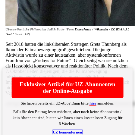
US-amerikanische Philosophin Judith Butler (Foto:
Emma7stern / Wikimedia /
CC BY-SA 3.0
Deed /
Bearb.: UZ)
Seit 2018 hatten die linksliberalen Strategen Greta Thunberg als
Ikone der Klimabewegung groß geschrieben. Die junge
Aktivistin wurde zu einer lautstarken, aber systemkonformen
Frontfrau von „Fridays for Future“. Gleichzeitig war sie nützlich
als Hassobjekt konservativer und reaktionärer Politik. Nach dem
7. Oktober ließen diejenigen, die die Klimabewegung
missbrauchen für den Erhalt des umweltschädlichen
Imperialismus, sie fallen wie eine heiße Kartoffel. Greta hielt sich
Exklusiver Artikel für UZ-Abonnenten
nicht ans Drehbuch. Sie prangerte die israelische
der Online-Ausgabe
Vernichtungspolitik ... Bitte
hier
anmelden
Sie haben bereits ein UZ-Abo? Dann bitte
hier
anmelden.
aW4gUGFsw6RzdGluYSBhbi4gSW5uZXJoYWxiIGvDvHJ6ZXN
Falls Sie den Beitrag lesen möchten, aber noch keine Abonnentin /
kein Abonnent sind, bieten wir Ihnen einen kostenlosen Zugang für
6 Wochen.
UZ kennenlernen