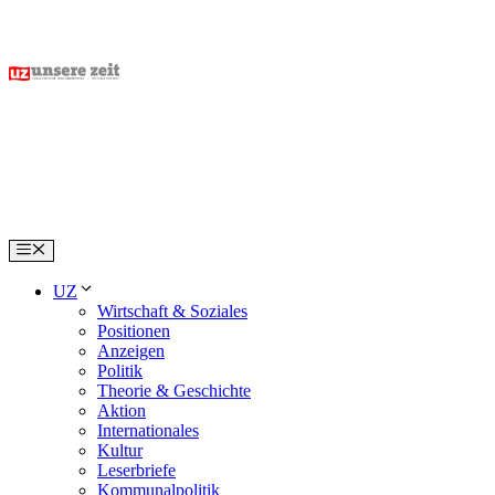
Skip
to
content
Menu
UZ
Wirtschaft & Soziales
Positionen
Anzeigen
Politik
Theorie & Geschichte
Aktion
Internationales
Kultur
Leserbriefe
Kommunalpolitik