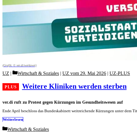
(Grafik: © ver.di/werkzwei)
Categories
UZ
Wirtschaft & Soziales
|
UZ vom 29. Mai 2026
|
UZ-PLUS
Weitere Kliniken werden sterben
ver.di ruft zu Protest gegen Kürzungen im Gesundheitswesen auf
Ende April beschloss das Bundeskabinett weitreichende Kürzungen unter dem Tite
Weiterlesen
Categories
Wirtschaft & Soziales