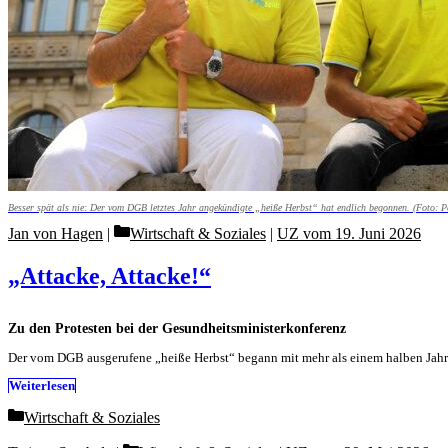
Besser spät als nie: Der vom DGB letztes Jahr angekündigte „heiße Herbst“ hat endlich begonnen. (Foto: P
Categories
Jan von Hagen
Wirtschaft & Soziales
|
UZ vom 19. Juni 2026
„Attacke, Attacke!“
Zu den Protesten bei der Gesundheitsministerkonferenz
Der vom DGB ausgerufene „heiße Herbst“ begann mit mehr als einem halben Jah
Weiterlesen
Categories
Wirtschaft & Soziales