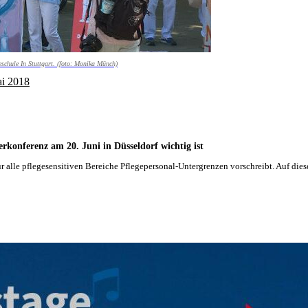
schule In Stuttgart. (foto: Monika Münch)
i 2018
konferenz am 20. Juni in Düsseldorf wichtig ist
ür alle pflegesensitiven Bereiche Pflegepersonal-Untergrenzen vorschreibt. Auf die