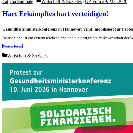
Categories
Tatjana Sambale
Wirtschaft & Soziales
|
UZ vom 29. Mai 2026
Hart Erkämpftes hart verteidigen!
Gesundheitsministerkonferenz in Hannover: ver.di mobilisiert für Protes
Deutschland ist ein extrem reiches Land und die drittgrößte Volkswirtschaft der W
Weiterlesen
Categories
Wirtschaft & Soziales