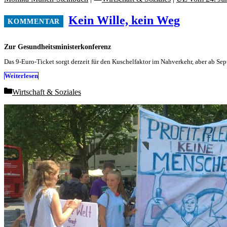
Kein Wille, kein Weg
Zur Gesundheitsministerkonferenz
Das 9-Euro-Ticket sorgt derzeit für den Kuschelfaktor im Nahverkehr, aber ab 
Weiterlesen
Categories
Wirtschaft & Soziales