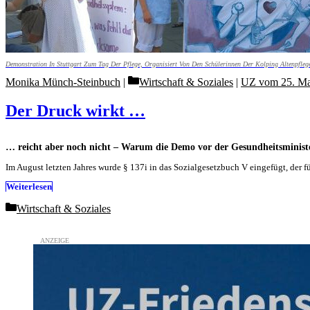
Demonstration In Stuttgart Zum Tag Der Pflege, Organisiert Von Den Schülerinnen Der Kolping Altenpflege
Categories
Monika Münch-Steinbuch
Wirtschaft & Soziales
|
UZ vom 25. Ma
Der Druck wirkt …
… reicht aber noch nicht – Warum die Demo vor der Gesundheitsminister
Im August letzten Jahres wurde § 137i in das Sozialgesetzbuch V eingefügt, der f
Weiterlesen
Categories
Wirtschaft & Soziales