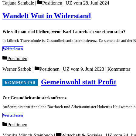
Categories
Tatjana Sambale
Positionen
|
UZ vom 28. Juni 2024
Wandelt Wut in Widerstand
Wie soll man cool bleiben, wenn Karl Lauterbach vor einem steht?
In Lübeck-Travemünde ist Gesundheitsministerkonferenz. Da stehen sie auf der 
Weiterlesen
Categories
Positionen
Categories
Werner Sarbok
Positionen
|
UZ vom 9. Juni 2023
|
Kommentar
Gemeinwohl statt Profit
Zur Gesundheitsministerkonferenz
Außenministerin Annalena Baerbock und Arbeitsminister Hubertus Heil werben nun 
Weiterlesen
Categories
Positionen
Categories
Monika Münch-Steinbuch
Wirtschaft & Soziales
|
UZ vom 24. Ju