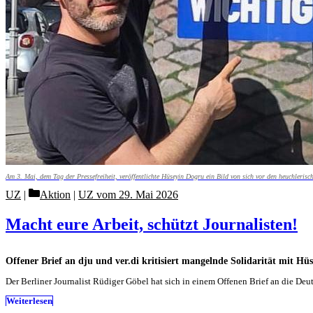
Am 3. Mai, dem Tag der Pressefreiheit, veröffentlichte Hüseyin ­Dogru ein Bild von sich vor den heuchler
Categories
UZ
Aktion
|
UZ vom 29. Mai 2026
Macht eure Arbeit, schützt Journalisten!
Offener Brief an dju und ver.di kritisiert mangelnde Solidarität mit Hü
Der Berliner Journalist Rüdiger Göbel hat sich in einem Offenen Brief an die Deu
Weiterlesen