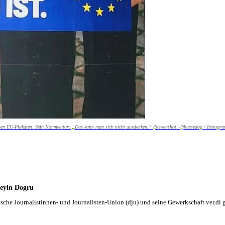
ischen EU-Plakaten. Sein Kommentar: „Das kann man sich nicht ausdenken.“ (Screenshot: @hussedog / Instagra
seyin Dogru
tsche Journalistinnen- und Journalisten-Union (dju) und seine Gewerkschaft ver.di 