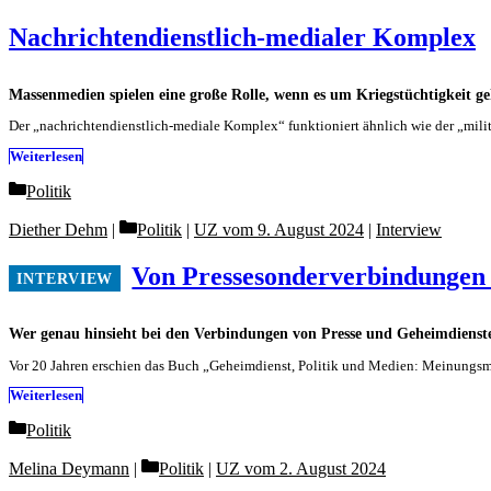
Nachrichtendienstlich-medialer Komplex
Massenmedien spielen eine große Rolle, wenn es um Kriegstüchtigkeit geh
Der „nachrichtendienstlich-mediale Komplex“ funktioniert ähnlich wie der „militä
Weiterlesen
Categories
Politik
Categories
Diether Dehm
Politik
|
UZ vom 9. August 2024
|
Interview
Von Pressesonderverbindungen
Wer genau hinsieht bei den Verbindungen von Presse und Geheimdienst
Vor 20 Jahren erschien das Buch „Geheimdienst, Politik und Medien: Meinungsm
Weiterlesen
Categories
Politik
Categories
Melina Deymann
Politik
|
UZ vom 2. August 2024