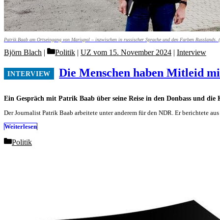
Patrik Baab am Ortseingang von Mariupol – inzwischen in russischer Sprache und den Farben Russlands. (
Categories
Björn Blach
Politik
|
UZ vom 15. November 2024
|
Interview
Die Menschen haben Mitleid mi
Ein Gespräch mit Patrik Baab über seine Reise in den Donbass und die 
Der Journalist Patrik Baab arbeitete unter anderem für den NDR. Er berichtete 
Weiterlesen
Categories
Politik