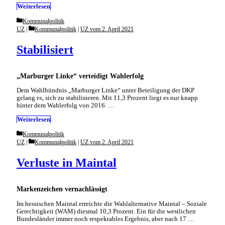
Weiterlesen
Categories
Kommunalpolitik
Categories
UZ
Kommunalpolitik
|
UZ vom 2. April 2021
Stabilisiert
„Marburger Linke“ verteidigt Wahlerfolg
Dem Wahlbündnis „Marburger Linke“ unter Beteiligung der DKP
gelang es, sich zu stabilisieren. Mit 11,3 Prozent liegt es nur knapp
hinter dem Wahlerfolg von 2016. …
Weiterlesen
Categories
Kommunalpolitik
Categories
UZ
Kommunalpolitik
|
UZ vom 2. April 2021
Verluste in Maintal
Markenzeichen vernachlässigt
Im hessischen Maintal erreichte die Wahlalternative Maintal – Soziale
Gerechtigkeit (WAM) diesmal 10,3 Prozent. Ein für die westlichen
Bundesländer immer noch respektables Ergebnis, aber nach 17 …