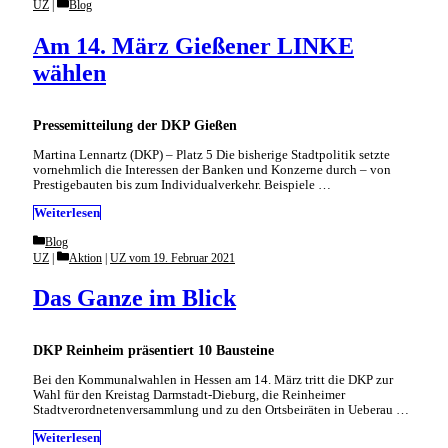
Categories
UZ
Blog
Am 14. März Gießener LINKE
wählen
Pressemitteilung der DKP Gießen
Martina Lennartz (DKP) – Platz 5 Die bisherige Stadtpolitik setzte
vornehmlich die Interessen der Banken und Konzerne durch – von
Prestige­bauten bis zum Individual­verkehr. Beispiele …
Weiterlesen
Categories
Blog
Categories
UZ
Aktion
|
UZ vom 19. Februar 2021
Das Ganze im Blick
DKP Reinheim präsentiert 10 Bausteine
Bei den Kommunalwahlen in Hessen am 14. März tritt die DKP zur
Wahl für den Kreistag Darmstadt-Dieburg, die Reinheimer
Stadtverordnetenversammlung und zu den Ortsbeiräten in Ueberau …
Weiterlesen