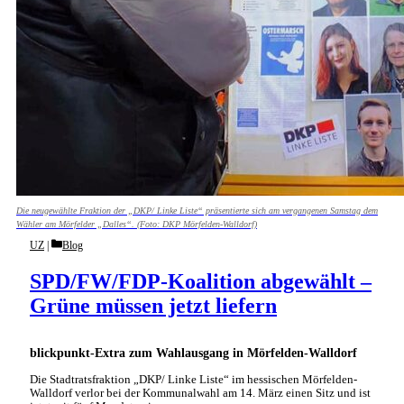
Die neugewählte Fraktion der „DKP/ Linke Liste“ präsentierte sich am vergangenen Samstag dem
Wähler am Mörfelder „Dalles“. (Foto: DKP Mörfelden-Walldorf)
Categories
UZ
Blog
SPD/FW/FDP-Koalition abgewählt –
Grüne müssen jetzt liefern
blickpunkt-Extra zum Wahlausgang in Mörfelden-Walldorf
Die Stadtratsfraktion „DKP/ Linke Liste“ im hessischen Mörfelden-
Walldorf verlor bei der Kommunalwahl am 14. März einen Sitz und ist