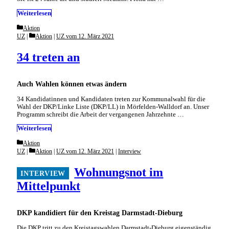
Weiterlesen
Categories
Aktion
Categories
UZ
Aktion
|
UZ vom 12. März 2021
34 treten an
Auch Wahlen können etwas ändern
34 Kandidatinnen und Kandidaten treten zur Kommunalwahl für die
Wahl der DKP/Linke Liste (DKP/LL) in Mörfelden-Walldorf an. Unser
Programm schreibt die Arbeit der vergangenen Jahrzehnte …
Weiterlesen
Categories
Aktion
Categories
UZ
Aktion
|
UZ vom 12. März 2021
|
Interview
Wohnungsnot im
Mittelpunkt
DKP kandidiert für den Kreistag Darmstadt-Dieburg
Die DKP tritt zu den Kreistagswahlen Darmstadt-Dieburg eigenständig