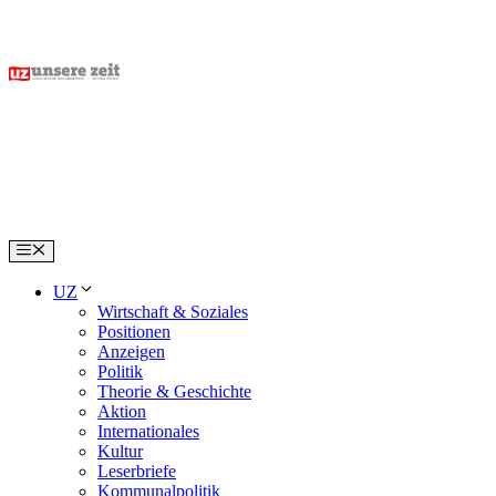
Skip
to
content
Menu
UZ
Wirtschaft & Soziales
Positionen
Anzeigen
Politik
Theorie & Geschichte
Aktion
Internationales
Kultur
Leserbriefe
Kommunalpolitik