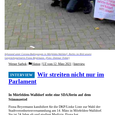
Infostand unter Corona-Bedingungen in Mörfelden-Walldorf. Rechts im Bild unsere
Gesprächspartnerin Fiona Beyermann. (Foto: Dietmar Treber)
Categories
Werner Sarbok
Aktion
|
UZ vom 12. März 2021
|
Interview
Wir streiten nicht nur im
Parlament
In Mörfelden-Walldorf steht eine SDAJlerin auf dem
Stimmzettel
Fiona Beyermann kandidiert für die DKP/Linke Liste zur Wahl der
Stadtverordnetenversammlung am 14. März in Mörfelden-Walldorf.
Sie ist 24 Jahre alt und studiert Medizin. Fiona hat …