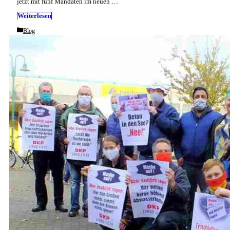
jetzt mit fünf Mandaten im neuen …
Weiterlesen
Categories
Blog