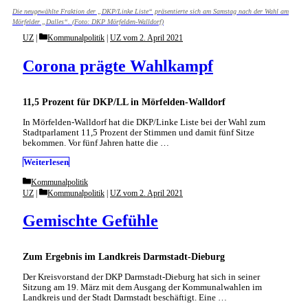
Die neugewählte Fraktion der „DKP/Linke Liste“ präsentierte sich am Samstag nach der Wahl am
Mörfelder „Dalles“. (Foto: DKP Mörfelden-Walldorf)
Categories
UZ
Kommunalpolitik
|
UZ vom 2. April 2021
Corona prägte Wahlkampf
11,5 Prozent für DKP/LL in Mörfelden-Walldorf
In Mörfelden-Walldorf hat die DKP/Linke Liste bei der Wahl zum
Stadtparlament 11,5 Prozent der Stimmen und damit fünf Sitze
bekommen. Vor fünf Jahren hatte die …
Weiterlesen
Categories
Kommunalpolitik
Categories
UZ
Kommunalpolitik
|
UZ vom 2. April 2021
Gemischte Gefühle
Zum Ergebnis im Landkreis Darmstadt-Dieburg
Der Kreisvorstand der DKP Darmstadt-Dieburg hat sich in seiner
Sitzung am 19. März mit dem Ausgang der Kommunalwahlen im
Landkreis und der Stadt Darmstadt beschäftigt. Eine …