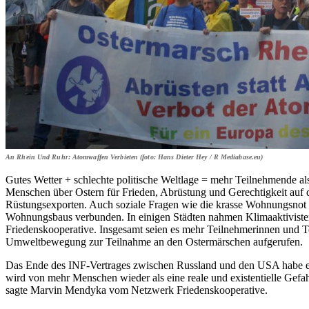
An Rhein Und Ruhr: Atomwaffen Verbieten (foto: Hans Dieter Hey / R Mediabase.eu)
Gutes Wetter + schlechte politische Weltlage = mehr Teilnehmende al
Menschen über Ostern für Frieden, Abrüstung und Gerechtigkeit auf 
Rüstungsexporten. Auch soziale Fragen wie die krasse Wohnungsnot 
Wohnungsbaus verbunden. In einigen Städten nahmen Klimaaktivisten
Friedenskooperative. Insgesamt seien es mehr Teilnehmerinnen und T
Umweltbewegung zur Teilnahme an den Ostermärschen aufgerufen.
Das Ende des INF-Vertrages zwischen Russland und den USA habe ebe
wird von mehr Menschen wieder als eine reale und existentielle Gef
sagte Marvin Mendyka vom Netzwerk Friedenskooperative.