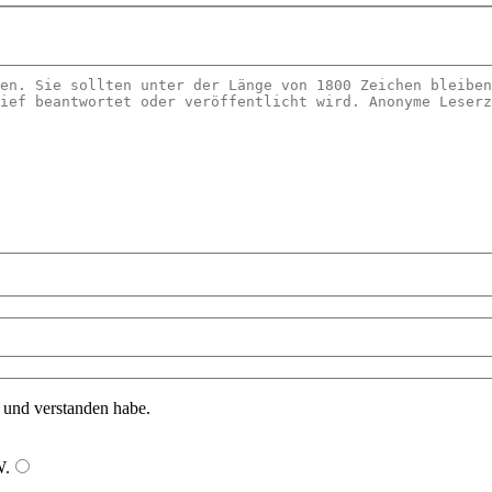
n und verstanden habe.
W
.