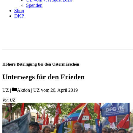
Spenden
Shop
DKP
Höhere Beteiligung bei den Ostermärschen
Unterwegs für den Frieden
Categories
UZ
Aktion
|
UZ vom 26. April 2019
Von UZ