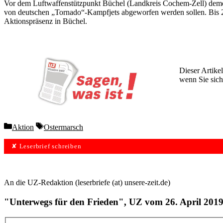
Vor dem Luftwaffenstützpunkt Büchel (Landkreis Cochem-Zell) demon
von deutschen „Tornado“-Kampfjets abgeworfen werden sollen. Bis 20
Aktionspräsenz in Büchel.
Dieser Artikel
wenn Sie sich
Wochen lang 
Categories
Tags
Aktion
Ostermarsch
✘ Leserbrief schreiben
An die UZ-Redaktion (leserbriefe (at) unsere-zeit.de)
"Unterwegs für den Frieden", UZ vom 26. April 201