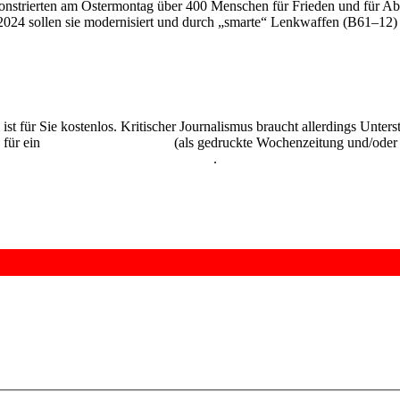
strierten am Ostermontag über 400 Menschen für Frieden und für Abrü
24 sollen sie modernisiert und durch „smarte“ Lenkwaffen (B61–12) e
 ist für Sie kostenlos. Kritischer Journalismus braucht allerdings Unte
 für ein
Abonnement der UZ
(als gedruckte Wochenzeitung und/oder i
kostenlos und unverbindlich testen
.
9