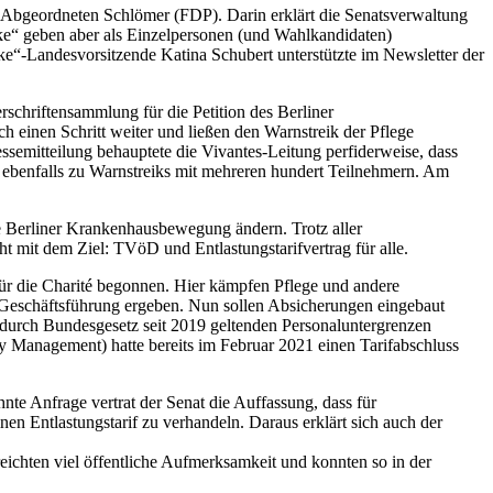
des Abgeordneten Schlömer (FDP). Darin erklärt die Senatsverwaltung
inke“ geben aber als Einzelpersonen (und Wahlkandidaten)
e“-Landesvorsitzende Katina Schubert unterstützte im Newsletter der
schriftensammlung für die Petition des Berliner
h einen Schritt weiter und ließen den Warnstreik der Pflege
essemitteilung behauptete die Vivantes-Leitung perfiderweise, dass
s ebenfalls zu Warnstreiks mit mehreren hundert Teilnehmern. Am
ie Berliner Krankenhausbewegung ändern. Trotz aller
t mit dem Ziel: TVöD und Entlastungstarifvertrag für alle.
 für die Charité begonnen. Hier kämpfen Pflege und andere
r Geschäftsführung ergeben. Nun sollen Absicherungen eingebaut
n durch Bundesgesetz seit 2019 geltenden Personaluntergrenzen
y Management) hatte bereits im Februar 2021 einen Tarifabschluss
nte Anfrage vertrat der Senat die Auffassung, dass für
n Entlastungstarif zu verhandeln. Daraus erklärt sich auch der
reichten viel öffentliche Aufmerksamkeit und konnten so in der