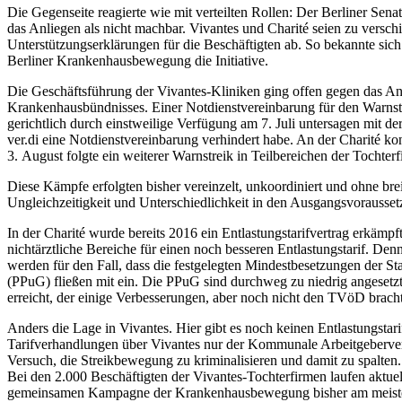
Die Gegenseite reagierte wie mit verteilten Rollen: Der Berliner Sen
das Anliegen als nicht machbar. Vivantes und Charité seien zu versch
Unterstützungserklärungen für die Beschäftigten ab. So bekannte si
Berliner Krankenhausbewegung die Initiative.
Die Geschäftsführung der Vivantes-Kliniken ging offen gegen das Anl
Krankenhausbündnisses. Einer Notdienstvereinbarung für den Warnstrei
gerichtlich durch einstweilige Verfügung am 7. Juli untersagen mit de
ver.di eine Notdienstvereinbarung verhindert habe. An der Charité k
3. August folgte ein weiterer Warnstreik in Teilbereichen der Tochter
Diese Kämpfe erfolgten bisher vereinzelt, unkoordiniert und ohne br
Ungleichzeitigkeit und Unterschiedlichkeit in den Ausgangsvorausset
In der Charité wurde bereits 2016 ein Entlastungstarifvertrag erkäm
nichtärztliche Bereiche für einen noch besseren Entlastungstarif. D
werden für den Fall, dass die festgelegten Mindestbesetzungen der S
(PPuG) fließen mit ein. Die PPuG sind durchweg zu niedrig angesetzt
erreicht, der einige Verbesserungen, aber noch nicht den TVöD brach
Anders die Lage in Vivantes. Hier gibt es noch keinen Entlastungstari
Tarifverhandlungen über Vivantes nur der Kommunale Arbeitgeberverba
Versuch, die Streikbewegung zu kriminalisieren und damit zu spalten.
Bei den 2.000 Beschäftigten der Vivantes-Tochterfirmen laufen aktuel
gemeinsamen Kampagne der Krankenhausbewegung bisher am meisten