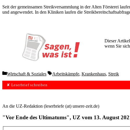
Seit der gemeinsamen Streikversammlung in der Alten Försterei laufe
und angewendet. In den Kliniken laufen die Streikbereitschaftsabfra
Dieser Artikel
wenn Sie sich
Wochen lang 
Categories
Tags
Wirtschaft & Soziales
Arbeitskämpfe
,
Krankenhaus
,
Streik
✘ Leserbrief schreiben
An die UZ-Redaktion (leserbriefe (at) unsere-zeit.de)
"Vor Ende des Ultimatums", UZ vom 13. August 202