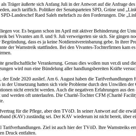
at als Träger äußerte sich Anfang Juli in der Antwort auf die Anfrage 
ieden, auch tariflich. Politiker der Senatsparteien SPD, Grüne und „L
ch SPD-Landeschef Raed Saleh mehrfach zu den Forderungen. Die „Link
iegen vor. Es begann schon im April mit aktiver Behinderung der Unter
k bei Vivantes am 8. und 9. Juli verweigerten sie sich. Sie gingen noc
r Begründung, dass es ja keine Notdienstvereinbarung gebe. In ihrer Pr
onnte der Warnstreik stattfinden. Bei den Vivantes-Tochterfirmen kam e
firmen.
eite gesellschaftliche Verankerung. Genau dies wollen nun ver.di und d
zungen wird nun eine Bündelung aller handlungsbereiten Kräfte versuch
pft, der Ende 2020 auslief. Am 6. August haben die Tarifverhandlungen
enn in der Umsetzung hatten sich viele Probleme durch den Unwillen de
tationen nicht erreicht werden. Auch die negativen Erfahrungen aus de
 und werden oft unterlaufen. Die Charité-Tochter CFM (Charité Facilit
te.
fvertrag für die Pflege, aber den TVöD. In seiner Antwort auf die erwäh
nd (KAV) zuständig sei. Der KAV wiederum ist nicht bereit, über eine
l Tarifverhandlungen. Ziel ist auch hier der TVöD. Ihre Warnstreiks er
 Druck entfalten.