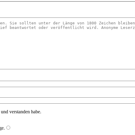
n und verstanden habe.
ge
.