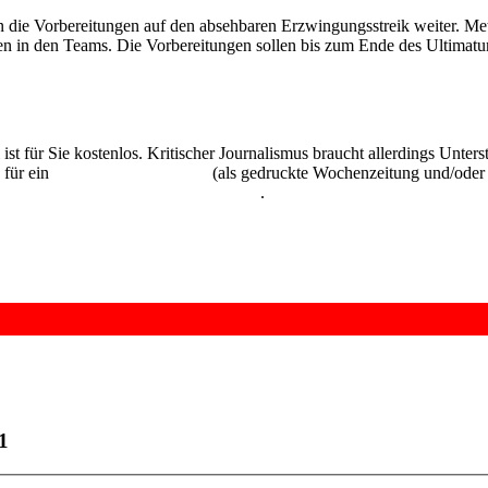
n die Vorbereitungen auf den absehbaren Erzwingungsstreik weiter. Me
gen in den Teams. Die Vorbereitungen sollen bis zum Ende des Ultimatu
 ist für Sie kostenlos. Kritischer Journalismus braucht allerdings Unte
 für ein
Abonnement der UZ
(als gedruckte Wochenzeitung und/oder i
kostenlos und unverbindlich testen
.
1