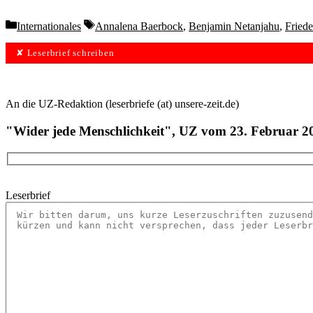
Categories
Tags
Internationales
Annalena Baerbock
,
Benjamin Netanjahu
,
Fried
✘ Leserbrief schreiben
An die UZ-Redaktion (leserbriefe (at) unsere-zeit.de)
"Wider jede Menschlichkeit", UZ vom 23. Februar 2
Leserbrief