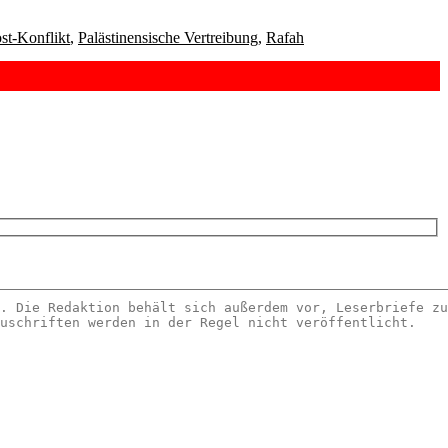
st-Konflikt
,
Palästinensische Vertreibung
,
Rafah