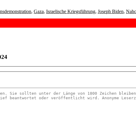
ensdemonstration
,
Gaza
,
Israelische Kriegsführung
,
Joseph Biden
,
Naho
024