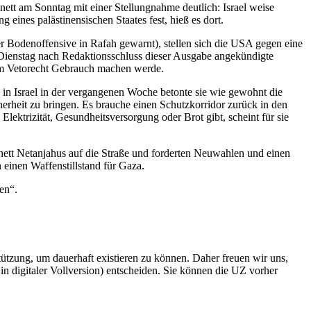
inett am Sonntag mit einer Stellungnahme deutlich: Israel weise
 eines palästinensischen Staates fest, hieß es dort.
 Bodenoffensive in Rafah gewarnt), stellen sich die USA gegen eine
am Dienstag nach Redaktionsschluss dieser Ausgabe angekündigte
em Vetorecht Gebrauch machen werde.
n Israel in der vergangenen Woche betonte sie wie gewohnt die
icherheit zu bringen. Es brauche einen Schutzkorridor zurück in den
lektrizität, Gesundheitsversorgung oder Brot gibt, scheint für sie
inett Netanjahus auf die Straße und forderten Neuwahlen und einen
einen Waffenstillstand für Gaza.
en“.
rstützung, um dauerhaft existieren zu können. Daher freuen wir uns,
n digitaler Vollversion) entscheiden. Sie können die UZ vorher
6