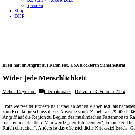
Spenden
Shop
DKP
Israel hält an Angriff auf Rafah fest. USA blockieren Sicherheitsrat
Wider jede Menschlichkeit
Categories
Melina Deymann
Internationales
|
UZ vom 23. Februar 2024
Trotz weltweiter Proteste hält Israel an seinen Plänen fest, als näch
zum Redaktionsschluss dieser Ausgabe von UZ mehr als 29.000 Paläst
Angriff auf die Region zu Beginn des muslimischen Fastenmonats Ram
noch einmal deutlich. Man werde „den Job beenden“, betonte er. Die 
Rafah einrücken“. Anders ist das offensichtliche Kriegsziel Israels, G