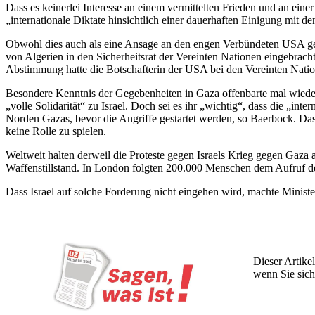
Dass es keinerlei Interesse an einem vermittelten Frieden und an eine
„internationale Diktate hinsichtlich einer dauerhaften Einigung mit d
Obwohl dies auch als eine Ansage an den engen Verbündeten USA gese
von Algerien in den Sicherheitsrat der Vereinten Nationen eingebrach
Abstimmung hatte die Botschafterin der USA bei den Vereinten Nat
Besondere Kenntnis der Gegebenheiten in Gaza offenbarte mal wiede
„volle Solidarität“ zu Israel. Doch sei es ihr „wichtig“, dass die „in
Norden Gazas, bevor die Angriffe gestartet werden, so Baerbock. Dass 
keine Rolle zu spielen.
Weltweit halten derweil die Proteste gegen Israels Krieg gegen Gaza
Waffenstillstand. In London folgten 200.000 Menschen dem Aufruf der
Dass Israel auf solche Forderung nicht eingehen wird, machte Minis
Dieser Artikel
wenn Sie sich
Wochen lang 