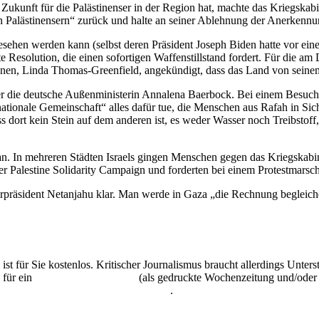
r Zukunft für die Palästinenser in der Region hat, machte das Kriegskab
en Palästinensern“ zurück und halte an seiner Ablehnung der Anerkennung
hen werden kann (selbst deren Präsident Joseph Biden hatte vor einer
te Resolution, die einen sofortigen Waffenstillstand fordert. Für die 
ionen, Linda Thomas-Greenfield, angekündigt, dass das Land von sein
r die deutsche Außenministerin Annalena Baerbock. Bei einem Besuch i
ternationale Gemeinschaft“ alles dafür tue, die Menschen aus Rafah in S
dort kein Stein auf dem anderen ist, es weder Wasser noch Treibstoff, E
 an. In mehreren Städten Israels gingen Menschen gegen das Kriegskab
 Palestine Solidarity Campaign und forderten bei einem Protestmarsch 
terpräsident Netanjahu klar. Man werde in Gaza „die Rechnung begleich
 ist für Sie kostenlos. Kritischer Journalismus braucht allerdings Unte
 für ein
Abonnement der UZ
(als gedruckte Wochenzeitung und/oder i
kostenlos und unverbindlich testen
.