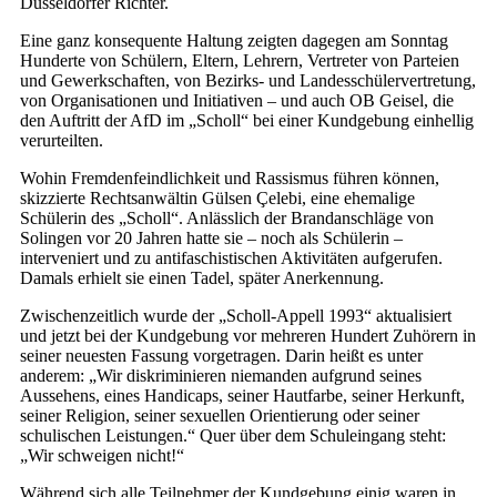
Düsseldorfer Richter.
Eine ganz konsequente Haltung zeigten dagegen am Sonntag
Hunderte von Schülern, Eltern, Lehrern, Vertreter von Parteien
und Gewerkschaften, von Bezirks- und Landesschülervertretung,
von Organisationen und Initiativen – und auch OB Geisel, die
den Auftritt der AfD im „Scholl“ bei einer Kundgebung einhellig
verurteilten.
Wohin Fremdenfeindlichkeit und Rassismus führen können,
skizzierte Rechtsanwältin Gülsen Çelebi, eine ehemalige
Schülerin des „Scholl“. Anlässlich der Brandanschläge von
Solingen vor 20 Jahren hatte sie – noch als Schülerin –
interveniert und zu antifaschistischen Aktivitäten aufgerufen.
Damals erhielt sie einen Tadel, später Anerkennung.
Zwischenzeitlich wurde der „Scholl-Appell 1993“ aktualisiert
und jetzt bei der Kundgebung vor mehreren Hundert Zuhörern in
seiner neuesten Fassung vorgetragen. Darin heißt es unter
anderem: „Wir diskriminieren niemanden aufgrund seines
Aussehens, eines Handicaps, seiner Hautfarbe, seiner Herkunft,
seiner Religion, seiner sexuellen Orientierung oder seiner
schulischen Leistungen.“ Quer über dem Schuleingang steht:
„Wir schweigen nicht!“
Während sich alle Teilnehmer der Kundgebung einig waren in