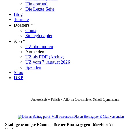
Hintergrund
Die Letzte Seite
Blog
Termine
Dossiers
China
Strategiepapier
Abo
UZ abonnieren
Anmelden
UZ als PDF (Archiv)
UZ vom 7. August 2026
Spenden
Shop
DKP
Unsere Zeit
»
Politik
»
AfD im Geschwister-Scholl-Gymnasium
Diesen Beitrag per E-Mail versenden
Stadt genehmigte Räume – Breiter Protest gegen Düsseldorfer