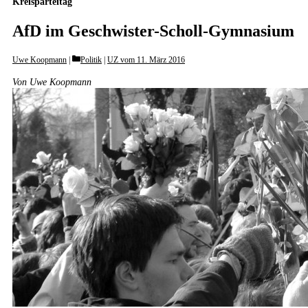
Kreisparteitag
AfD im Geschwister-Scholl-Gymnasium
Categories
Uwe Koopmann
Politik
|
UZ vom 11. März 2016
Von Uwe Koopmann