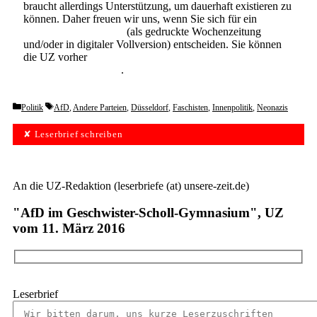
braucht allerdings Unterstützung, um dauerhaft existieren zu
können. Daher freuen wir uns, wenn Sie sich für ein
Abonnement der UZ
(als gedruckte Wochenzeitung
und/oder in digitaler Vollversion) entscheiden. Sie können
die UZ vorher
6 Wochen lang kostenlos und
unverbindlich testen
.
Categories
Tags
Politik
AfD
,
Andere Parteien
,
Düsseldorf
,
Faschisten
,
Innenpolitik
,
Neonazis
✘ Leserbrief schreiben
An die UZ-Redaktion (leserbriefe (at) unsere-zeit.de)
"AfD im Geschwister-Scholl-Gymnasium", UZ
vom 11. März 2016
Leserbrief