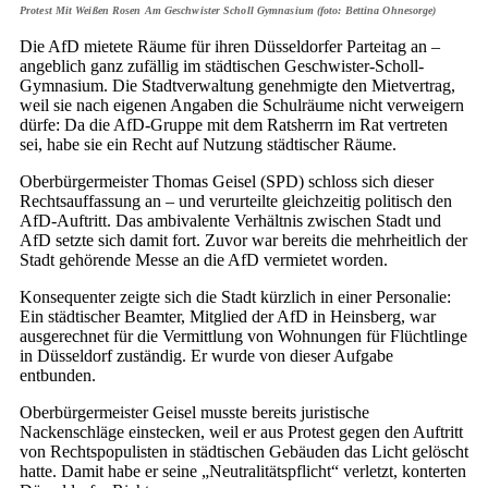
Protest Mit Weißen Rosen Am Geschwister Scholl Gymnasium (foto: Bettina Ohnesorge)
Die AfD mietete Räume für ihren Düsseldorfer Parteitag an –
angeblich ganz zufällig im städtischen Geschwister-Scholl-
Gymnasium. Die Stadtverwaltung genehmigte den Mietvertrag,
weil sie nach eigenen Angaben die Schulräume nicht verweigern
dürfe: Da die AfD-Gruppe mit dem Ratsherrn im Rat vertreten
sei, habe sie ein Recht auf Nutzung städtischer Räume.
Oberbürgermeister Thomas Geisel (SPD) schloss sich dieser
Rechtsauffassung an – und verurteilte gleichzeitig politisch den
AfD-Auftritt. Das ambivalente Verhältnis zwischen Stadt und
AfD setzte sich damit fort. Zuvor war bereits die mehrheitlich der
Stadt gehörende Messe an die AfD vermietet worden.
Konsequenter zeigte sich die Stadt kürzlich in einer Personalie:
Ein städtischer Beamter, Mitglied der AfD in Heinsberg, war
ausgerechnet für die Vermittlung von Wohnungen für Flüchtlinge
in Düsseldorf zuständig. Er wurde von dieser Aufgabe
entbunden.
Oberbürgermeister Geisel musste bereits juristische
Nackenschläge einstecken, weil er aus Protest gegen den Auftritt
von Rechtspopulisten in städtischen Gebäuden das Licht gelöscht
hatte. Damit habe er seine „Neutralitätspflicht“ verletzt, konterten