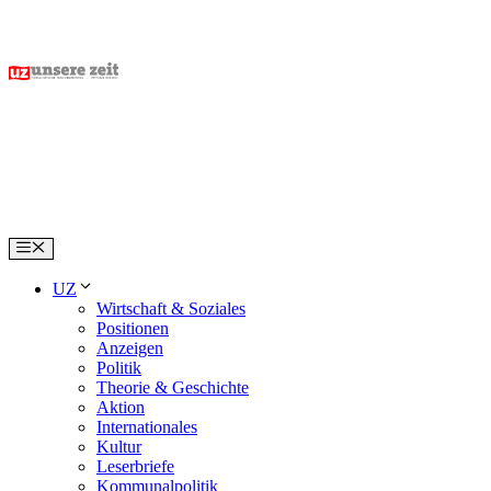
Skip
to
content
Menu
UZ
Wirtschaft & Soziales
Positionen
Anzeigen
Politik
Theorie & Geschichte
Aktion
Internationales
Kultur
Leserbriefe
Kommunalpolitik