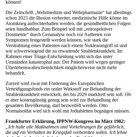
können!
Die Zeitschrift „Wehrmedizin und Wehrpharmazie“ hat allerdings
schon 2023 die Illusion verbreitet, medizinische Hilfe könne im
Atomkrieg aufrechterhalten werden, die gesundheitlichen Folgen
seien handhabbar. Zum Beispiel soll mit „retrospektiver
Dosimetrie“ durch Genanalyse noch vor Auftreten von
Symptomen festgestellt werden können, wie stark die
Verstrahlung eines Patienten nach einem Nuklearangriff ist und
wie schwerwiegend die zu erwartende Strahlenkrankheit. Im
Rahmen einer Triage-Entscheidung wirkt sich das unter
Umständen katastrophal aus: Der Patient wird wegen geringer
Überlebenswahrscheinlichkeit möglicherweise nicht mehr
behandelt.
Zurzeit wird zwar mit Förderung des Europäischen
Verteidigungsfonds ein oraler Wirkstoff zur Behandlung der
Strahlenkrankheit entwickelt, der bis 2029 marktreif sein soll. Ob
er aber kostengünstig genug sein wird zur Behandlung der
gesamten Bevölkerung, darf bezweifelt werden. Otto
Normalsoldat wird sich wohl mit Jodtabletten begnügen müssen.
Frankfurter Erklärung, IPPNW-Kongress im März 1982:
„Ich halte alle Maßnahmen und Vorkehrungen für gefährlich,
die auf ein Verhalten im Kriegsfall vorbereiten sollen. Ich lehne