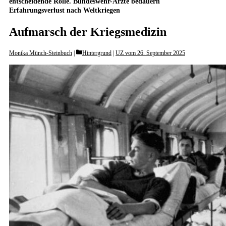
entscheidende Rolle. Bundeswehr-Ärzte bedauern
Erfahrungsverlust nach Weltkriegen
Aufmarsch der Kriegsmedizin
Categories
Monika Münch-Steinbuch
Hintergrund
|
UZ vom 26. September 2025