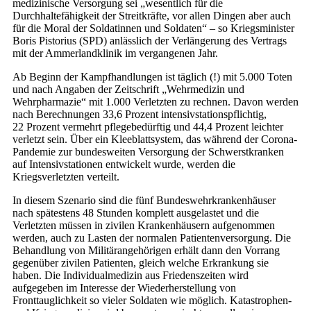
medizinische Versorgung sei „wesentlich für die
Durchhaltefähigkeit der Streitkräfte, vor allen Dingen aber auch
für die Moral der Soldatinnen und Soldaten“ – so Kriegsminister
Boris Pistorius (SPD) anlässlich der Verlängerung des Vertrags
mit der Ammerlandklinik im vergangenen Jahr.
Ab Beginn der Kampfhandlungen ist täglich (!) mit 5.000 Toten
und nach Angaben der Zeitschrift „Wehrmedizin und
Wehrpharmazie“ mit 1.000 Verletzten zu rechnen. Davon werden
nach Berechnungen 33,6 Prozent intensivstationspflichtig,
22 Prozent vermehrt pflegebedürftig und 44,4 Prozent leichter
verletzt sein. Über ein Kleeblattsystem, das während der Corona-
Pandemie zur bundesweiten Versorgung der Schwerstkranken
auf Intensivstationen entwickelt wurde, werden die
Kriegsverletzten verteilt.
In diesem Szenario sind die fünf Bundeswehrkrankenhäuser
nach spätestens 48 Stunden komplett ausgelastet und die
Verletzten müssen in zivilen Krankenhäusern aufgenommen
werden, auch zu Lasten der normalen Patientenversorgung. Die
Behandlung von Militärangehörigen erhält dann den Vorrang
gegenüber zivilen Patienten, gleich welche Erkrankung sie
haben. Die Individualmedizin aus Friedenszeiten wird
aufgegeben im Inte­resse der Wiederherstellung von
Fronttauglichkeit so vieler Soldaten wie möglich. Katastrophen-