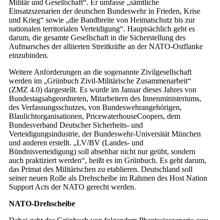
Militär und Gesellschaft“. Er umfasse „sämtliche
Einsatzszenarien der deutschen Bundeswehr in Frieden, Krise
und Krieg“ sowie „die Bandbreite von Heimatschutz bis zur
nationalen territorialen Verteidigung“. Hauptsächlich geht es
darum, die gesamte Gesellschaft in die Sicherstellung des
Aufmarsches der alliierten Streitkräfte an der NATO-Ostflanke
einzubinden.
Weitere Anforderungen an die sogenannte Zivilgesellschaft
werden im „Grünbuch Zivil-Militärische Zusammenarbeit“
(ZMZ 4.0) dargestellt. Es wurde im Januar dieses Jahres von
Bundestagsabgeordneten, Mitarbeitern des Innenministeriums,
des Verfassungsschutzes, von Bundeswehrangehörigen,
Blaulichtorganisationen, PricewaterhouseCoopers, dem
Bundesverband Deutscher Sicherheits- und
Verteidigungsindustrie, der Bundeswehr-Universität München
und anderen erstellt. „LV/BV (Landes- und
Bündnisverteidigung) soll absehbar nicht nur geübt, sondern
auch praktiziert werden“, heißt es im Grünbuch. Es geht darum,
das Primat des Militärischen zu etablieren. Deutschland soll
seiner neuen Rolle als Drehscheibe im Rahmen des Host Nation
Support Acts der NATO gerecht werden.
NATO-Drehscheibe