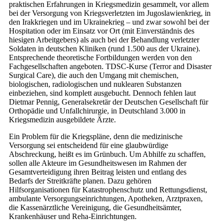
praktischen Erfahrungen in Kriegsmedizin gesammelt, vor allem
bei der Versorgung von Kriegsverletzten im Jugoslawienkrieg, in
den Irakkriegen und im Ukrainekrieg – und zwar sowohl bei der
Hospitation oder im Einsatz vor Ort (mit Einverständnis des
hiesigen Arbeitgebers) als auch bei der Behandlung verletzter
Soldaten in deutschen Kliniken (rund 1.500 aus der Ukraine).
Entsprechende theoretische Fortbildungen werden von den
Fachgesellschaften angeboten. TDSC-Kurse (Terror and Disaster
Surgical Care), die auch den Umgang mit chemischen,
biologischen, radiologischen und nuklearen Substanzen
einbeziehen, sind komplett ausgebucht. Dennoch fehlen laut
Dietmar Pennig, Generalsekretär der Deutschen Gesellschaft für
Orthopädie und Unfallchirurgie, in Deutschland 3.000 in
Kriegsmedizin ausgebildete Ärzte.
Ein Problem für die Kriegspläne, denn die medizinische
Versorgung sei entscheidend für eine glaubwürdige
Abschreckung, heißt es im Grünbuch. Um Abhilfe zu schaffen,
sollen alle Akteure im Gesundheitswesen im Rahmen der
Gesamtverteidigung ihren Beitrag leisten und entlang des
Bedarfs der Streitkräfte planen. Dazu gehören
Hilfsorganisationen für Katastrophenschutz und Rettungsdienst,
ambulante Versorgungseinrichtungen, Apotheken, Arztpraxen,
die Kassenärztliche Vereinigung, die Gesundheitsämter,
Krankenhäuser und Reha-Einrichtungen.