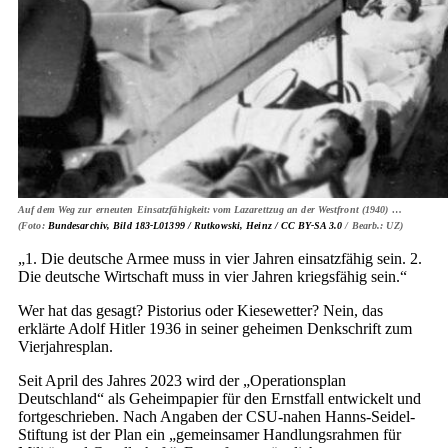
Auf dem Weg zur erneuten Einsatzfähigkeit: vom Lazarettzug an der Westfront (1940) …
(Foto:
Bundesarchiv, Bild 183-L01399 / Rutkowski, Heinz /
CC BY-SA 3.0
/ Bearb.: UZ)
„1. Die deutsche Armee muss in vier Jahren einsatzfähig sein. 2.
Die deutsche Wirtschaft muss in vier Jahren kriegsfähig sein.“
Wer hat das gesagt? Pistorius oder Kiesewetter? Nein, das
erklärte Adolf Hitler 1936 in seiner geheimen Denkschrift zum
Vierjahresplan.
Seit April des Jahres 2023 wird der „Operationsplan
Deutschland“ als Geheimpapier für den Ernstfall entwickelt und
fortgeschrieben. Nach Angaben der CSU-nahen Hanns-Seidel-
Stiftung ist der Plan ein „gemeinsamer Handlungsrahmen für