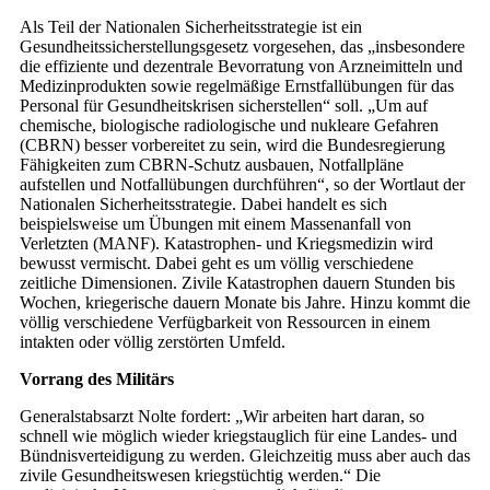
Als Teil der Nationalen Sicherheitsstrategie ist ein
Gesundheitssicherstellungsgesetz vorgesehen, das „insbesondere
die effiziente und dezentrale Bevorratung von Arzneimitteln und
Medizinprodukten sowie regelmäßige Ernstfallübungen für das
Personal für Gesundheitskrisen sicherstellen“ soll. „Um auf
chemische, biologische radiologische und nukleare Gefahren
(CBRN) besser vorbereitet zu sein, wird die Bundesregierung
Fähigkeiten zum CBRN-Schutz ausbauen, Notfallpläne
aufstellen und Notfallübungen durchführen“, so der Wortlaut der
Nationalen Sicherheitsstrategie. Dabei handelt es sich
beispielsweise um Übungen mit einem Massenanfall von
Verletzten (MANF). Katastrophen- und Kriegsmedizin wird
bewusst vermischt. Dabei geht es um völlig verschiedene
zeitliche Dimensionen. Zivile Katastrophen dauern Stunden bis
Wochen, kriegerische dauern Monate bis Jahre. Hinzu kommt die
völlig verschiedene Verfügbarkeit von Ressourcen in einem
intakten oder völlig zerstörten Umfeld.
Vorrang des Militärs
Generalstabsarzt Nolte fordert: „Wir arbeiten hart daran, so
schnell wie möglich wieder kriegstauglich für eine Landes- und
Bündnisverteidigung zu werden. Gleichzeitig muss aber auch das
zivile Gesundheitswesen kriegstüchtig werden.“ Die