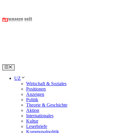
Skip
to
content
Menu
UZ
Wirtschaft & Soziales
Positionen
Anzeigen
Politik
Theorie & Geschichte
Aktion
Internationales
Kultur
Leserbriefe
Kommunalpolitik