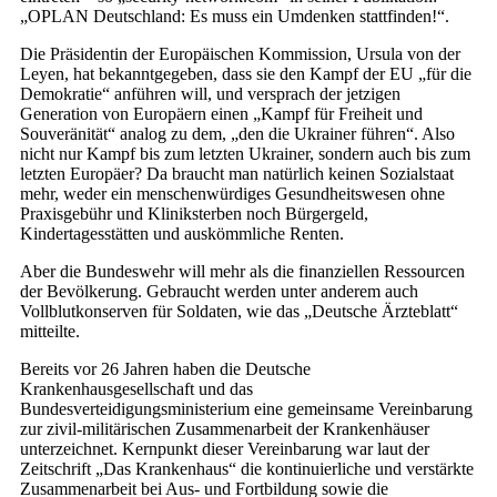
„OPLAN Deutschland: Es muss ein Umdenken stattfinden!“.
Die Präsidentin der Europäischen Kommission, Ursula von der
Leyen, hat bekanntgegeben, dass sie den Kampf der EU „für die
Demokratie“ anführen will, und versprach der jetzigen
Generation von Europäern einen „Kampf für Freiheit und
Souveränität“ analog zu dem, „den die Ukrainer führen“. Also
nicht nur Kampf bis zum letzten Ukrainer, sondern auch bis zum
letzten Europäer? Da braucht man natürlich keinen Sozialstaat
mehr, weder ein menschenwürdiges Gesundheitswesen ohne
Praxisgebühr und Kliniksterben noch Bürgergeld,
Kindertagesstätten und auskömmliche Renten.
Aber die Bundeswehr will mehr als die finanziellen Ressourcen
der Bevölkerung. Gebraucht werden unter anderem auch
Vollblutkonserven für Soldaten, wie das „Deutsche Ärzteblatt“
mitteilte.
Bereits vor 26 Jahren haben die Deutsche
Krankenhausgesellschaft und das
Bundesverteidigungsministerium eine gemeinsame Vereinbarung
zur zivil-militärischen Zusammenarbeit der Krankenhäuser
unterzeichnet. Kernpunkt dieser Vereinbarung war laut der
Zeitschrift „Das Krankenhaus“ die kontinuierliche und verstärkte
Zusammenarbeit bei Aus- und Fortbildung sowie die