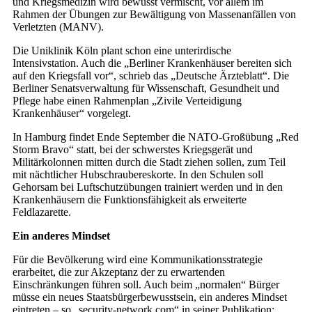
und Kriegsmedizin wird bewusst vermischt, vor allem im
Rahmen der Übungen zur Bewältigung von Massenanfällen von
Verletzten (MANV).
Die Uniklinik Köln plant schon eine unterirdische
Intensivstation. Auch die „Berliner Krankenhäuser bereiten sich
auf den Kriegsfall vor“, schrieb das „Deutsche Ärzteblatt“. Die
Berliner Senatsverwaltung für Wissenschaft, Gesundheit und
Pflege habe einen Rahmenplan „Zivile Verteidigung
Krankenhäuser“ vorgelegt.
In Hamburg findet Ende September die NATO-Großübung „Red
Storm Bravo“ statt, bei der schwerstes Kriegsgerät und
Militärkolonnen mitten durch die Stadt ziehen sollen, zum Teil
mit nächtlicher Hubschraubereskorte. In den Schulen soll
Gehorsam bei Luftschutzübungen trainiert werden und in den
Krankenhäusern die Funktionsfähigkeit als erweiterte
Feldlazarette.
Ein anderes Mindset
Für die Bevölkerung wird eine Kommunikationsstrategie
erarbeitet, die zur Akzeptanz der zu erwartenden
Einschränkungen führen soll. Auch beim „normalen“ Bürger
müsse ein neues Staatsbürgerbewusstsein, ein anderes Mindset
eintreten – so „security-network.com“ in seiner Publikation: