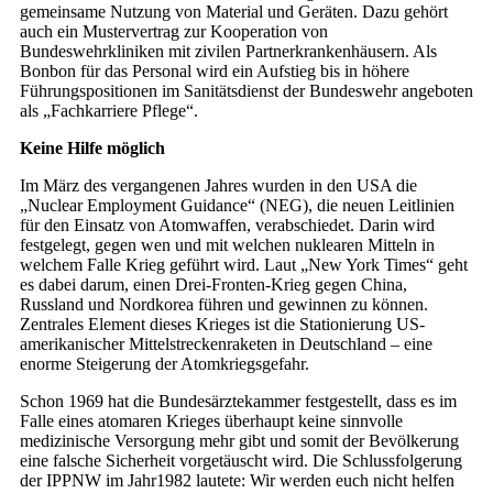
gemeinsame Nutzung von Material und Geräten. Dazu gehört
auch ein Mustervertrag zur Kooperation von
Bundeswehrkliniken mit zivilen Partnerkrankenhäusern. Als
Bonbon für das Personal wird ein Aufstieg bis in höhere
Führungspositionen im Sanitätsdienst der Bundeswehr angeboten
als „Fachkarriere Pflege“.
Keine Hilfe möglich
Im März des vergangenen Jahres wurden in den USA die
„Nuclear Employment Guidance“ (NEG), die neuen Leitlinien
für den Einsatz von Atomwaffen, verabschiedet. Darin wird
festgelegt, gegen wen und mit welchen nuklearen Mitteln in
welchem Falle Krieg geführt wird. Laut „New York Times“ geht
es dabei darum, einen Drei-Fronten-Krieg gegen China,
Russland und Nordkorea führen und gewinnen zu können.
Zentrales Element dieses Krieges ist die Stationierung US-
amerikanischer Mittelstreckenraketen in Deutschland – eine
enorme Steigerung der Atomkriegsgefahr.
Schon 1969 hat die Bundesärztekammer festgestellt, dass es im
Falle eines atomaren Krieges überhaupt keine sinnvolle
medizinische Versorgung mehr gibt und somit der Bevölkerung
eine falsche Sicherheit vorgetäuscht wird. Die Schlussfolgerung
der IPPNW im Jahr1982 lautete: Wir werden euch nicht helfen