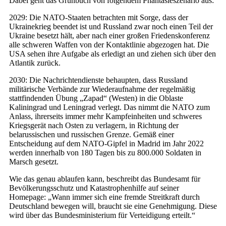
Dabei geht das Grünbuch von folgendem Phantasieszenario aus:
2029: Die NATO-Staaten betrachten mit Sorge, dass der
Ukrainekrieg beendet ist und Russland zwar noch einen Teil der
Ukraine besetzt hält, aber nach einer großen Friedenskonferenz
alle schweren Waffen von der Kontaktlinie abgezogen hat. Die
USA sehen ihre Aufgabe als erledigt an und ziehen sich über den
Atlantik zurück.
2030: Die Nachrichtendienste behaupten, dass Russland
militärische Verbände zur Wiederaufnahme der regelmäßig
stattfindenden Übung „Zapad“ (Westen) in die Oblaste
Kaliningrad und Leningrad verlegt. Das nimmt die NATO zum
Anlass, ihrerseits immer mehr Kampfeinheiten und schweres
Kriegsgerät nach Osten zu verlagern, in Richtung der
belarussischen und russischen Grenze. Gemäß einer
Entscheidung auf dem NATO-Gipfel in Madrid im Jahr 2022
werden innerhalb von 180 Tagen bis zu 800.000 Soldaten in
Marsch gesetzt.
Wie das genau ablaufen kann, beschreibt das Bundesamt für
Bevölkerungsschutz und Katastrophenhilfe auf seiner
Homepage: „Wann immer sich eine fremde Streitkraft durch
Deutschland bewegen will, braucht sie eine Genehmigung. Diese
wird über das Bundesministerium für Verteidigung erteilt.“