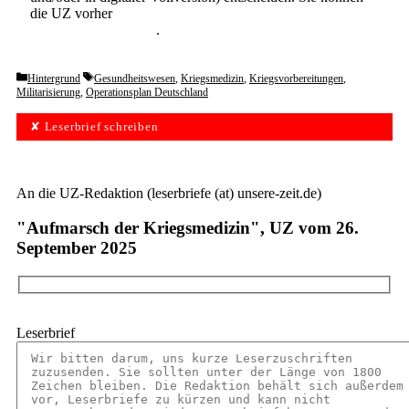
die UZ vorher
6 Wochen lang kostenlos und
unverbindlich testen
.
Categories
Tags
Hintergrund
Gesundheitswesen
,
Kriegsmedizin
,
Kriegsvorbereitungen
,
Militarisierung
,
Operationsplan Deutschland
✘ Leserbrief schreiben
An die UZ-Redaktion (leserbriefe (at) unsere-zeit.de)
"Aufmarsch der Kriegsmedizin", UZ vom 26.
September 2025
Leserbrief