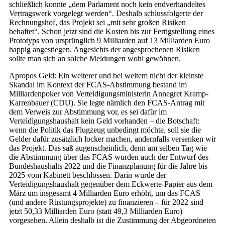
schließlich konnte „dem Parlament noch kein endverhandeltes
Vertragswerk vorgelegt werden“. Deshalb schlussfolgerte der
Rechnungshof, das Projekt sei „mit sehr großen Risiken
behaftet“. Schon jetzt sind die Kosten bis zur Fertigstellung eines
Prototyps von ursprünglich 9 Milliarden auf 13 Milliarden Euro
happig angestiegen. Angesichts der angesprochenen Risiken
sollte man sich an solche Meldungen wohl gewöhnen.
Apropos Geld: Ein weiterer und bei weitem nicht der kleinste
Skandal im Kontext der FCAS-Abstimmung bestand im
Milliardenpoker von Verteidigungsministerin Annegret Kramp-
Karrenbauer (CDU). Sie legte nämlich den FCAS-Antrag mit
dem Verweis zur Abstimmung vor, es sei dafür im
Verteidigungshaushalt kein Geld vorhanden – die Botschaft:
wenn die Politik das Flugzeug unbedingt möchte, soll sie die
Gelder dafür zusätzlich locker machen, andernfalls versenken wir
das Projekt. Das saß augenscheinlich, denn am selben Tag wie
die Abstimmung über das FCAS wurden auch der Entwurf des
Bundeshaushalts 2022 und die Finanzplanung für die Jahre bis
2025 vom Kabinett beschlossen. Darin wurde der
Verteidigungshaushalt gegenüber dem Eckwerte-Papier aus dem
März um insgesamt 4 Milliarden Euro erhöht, um das FCAS
(und andere Rüstungsprojekte) zu finanzieren – für 2022 sind
jetzt 50,33 Milliarden Euro (statt 49,3 Milliarden Euro)
vorgesehen. Allein deshalb ist die Zustimmung der Abgeordneten