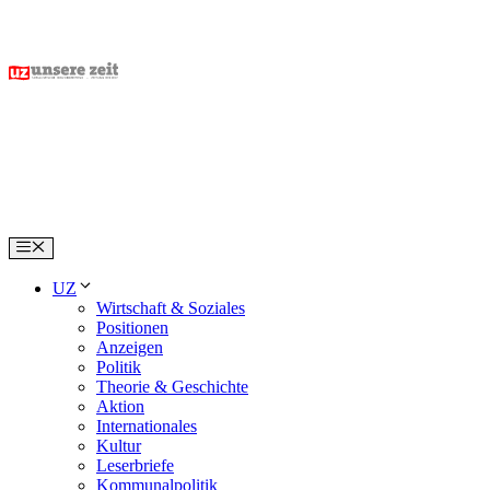
Skip
to
content
Menu
UZ
Wirtschaft & Soziales
Positionen
Anzeigen
Politik
Theorie & Geschichte
Aktion
Internationales
Kultur
Leserbriefe
Kommunalpolitik