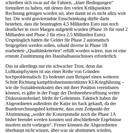
schreiben sich zwar auf die Fahnen, „klare Bedingungen“
formuliert zu haben, mit denen den vielen Kritikpunkten
Rechnung getragen worden sei, aber damit ist es nicht allzu weit
her. Die wohl gravierendste Einschränkung dürfte darin
bestehen, dass die beantragten 4,5 Milliarden Euro nun noch
deutlicher in zwei Margen aufgeteilt wurden (Phase 1b für rund 2
Milliarden und Phase 2 für etwa 2,5 Milliarden Euro).
Ursprünglich hätten die Gelder für Phase 2 automatisch
freigegeben werden sollen, sobald diverse in Phase 1B
erarbeitete „Qualitätskriterien“ erfüllt worden wären, nun ist eine
erneute Zustimmung des Haushaltsausschusses erforderlich.
Das ist allerdings nur ein schwacher Trost, denn das
Luftkampfsystem ist aus einer Reihe von Gründen
hochproblematisch: Es bedeutet zum Beispiel einen weiteren
Schritt Richtung kampfdrohnenunterstützter KI-Kriegführung –
wie die Sozialdemokraten dies mit ihrer Position vereinbaren
können, es gäbe in der Frage der Drohnenbewaffnung weiter
Diskussionsbedarf, bleibt ihr Geheimnis. Faktisch haben die
Abgeordneten außerdem die Katze im Sack gekauft, da der
Bundesrechnungshof kritisierte, dass zum Zeitpunkt der
Abstimmung „weder die Konzeptstudie noch die Phase 1A
bisher beendet werden konnten und abschließende Ergebnisse
insofern nicht vorliegen“. Ferner könnten die Abgeordneten
überhaupt nicht wissen, über was sie abstimmen würden,