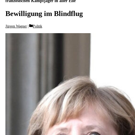
französischen Kampfjäger in aller Eile
Bewilligung im Blindflug
Categories
Jürgen Wagner
Politik