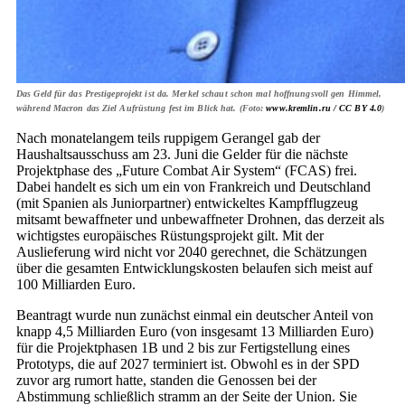
Das Geld für das Prestigeprojekt ist da. Merkel schaut schon mal hoffnungsvoll gen Himmel,
während Macron das Ziel Aufrüstung fest im Blick hat. (Foto:
www.kremlin.ru /
CC BY 4.0
)
Nach monatelangem teils ruppigem Gerangel gab der
Haushaltsausschuss am 23. Juni die Gelder für die nächste
Projektphase des „Future Combat Air System“ (FCAS) frei.
Dabei handelt es sich um ein von Frankreich und Deutschland
(mit Spanien als Juniorpartner) entwickeltes Kampfflugzeug
mitsamt bewaffneter und unbewaffneter Drohnen, das derzeit als
wichtigstes europäisches Rüstungsprojekt gilt. Mit der
Auslieferung wird nicht vor 2040 gerechnet, die Schätzungen
über die gesamten Entwicklungskosten belaufen sich meist auf
100 Milliarden Euro.
Beantragt wurde nun zunächst einmal ein deutscher Anteil von
knapp 4,5 Milliarden Euro (von insgesamt 13 Milliarden Euro)
für die Projektphasen 1B und 2 bis zur Fertigstellung eines
Prototyps, die auf 2027 terminiert ist. Obwohl es in der SPD
zuvor arg rumort hatte, standen die Genossen bei der
Abstimmung schließlich stramm an der Seite der Union. Sie