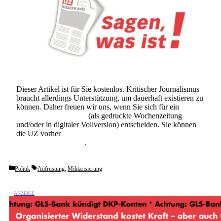
Dieser Artikel ist für Sie kostenlos. Kritischer Journalismus
braucht allerdings Unterstützung, um dauerhaft existieren zu
können. Daher freuen wir uns, wenn Sie sich für ein
Abonnement der UZ
(als gedruckte Wochenzeitung
und/oder in digitaler Vollversion) entscheiden. Sie können
die UZ vorher
6 Wochen lang kostenlos und
unverbindlich testen
.
Categories
Tags
Politik
Aufrüstung
,
Militarisierung