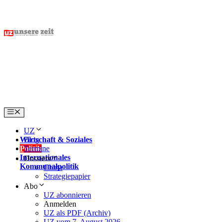
Skip
to
content
Menu
UZ
Wirtschaft & Soziales
Blog
Politik
Termine
Internationales
Dossiers
Kommunalpolitik
China
Strategiepapier
Abo
UZ abonnieren
Anmelden
UZ als PDF (Archiv)
UZ vom 7. August 2026