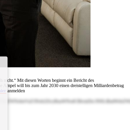
ch nicht.“ Mit diesen Worten beginnt ein Bericht des
Ampel will bis zum Jahr 2030 einen dreistelligen Milliardenbetrag
hier
anmelden
XNyZWNobnVuZ3Nob2ZlcyBuaWNodCBlcmZhc3N0LiBadWdsZWl