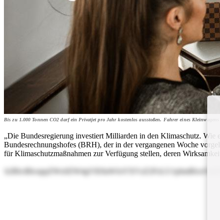
Bis zu 1.000 Tonnen CO2 darf ein Privatjet pro Jahr kostenlos ausstoßen. Fahrer eines Kleinwagens 
„Die Bundesregierung investiert Milliarden in den Klimaschutz. Wie er
Bundesrechnungshofes (BRH), der in der vergangenen Woche vorgelegt
für Klimaschutzmaßnahmen zur Verfügung stellen, deren Wirksamkeit 
b2RlciBlcnppZWx0ZW4gVHJlaWJoYXVzZ2FzLU1pbmRlcnVu