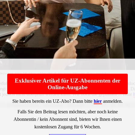
bräuchten dafür 740 Jahre, zahlen aber ab dem ersten Kilometer. (Foto: gemeinfrei)
Exklusiver Artikel für UZ-Abonnenten der
folgreich ihre Investitionen sind und ob sie sich lohnen, weiß sie jedo
Online-Ausgabe
 wurde. Die Kritik der obersten Rechnungsprüfer ist vernichtend. Die 
jedoch nicht überprüft werden kann. Wie hoch die geplanten ... Bitte
Sie haben bereits ein UZ-Abo? Dann bitte
hier
anmelden.
Z2VuIHNpbmQsIHdpcmQgbmFjaCBBbmdhYmVuIGRlcyBCdW5kZ
Falls Sie den Beitrag lesen möchten, aber noch keine
Abonnentin / kein Abonnent sind, bieten wir Ihnen einen
kostenlosen Zugang für 6 Wochen.