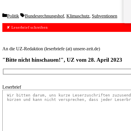
Categories
Tags
Politik
Bundesrechnungshof
,
Klimaschutz
,
Subventionen
✘ Leserbrief schreiben
An die UZ-Redaktion (leserbriefe (at) unsere-zeit.de)
"Bitte nicht hinschauen!", UZ vom 28. April 2023
Leserbrief