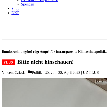
Spenden
Shop
DKP
Bundesrechnungshof rügt Ampel für intransparente Klimaschutzpolitik, 
Bitte nicht hinschauen!
Categories
Vincent Cziesla
Politik
|
UZ vom 28. April 2023
|
UZ-PLUS