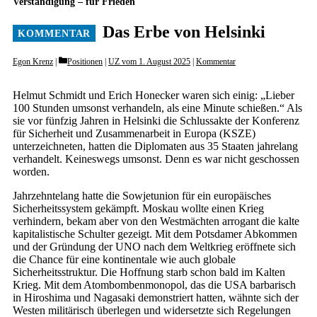
Verständigung – für Frieden
Das Erbe von Helsinki
Categories
Egon Krenz
Positionen
|
UZ vom 1. August 2025
|
Kommentar
Helmut Schmidt und Erich Honecker waren sich einig: „Lieber
100 Stunden umsonst verhandeln, als eine Minute schießen.“ Als
sie vor fünfzig Jahren in Helsinki die Schlussakte der Konferenz
für Sicherheit und Zusammenarbeit in Europa (KSZE)
unterzeichneten, hatten die Diplomaten aus 35 Staaten jahrelang
verhandelt. Keineswegs umsonst. Denn es war nicht geschossen
worden.
Jahrzehntelang hatte die So­wjet­union für ein europäisches
Sicherheitssystem gekämpft. Moskau wollte einen Krieg
verhindern, bekam aber von den Westmächten arrogant die kalte
kapitalistische Schulter gezeigt. Mit dem Potsdamer Abkommen
und der Gründung der UNO nach dem Weltkrieg eröffnete sich
die Chance für eine kontinentale wie auch globale
Sicherheitsstruktur. Die Hoffnung starb schon bald im Kalten
Krieg. Mit dem Atombombenmonopol, das die USA barbarisch
in Hiroshima und Nagasaki demonstriert hatten, wähnte sich der
Westen militärisch überlegen und widersetzte sich Regelungen