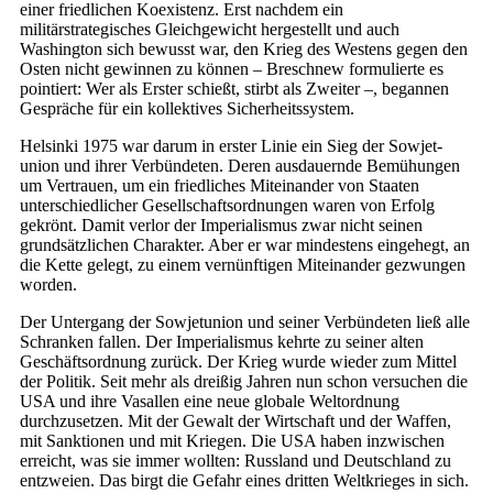
einer friedlichen Koexistenz. Erst nachdem ein
militärstrategisches Gleichgewicht hergestellt und auch
Washington sich bewusst war, den Krieg des Westens gegen den
Osten nicht gewinnen zu können – Breschnew formulierte es
pointiert: Wer als Erster schießt, stirbt als Zweiter –, begannen
Gespräche für ein kollektives Sicherheitssystem.
Helsinki 1975 war darum in erster Linie ein Sieg der So­wjet­
union und ihrer Verbündeten. Deren ausdauernde Bemühungen
um Vertrauen, um ein friedliches Miteinander von Staaten
unterschiedlicher Gesellschaftsordnungen waren von Erfolg
gekrönt. Damit verlor der Imperialismus zwar nicht seinen
grundsätzlichen Charakter. Aber er war mindestens eingehegt, an
die Kette gelegt, zu einem vernünftigen Miteinander gezwungen
worden.
Der Untergang der So­wjet­union und seiner Verbündeten ließ alle
Schranken fallen. Der Imperialismus kehrte zu seiner alten
Geschäftsordnung zurück. Der Krieg wurde wieder zum Mittel
der Politik. Seit mehr als dreißig Jahren nun schon versuchen die
USA und ihre Vasallen eine neue globale Weltordnung
durchzusetzen. Mit der Gewalt der Wirtschaft und der Waffen,
mit Sanktionen und mit Kriegen. Die USA haben inzwischen
erreicht, was sie immer wollten: Russland und Deutschland zu
entzweien. Das birgt die Gefahr eines dritten Weltkrieges in sich.