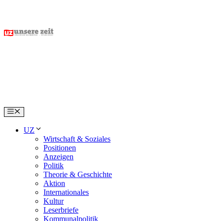
Skip
to
content
Menu
UZ
Wirtschaft & Soziales
Positionen
Anzeigen
Politik
Theorie & Geschichte
Aktion
Internationales
Kultur
Leserbriefe
Kommunalpolitik