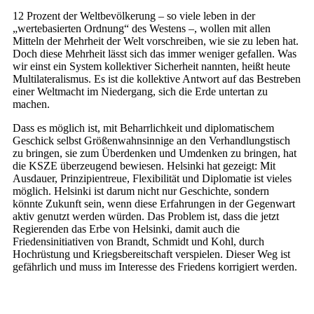
12 Prozent der Weltbevölkerung – so viele leben in der
„wertebasierten Ordnung“ des Westens –, wollen mit allen
Mitteln der Mehrheit der Welt vorschreiben, wie sie zu leben hat.
Doch diese Mehrheit lässt sich das immer weniger gefallen. Was
wir einst ein System kollektiver Sicherheit nannten, heißt heute
Multilateralismus. Es ist die kollektive Antwort auf das Bestreben
einer Weltmacht im Niedergang, sich die Erde untertan zu
machen.
Dass es möglich ist, mit Beharrlichkeit und diplomatischem
Geschick selbst Größenwahnsinnige an den Verhandlungstisch
zu bringen, sie zum Überdenken und Umdenken zu bringen, hat
die KSZE überzeugend bewiesen. Helsinki hat gezeigt: Mit
Ausdauer, Prinzipientreue, Flexibilität und Diplomatie ist vieles
möglich. Helsinki ist darum nicht nur Geschichte, sondern
könnte Zukunft sein, wenn diese Erfahrungen in der Gegenwart
aktiv genutzt werden würden. Das Problem ist, dass die jetzt
Regierenden das Erbe von Helsinki, damit auch die
Friedensinitiativen von Brandt, Schmidt und Kohl, durch
Hochrüstung und Kriegsbereitschaft verspielen. Dieser Weg ist
gefährlich und muss im Inte­resse des Friedens korrigiert werden.