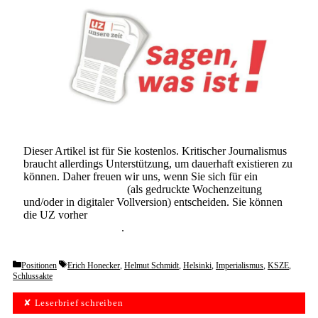
Dieser Artikel ist für Sie kostenlos. Kritischer Journalismus
braucht allerdings Unterstützung, um dauerhaft existieren zu
können. Daher freuen wir uns, wenn Sie sich für ein
Abonnement der UZ
(als gedruckte Wochenzeitung
und/oder in digitaler Vollversion) entscheiden. Sie können
die UZ vorher
6 Wochen lang kostenlos und
unverbindlich testen
.
Categories
Tags
Positionen
Erich Honecker
,
Helmut Schmidt
,
Helsinki
,
Imperialismus
,
KSZE
,
Schlussakte
✘ Leserbrief schreiben