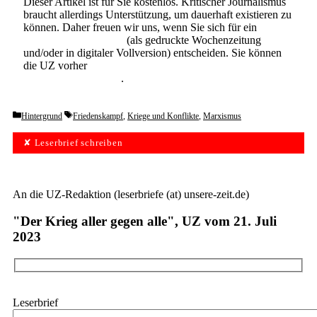
Dieser Artikel ist für Sie kostenlos. Kritischer Journalismus
braucht allerdings Unterstützung, um dauerhaft existieren zu
können. Daher freuen wir uns, wenn Sie sich für ein
Abonnement der UZ
(als gedruckte Wochenzeitung
und/oder in digitaler Vollversion) entscheiden. Sie können
die UZ vorher
6 Wochen lang kostenlos und
unverbindlich testen
.
Categories
Tags
Hintergrund
Friedenskampf
,
Kriege und Konflikte
,
Marxismus
✘ Leserbrief schreiben
An die UZ-Redaktion (leserbriefe (at) unsere-zeit.de)
"Der Krieg aller gegen alle", UZ vom 21. Juli
2023
Leserbrief