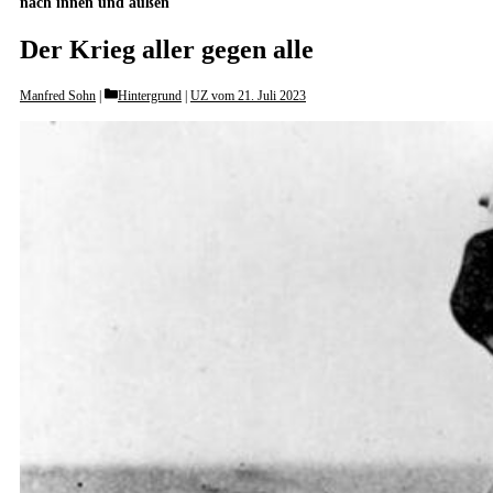
nach innen und außen
Der Krieg aller gegen alle
Categories
Manfred Sohn
Hintergrund
|
UZ vom 21. Juli 2023