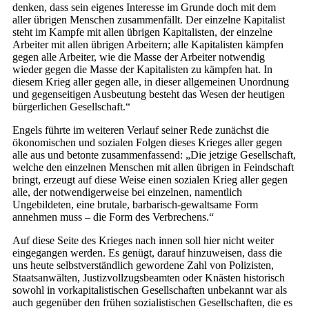
denken, dass sein eigenes Interesse im Grunde doch mit dem
aller übrigen Menschen zusammenfällt. Der einzelne Kapitalist
steht im Kampfe mit allen übrigen Kapitalisten, der einzelne
Arbeiter mit allen übrigen Arbeitern; alle Kapitalisten kämpfen
gegen alle Arbeiter, wie die Masse der Arbeiter notwendig
wieder gegen die Masse der Kapitalisten zu kämpfen hat. In
diesem Krieg aller gegen alle, in dieser allgemeinen Unordnung
und gegenseitigen Ausbeutung besteht das Wesen der heutigen
bürgerlichen Gesellschaft.“
Engels führte im weiteren Verlauf seiner Rede zunächst die
ökonomischen und sozialen Folgen dieses Krieges aller gegen
alle aus und betonte zusammenfassend: „Die jetzige Gesellschaft,
welche den einzelnen Menschen mit allen übrigen in Feindschaft
bringt, erzeugt auf diese Weise einen sozialen Krieg aller gegen
alle, der notwendigerweise bei einzelnen, namentlich
Ungebildeten, eine brutale, barbarisch-gewaltsame Form
annehmen muss – die Form des Verbrechens.“
Auf diese Seite des Krieges nach innen soll hier nicht weiter
eingegangen werden. Es genügt, darauf hinzuweisen, dass die
uns heute selbstverständlich gewordene Zahl von Polizisten,
Staatsanwälten, Justizvollzugsbeamten oder Knästen historisch
sowohl in vorkapitalistischen Gesellschaften unbekannt war als
auch gegenüber den frühen sozialistischen Gesellschaften, die es