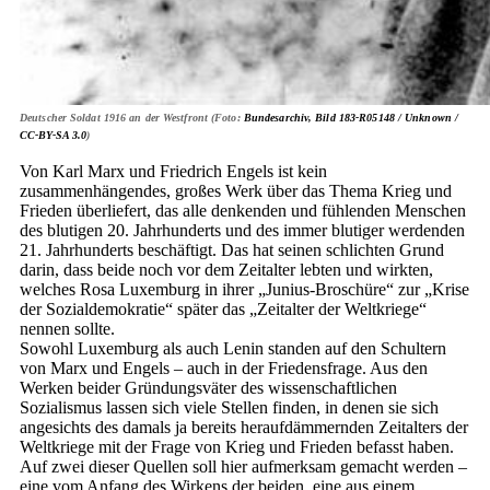
Deutscher Soldat 1916 an der Westfront (Foto:
Bundesarchiv, Bild 183-R05148 / Unknown /
CC-BY-SA 3.0
)
Von Karl Marx und Friedrich Engels ist kein
zusammenhängendes, großes Werk über das Thema Krieg und
Frieden überliefert, das alle denkenden und fühlenden Menschen
des blutigen 20. Jahrhunderts und des immer blutiger werdenden
21. Jahrhunderts beschäftigt. Das hat seinen schlichten Grund
darin, dass beide noch vor dem Zeitalter lebten und wirkten,
welches Rosa Luxemburg in ihrer „Junius-Broschüre“ zur „Krise
der Sozialdemokratie“ später das „Zeitalter der Weltkriege“
nennen sollte.
Sowohl Luxemburg als auch Lenin standen auf den Schultern
von Marx und Engels – auch in der Friedensfrage. Aus den
Werken beider Gründungsväter des wissenschaftlichen
Sozialismus lassen sich viele Stellen finden, in denen sie sich
angesichts des damals ja bereits heraufdämmernden Zeitalters der
Weltkriege mit der Frage von Krieg und Frieden befasst haben.
Auf zwei dieser Quellen soll hier aufmerksam gemacht werden –
eine vom Anfang des Wirkens der beiden, eine aus einem