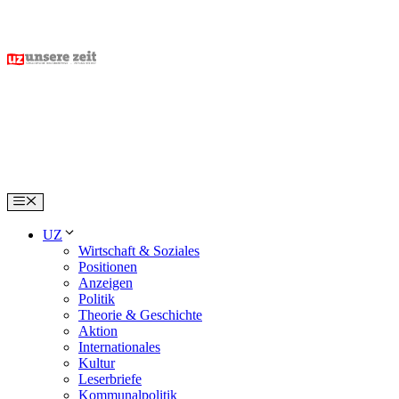
Skip
to
content
Menu
UZ
Wirtschaft & Soziales
Positionen
Anzeigen
Politik
Theorie & Geschichte
Aktion
Internationales
Kultur
Leserbriefe
Kommunalpolitik