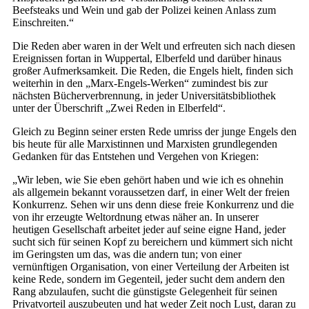
Beefsteaks und Wein und gab der Polizei keinen Anlass zum
Einschreiten.“
Die Reden aber waren in der Welt und erfreuten sich nach diesen
Ereignissen fortan in Wuppertal, Elberfeld und darüber hinaus
großer Aufmerksamkeit. Die Reden, die Engels hielt, finden sich
weiterhin in den „Marx-Engels-Werken“ zumindest bis zur
nächsten Bücherverbrennung, in jeder Universitätsbibliothek
unter der Überschrift „Zwei Reden in Elberfeld“.
Gleich zu Beginn seiner ersten Rede umriss der junge Engels den
bis heute für alle Marxistinnen und Marxisten grundlegenden
Gedanken für das Entstehen und Vergehen von Kriegen:
„Wir leben, wie Sie eben gehört haben und wie ich es ohnehin
als allgemein bekannt voraussetzen darf, in einer Welt der freien
Konkurrenz. Sehen wir uns denn diese freie Konkurrenz und die
von ihr erzeugte Weltordnung etwas näher an. In unserer
heutigen Gesellschaft arbeitet jeder auf seine eigne Hand, jeder
sucht sich für seinen Kopf zu bereichern und kümmert sich nicht
im Geringsten um das, was die andern tun; von einer
vernünftigen Organisation, von einer Verteilung der Arbeiten ist
keine Rede, sondern im Gegenteil, jeder sucht dem andern den
Rang abzulaufen, sucht die günstigste Gelegenheit für seinen
Privatvorteil auszubeuten und hat weder Zeit noch Lust, daran zu