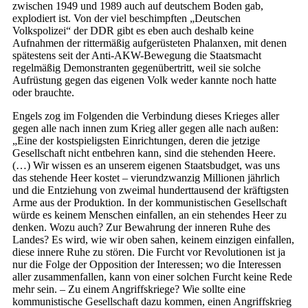
zwischen 1949 und 1989 auch auf deutschem Boden gab,
explodiert ist. Von der viel beschimpften „Deutschen
Volkspolizei“ der DDR gibt es eben auch deshalb keine
Aufnahmen der rittermäßig aufgerüsteten Phalanxen, mit denen
spätestens seit der Anti-AKW-Bewegung die Staatsmacht
regelmäßig Demonstranten gegenübertritt, weil sie solche
Aufrüstung gegen das eigenen Volk weder kannte noch hatte
oder brauchte.
Engels zog im Folgenden die Verbindung dieses Krieges aller
gegen alle nach innen zum Krieg aller gegen alle nach außen:
„Eine der kostspieligsten Einrichtungen, deren die jetzige
Gesellschaft nicht entbehren kann, sind die stehenden Heere.
(…) Wir wissen es an unserem eigenen Staatsbudget, was uns
das stehende Heer kostet – vierundzwanzig Millionen jährlich
und die Entziehung von zweimal hunderttausend der kräftigsten
Arme aus der Produktion. In der kommunistischen Gesellschaft
würde es keinem Menschen einfallen, an ein stehendes Heer zu
denken. Wozu auch? Zur Bewahrung der inneren Ruhe des
Landes? Es wird, wie wir oben sahen, keinem einzigen einfallen,
diese innere Ruhe zu stören. Die Furcht vor Revolutionen ist ja
nur die Folge der Opposition der Interessen; wo die Interessen
aller zusammenfallen, kann von einer solchen Furcht keine Rede
mehr sein. – Zu einem Angriffskriege? Wie sollte eine
kommunistische Gesellschaft dazu kommen, einen Angriffskrieg