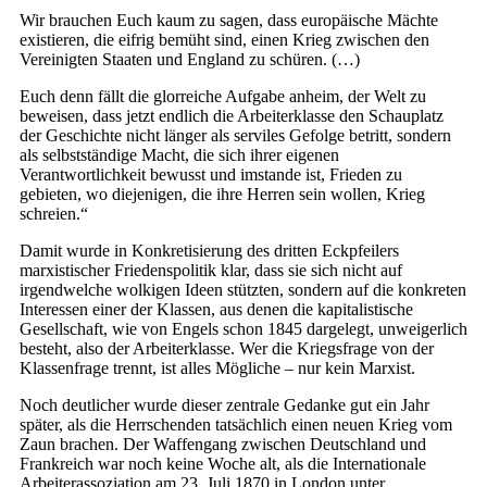
Wir brauchen Euch kaum zu sagen, dass europäische Mächte
existieren, die eifrig bemüht sind, einen Krieg zwischen den
Vereinigten Staaten und England zu schüren. (…)
Euch denn fällt die glorreiche Aufgabe anheim, der Welt zu
beweisen, dass jetzt endlich die Arbeiterklasse den Schauplatz
der Geschichte nicht länger als serviles Gefolge betritt, sondern
als selbstständige Macht, die sich ihrer eigenen
Verantwortlichkeit bewusst und imstande ist, Frieden zu
gebieten, wo diejenigen, die ihre Herren sein wollen, Krieg
schreien.“
Damit wurde in Konkretisierung des dritten Eckpfeilers
marxistischer Friedenspolitik klar, dass sie sich nicht auf
irgendwelche wolkigen Ideen stützten, sondern auf die konkreten
Interessen einer der Klassen, aus denen die kapitalistische
Gesellschaft, wie von Engels schon 1845 dargelegt, unweigerlich
besteht, also der Arbeiterklasse. Wer die Kriegsfrage von der
Klassenfrage trennt, ist alles Mögliche – nur kein Marxist.
Noch deutlicher wurde dieser zentrale Gedanke gut ein Jahr
später, als die Herrschenden tatsächlich einen neuen Krieg vom
Zaun brachen. Der Waffengang zwischen Deutschland und
Frankreich war noch keine Woche alt, als die Internationale
Arbeiterassoziation am 23. Juli 1870 in London unter