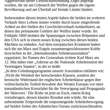
Aggressivität dieser Gesellschaftsordnung Zügel angelegt
werden, die sie am Gebrauch der Waffen gegen die eigene
Bevölkerung und am Überfall auf fremde Länder hindert.
Insbesondere diesen letzten Aspekt haben die beiden im weiteren
Verlaufe ihres Lebens immer wieder durch kurze eingreifende
Artikel an den Stellen des Geschichtsverlaufs konkretisiert, an
denen das permanente Geklirre der Waffen lauter wurde. Im
Frühjahr 1869 drohten die Spannungen zwischen Britannien und
den USA sich in einem neuen Krieg zwischen diesen beiden
Mächten zu entladen. Auf dem europäischen Kontinent hatten
sich die um Marx und Engels zusammengeschlossenen Kräfte
inzwischen in der „Internationalen Arbeiterassoziation“
organisiert. Im Namen des Generalrats richtete Karl Marx am
12. Mai daher eine „Adresse an die Nationale Arbeiterunion der
Vereinigten Staaten“, in der es heißt:
„In dem Gründungsprogramm unserer Assoziation erklärten wir:
‚Nicht die Weisheit der herrschenden Klassen, sondern der
heroische Widerstand der englischen Arbeiterklasse gegen ihre
verbrecherische Torheit bewahrte den Westen Europas vor einer
transatlantischen Kreuzfahrt für die Verewigung und Propaganda
der Sklaverei.‘ Die Reihe ist jetzt an Euch, einem Krieg
vorzubeugen, dessen klarstes Resultat sein würde, für eine
unbestimmte Zeitperiode die emporsteigende Arbeiterbewegung
auf beiden Seiten des Atlantischen Ozeans zurückzuschleudern.