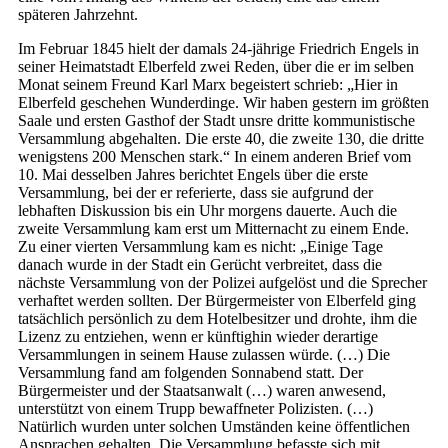
späteren Jahrzehnt.
Im Februar 1845 hielt der damals 24-jährige Friedrich Engels in
seiner Heimatstadt Elberfeld zwei Reden, über die er im selben
Monat seinem Freund Karl Marx begeistert schrieb: „Hier in
Elberfeld geschehen Wunderdinge. Wir haben gestern im größten
Saale und ersten Gasthof der Stadt unsre dritte kommunistische
Versammlung abgehalten. Die erste 40, die zweite 130, die dritte
wenigstens 200 Menschen stark.“ In einem anderen Brief vom
10. Mai desselben Jahres berichtet Engels über die erste
Versammlung, bei der er referierte, dass sie aufgrund der
lebhaften Diskussion bis ein Uhr morgens dauerte. Auch die
zweite Versammlung kam erst um Mitternacht zu einem Ende.
Zu einer vierten Versammlung kam es nicht: „Einige Tage
danach wurde in der Stadt ein Gerücht verbreitet, dass die
nächste Versammlung von der Polizei aufgelöst und die Sprecher
verhaftet werden sollten. Der Bürgermeister von Elberfeld ging
tatsächlich persönlich zu dem Hotelbesitzer und drohte, ihm die
Lizenz zu entziehen, wenn er künftighin wieder derartige
Versammlungen in seinem Hause zulassen würde. (…) Die
Versammlung fand am folgenden Sonnabend statt. Der
Bürgermeister und der Staatsanwalt (…) waren anwesend,
unterstützt von einem Trupp bewaffneter Polizisten. (…)
Natürlich wurden unter solchen Umständen keine öffentlichen
Ansprachen gehalten. Die Versammlung befasste sich mit