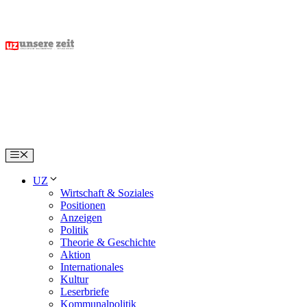
Skip
to
content
Menu
UZ
Wirtschaft & Soziales
Positionen
Anzeigen
Politik
Theorie & Geschichte
Aktion
Internationales
Kultur
Leserbriefe
Kommunalpolitik