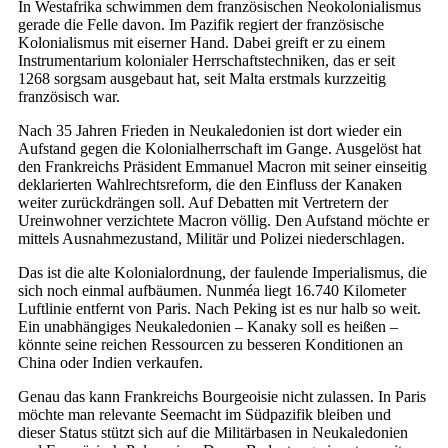
In Westafrika schwimmen dem französischen Neokolonialismus
gerade die Felle davon. Im Pazifik regiert der französische
Kolonialismus mit eiserner Hand. Dabei greift er zu einem
Instrumentarium kolonialer Herrschaftstechniken, das er seit
1268 sorgsam ausgebaut hat, seit Malta erstmals kurzzeitig
französisch war.
Nach 35 Jahren Frieden in Neukaledonien ist dort wieder ein
Aufstand gegen die Kolonialherrschaft im Gange. Ausgelöst hat
den Frankreichs Präsident Emmanuel Macron mit seiner einseitig
deklarierten Wahlrechtsreform, die den Einfluss der Kanaken
weiter zurückdrängen soll. Auf Debatten mit Vertretern der
Ureinwohner verzichtete Macron völlig. Den Aufstand möchte er
mittels Ausnahmezustand, Militär und Polizei niederschlagen.
Das ist die alte Kolonialordnung, der faulende Imperialismus, die
sich noch einmal aufbäumen. Nunméa liegt 16.740 Kilometer
Luftlinie entfernt von Paris. Nach Peking ist es nur halb so weit.
Ein unabhängiges Neukaledonien – Kanaky soll es heißen –
könnte seine reichen Ressourcen zu besseren Konditionen an
China oder Indien verkaufen.
Genau das kann Frankreichs Bourgeoisie nicht zulassen. In Paris
möchte man relevante Seemacht im Südpazifik bleiben und
dieser Status stützt sich auf die Militärbasen in Neukaledonien