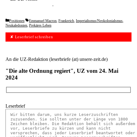
unverbindlich testen
.
Categories
Tags
Positionen
Emmanuel Macron
,
Frankreich
,
Imperialismus/Neokolonialsmus
,
Neukaledonien
,
Prekäres Leben
✘ Leserbrief schreiben
An die UZ-Redaktion (leserbriefe (at) unsere-zeit.de)
"Die alte Ordnung regiert", UZ vom 24. Mai
2024
Leserbrief