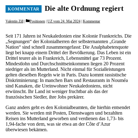
Die alte Ordnung regiert
Categories
Valentin Zill
Positionen
|
UZ vom 24. Mai 2024
|
Kommentar
Seit 171 Jahren ist Neukaledonien eine Kolonie Frankreichs. Die
„Segnungen“ der Kolonialherren der selbsternannten „Grande
Nation“ sind schnell zusammengefasst: Die Analphabetenquote
liegt bei knapp einem Drittel der Bevölkerung. Das Leben ist ein
Drittel teurer als in Frankreich, Lebensmittel gar 73 Prozent.
Mindestlohn und Durchschnittseinkommen liegen 20 Prozent
niedriger als im Mutterland. Nicht einmal für Sozialleistungen
gelten dieselben Regeln wie in Paris. Dazu kommt rassistische
Diskriminierung: In manchen Bars und Restaurants in Nouméa
sind Kanaken, die Ureinwohner Neukaledoniens, nicht
erwünscht. Ihr Land ist weniger fruchtbar als das der
französischen Siedler, ihre Jobs prekärer.
Ganz anders geht es den Kolonialbeamten, die hierhin entsendet
werden. Sie werden mit Posten, Dienstwagen und bezahlten
Reisen ins Mutterland geworben und verdienen das 1,73- bis
1,94-fache von dem, was sie etwa an der Côte d’Azur
überwiesen bekämen.