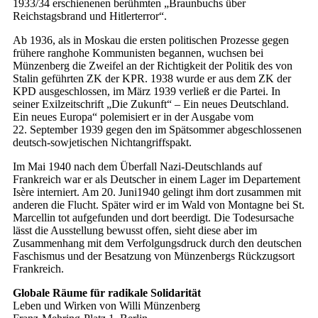
1933/34 erschienenen berühmten „Braunbuchs über
Reichstagsbrand und Hitlerterror“.
Ab 1936, als in Moskau die ersten politischen Prozesse gegen
frühere ranghohe Kommunisten begannen, wuchsen bei
Münzenberg die Zweifel an der Richtigkeit der Politik des von
Stalin geführten ZK der KPR. 1938 wurde er aus dem ZK der
KPD ausgeschlossen, im März 1939 verließ er die Partei. In
seiner Exilzeitschrift „Die Zukunft“ – Ein neues Deutschland.
Ein neues Europa“ polemisiert er in der Ausgabe vom
22. September 1939 gegen den im Spätsommer abgeschlossenen
deutsch-sowjetischen Nichtangriffspakt.
Im Mai 1940 nach dem Überfall Nazi-Deutschlands auf
Frankreich war er als Deutscher in einem Lager im Departement
Isère interniert. Am 20. Juni1940 gelingt ihm dort zusammen mit
anderen die Flucht. Später wird er im Wald von Montagne bei St.
Marcellin tot aufgefunden und dort beerdigt. Die Todesursache
lässt die Ausstellung bewusst offen, sieht diese aber im
Zusammenhang mit dem Verfolgungsdruck durch den deutschen
Faschismus und der Besatzung von Münzenbergs Rückzugsort
Frankreich.
Globale Räume für radikale Solidarität
Leben und Wirken von Willi Münzenberg