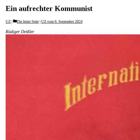
Ein aufrechter Kommunist
Categories
UZ
Die letzte Seite
|
UZ vom 6. September 2024
Rüdiger Deißler