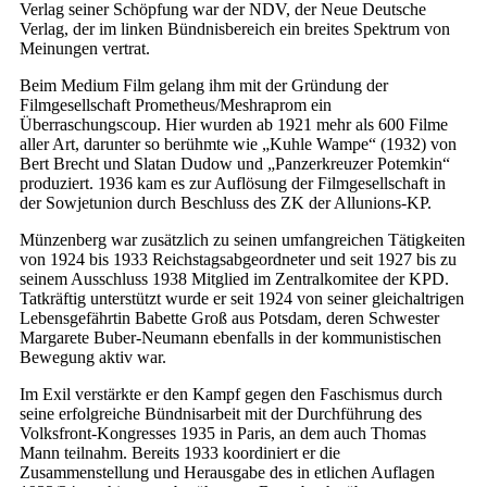
Verlag seiner Schöpfung war der NDV, der Neue Deutsche
Verlag, der im linken Bündnisbereich ein breites Spektrum von
Meinungen vertrat.
Beim Medium Film gelang ihm mit der Gründung der
Filmgesellschaft Prometheus/Meshraprom ein
Überraschungscoup. Hier wurden ab 1921 mehr als 600 Filme
aller Art, darunter so berühmte wie „Kuhle Wampe“ (1932) von
Bert Brecht und Slatan Dudow und „Panzerkreuzer Potemkin“
produziert. 1936 kam es zur Auflösung der Filmgesellschaft in
der So­wjet­union durch Beschluss des ZK der Allunions-KP.
Münzenberg war zusätzlich zu seinen umfangreichen Tätigkeiten
von 1924 bis 1933 Reichstagsabgeordneter und seit 1927 bis zu
seinem Ausschluss 1938 Mitglied im Zentralkomitee der KPD.
Tatkräftig unterstützt wurde er seit 1924 von seiner gleichaltrigen
Lebensgefährtin Babette Groß aus Potsdam, deren Schwester
Margarete Buber-Neumann ebenfalls in der kommunistischen
Bewegung aktiv war.
Im Exil verstärkte er den Kampf gegen den Faschismus durch
seine erfolgreiche Bündnisarbeit mit der Durchführung des
Volksfront-Kongresses 1935 in Paris, an dem auch Thomas
Mann teilnahm. Bereits 1933 koordiniert er die
Zusammenstellung und Herausgabe des in etlichen Auflagen