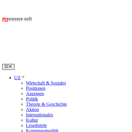
Skip
to
content
Menu
UZ
Wirtschaft & Soziales
Positionen
Anzeigen
Politik
Theorie & Geschichte
Aktion
Internationales
Kultur
Leserbriefe
Kommunalpolitik