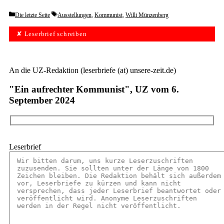
Categories
Tags
Die letzte Seite
Ausstellungen
,
Kommunist
,
Willi Münzenberg
✘ Leserbrief schreiben
An die UZ-Redaktion (leserbriefe (at) unsere-zeit.de)
"Ein aufrechter Kommunist", UZ vom 6.
September 2024
Leserbrief