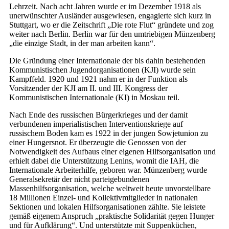
Lehrzeit. Nach acht Jahren wurde er im Dezember 1918 als
unerwünschter Ausländer ausgewiesen, engagierte sich kurz in
Stuttgart, wo er die Zeitschrift „Die rote Flut“ gründete und zog
weiter nach Berlin. Berlin war für den umtriebigen Münzenberg
„die einzige Stadt, in der man arbeiten kann“.
Die Gründung einer Internationale der bis dahin bestehenden
Kommunistischen Jugendorganisationen (KJI) wurde sein
Kampffeld. 1920 und 1921 nahm er in der Funktion als
Vorsitzender der KJI am II. und III. Kongress der
Kommunistischen Internationale (KI) in Moskau teil.
Nach Ende des russischen Bürgerkrieges und der damit
verbundenen imperialistischen Interventionskriege auf
russischem Boden kam es 1922 in der jungen So­wjet­union zu
einer Hungersnot. Er überzeugte die Genossen von der
Notwendigkeit des Aufbaus einer eigenen Hilfsorganisation und
erhielt dabei die Unterstützung Lenins, womit die IAH, die
Internationale Arbeiterhilfe, geboren war. Münzenberg wurde
Generalsekretär der nicht parteigebundenen
Massenhilfsorganisation, welche weltweit heute unvorstellbare
18 Millionen Einzel- und Kollektivmitglieder in nationalen
Sektionen und lokalen Hilfsorganisationen zählte. Sie leistete
gemäß eigenem Anspruch „praktische Solidarität gegen Hunger
und für Aufklärung“. Und unterstützte mit Suppenküchen,