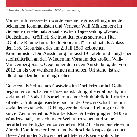
Fahne der „Internationale Arbeiter Hilfe“ (Foto: privat)
Vor neun Interessierten wurde eine neue Ausstellung über den
bekannten Kommunisten und Verleger Willi Münzenberg im
Gebäude der ehemals sozialistischen Tageszeitung „Neues
Deutschland“ eröffnet. Sie trägt den etwas sperrigen Titel
„Globale Räume für radikale Solidarität“ – und hat als Anlass
den 135. Geburtstag des am 2. Juli 1889 geborenen
Kommunisten. Die Ausstellung umfasst 19 Tafeln und hängt eher
stiefmütterlich an den Wänden im Vorraum des großen Willi-
Münzenberg-Saals. Gegenüber der ersten Ausstellung, die von
2012 an bis vor wenigen Jahren am selben Ort stand, ist sie
allerdings deutlich umfangreicher.
Geboren als Sohn eines Gastwirts im Dorf Friemar bei Gotha,
begann er zunächst eine Friseurausbildung, die er abbrach, um
sodann mit 15 als Hilfsarbeiter in einer Schuhfabrik in Erfurt zu
arbeiten. Früh organisierte er sich in der Gewerkschaft und im
sozialdemokratischen Bildungsverein, dessen Leitung er nach
kurzer Zeit übernahm. Als arbeitsloser Arbeiter ging er 1910 auf
Wanderschaft, um sich in der Welt umzusehen und seine
beruflichen Fertigkeiten zu vertiefen. Mit 21 Jahren landete er in
Zürich. Dort lernte er Lenin und Nadeschda Krupskaja kennen.
Diese Zeit in der Schweiz betrachtete er als seine politische