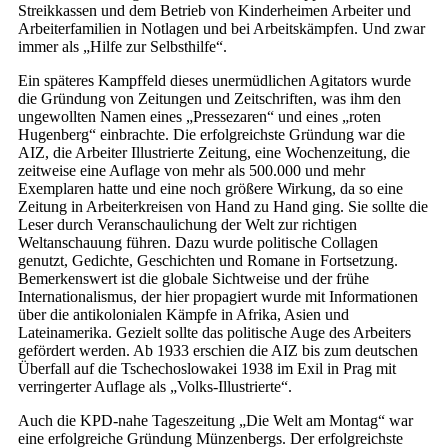
Streikkassen und dem Betrieb von Kinderheimen Arbeiter und
Arbeiterfamilien in Notlagen und bei Arbeitskämpfen. Und zwar
immer als „Hilfe zur Selbsthilfe“.
Ein späteres Kampffeld dieses unermüdlichen Agitators wurde
die Gründung von Zeitungen und Zeitschriften, was ihm den
ungewollten Namen eines „Pressezaren“ und eines „roten
Hugenberg“ einbrachte. Die erfolgreichste Gründung war die
AIZ, die Arbeiter Illustrierte Zeitung, eine Wochenzeitung, die
zeitweise eine Auflage von mehr als 500.000 und mehr
Exemplaren hatte und eine noch größere Wirkung, da so eine
Zeitung in Arbeiterkreisen von Hand zu Hand ging. Sie sollte die
Leser durch Veranschaulichung der Welt zur richtigen
Weltanschauung führen. Dazu wurde politische Collagen
genutzt, Gedichte, Geschichten und Romane in Fortsetzung.
Bemerkenswert ist die globale Sichtweise und der frühe
Internationalismus, der hier propagiert wurde mit Informationen
über die antikolonialen Kämpfe in Afrika, Asien und
Lateinamerika. Gezielt sollte das politische Auge des Arbeiters
gefördert werden. Ab 1933 erschien die AIZ bis zum deutschen
Überfall auf die Tschechoslowakei 1938 im Exil in Prag mit
verringerter Auflage als „Volks-Illustrierte“.
Auch die KPD-nahe Tageszeitung „Die Welt am Montag“ war
eine erfolgreiche Gründung Münzenbergs. Der erfolgreichste