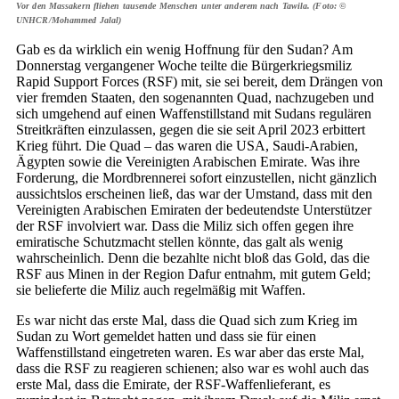
Vor den Massakern fliehen tausende Menschen unter anderem nach Tawila. (Foto: ©
UNHCR/Mohammed Jalal)
Gab es da wirklich ein wenig Hoffnung für den Sudan? Am
Donnerstag vergangener Woche teilte die Bürgerkriegsmiliz
Rapid Support Forces (RSF) mit, sie sei bereit, dem Drängen von
vier fremden Staaten, den sogenannten Quad, nachzugeben und
sich umgehend auf einen Waffenstillstand mit Sudans regulären
Streitkräften einzulassen, gegen die sie seit April 2023 erbittert
Krieg führt. Die Quad – das waren die USA, Saudi-Arabien,
Ägypten sowie die Vereinigten Arabischen Emirate. Was ihre
Forderung, die Mordbrennerei sofort einzustellen, nicht gänzlich
aussichtslos erscheinen ließ, das war der Umstand, dass mit den
Vereinigten Arabischen Emiraten der bedeutendste Unterstützer
der RSF involviert war. Dass die Miliz sich offen gegen ihre
emiratische Schutzmacht stellen könnte, das galt als wenig
wahrscheinlich. Denn die bezahlte nicht bloß das Gold, das die
RSF aus Minen in der Region Dafur entnahm, mit gutem Geld;
sie belieferte die Miliz auch regelmäßig mit Waffen.
Es war nicht das erste Mal, dass die Quad sich zum Krieg im
Sudan zu Wort gemeldet hatten und dass sie für einen
Waffenstillstand eingetreten waren. Es war aber das erste Mal,
dass die RSF zu reagieren schienen; also war es wohl auch das
erste Mal, dass die Emirate, der RSF-Waffenlieferant, es