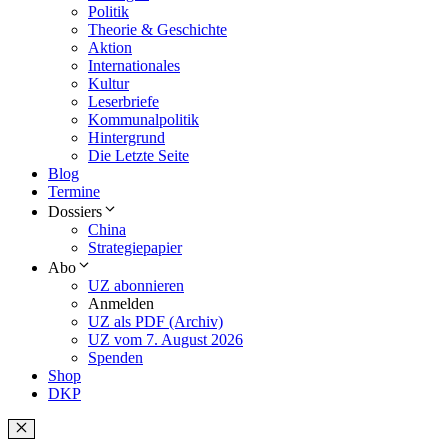
Politik
Theorie & Geschichte
Aktion
Internationales
Kultur
Leserbriefe
Kommunalpolitik
Hintergrund
Die Letzte Seite
Blog
Termine
Dossiers
China
Strategiepapier
Abo
UZ abonnieren
Anmelden
UZ als PDF (Archiv)
UZ vom 7. August 2026
Spenden
Shop
DKP
Schließen