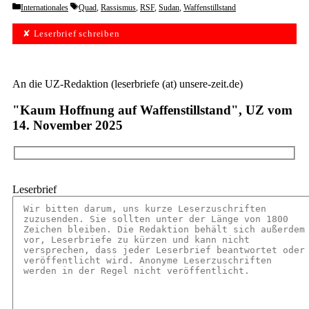
Categories
Tags
Internationales
Quad
,
Rassismus
,
RSF
,
Sudan
,
Waffenstillstand
✘ Leserbrief schreiben
An die UZ-Redaktion (leserbriefe (at) unsere-zeit.de)
"Kaum Hoffnung auf Waffenstillstand", UZ vom
14. November 2025
Leserbrief