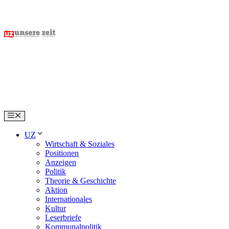
Skip
to
content
Menu
UZ
Wirtschaft & Soziales
Positionen
Anzeigen
Politik
Theorie & Geschichte
Aktion
Internationales
Kultur
Leserbriefe
Kommunalpolitik