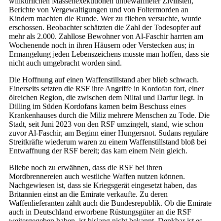
willkürlichen Massenexekutionen unbewaffneter Zivilisten,
Berichte von Vergewaltigungen und von Foltermorden an
Kindern machten die Runde. Wer zu fliehen versuchte, wurde
erschossen. Beobachter schätzten die Zahl der Todesopfer auf
mehr als 2.000. Zahllose Bewohner von Al-Faschir harrten am
Wochenende noch in ihren Häusern oder Verstecken aus; in
Ermangelung jeden Lebenszeichens musste man hoffen, dass sie
nicht auch umgebracht worden sind.
Die Hoffnung auf einen Waffenstillstand aber blieb schwach.
Einerseits setzten die RSF ihre Angriffe in Kordofan fort, einer
ölreichen Region, die zwischen dem Niltal und Darfur liegt. In
Dilling im Süden Kordofans kamen beim Beschuss eines
Krankenhauses durch die Miliz mehrere Menschen zu Tode. Die
Stadt, seit Juni 2023 von den RSF umzingelt, stand, wie schon
zuvor Al-Faschir, am Beginn einer Hungersnot. Sudans reguläre
Streitkräfte wiederum waren zu einem Waffenstillstand bloß bei
Entwaffnung der RSF bereit; das kam einem Nein gleich.
Bliebe noch zu erwähnen, dass die RSF bei ihren
Mordbrennereien auch westliche Waffen nutzen können.
Nachgewiesen ist, dass sie Kriegsgerät eingesetzt haben, das
Britannien einst an die Emirate verkaufte. Zu deren
Waffenlieferanten zählt auch die Bundesrepublik. Ob die Emirate
auch in Deutschland erworbene Rüstungsgüter an die RSF
weitergegeben haben, ist bislang nicht bekannt. Denkbar ist es