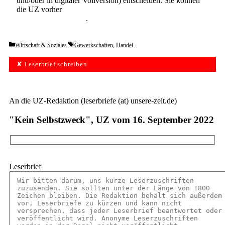
und/oder in digitaler Vollversion) entscheiden. Sie können
die UZ vorher
6 Wochen lang kostenlos und
unverbindlich testen
.
Categories
Tags
Wirtschaft & Soziales
Gewerkschaften
,
Handel
✘ Leserbrief schreiben
An die UZ-Redaktion (leserbriefe (at) unsere-zeit.de)
"Kein Selbstzweck", UZ vom 16. September 2022
Leserbrief