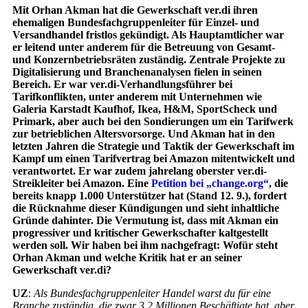
Mit Orhan Akman hat die Gewerkschaft ver.di ihren
ehemaligen Bundesfachgruppenleiter für Einzel- und
Versandhandel fristlos gekündigt. Als Hauptamtlicher war
er leitend unter anderem für die Betreuung von Gesamt-
und Konzernbetriebsräten zuständig. Zentrale Projekte zu
Digitalisierung und Branchenanalysen fielen in seinen
Bereich. Er war ver.di-Verhandlungsführer bei
Tarifkonflikten, unter anderem mit Unternehmen wie
Galeria Karstadt Kaufhof, Ikea, H&M, SportScheck und
Primark, aber auch bei den Sondierungen um ein Tarifwerk
zur betrieblichen Altersvorsorge. Und Akman hat in den
letzten Jahren die Strategie und Taktik der Gewerkschaft im
Kampf um einen Tarifvertrag bei Amazon mitentwickelt und
verantwortet. Er war zudem jahrelang oberster ver.di-
Streikleiter bei Amazon. Eine
Petition bei „change.org“
, die
bereits knapp 1.000 Unterstützer hat (Stand 12. 9.), fordert
die Rücknahme dieser Kündigungen und sieht inhaltliche
Gründe dahinter. Die Vermutung ist, dass mit Akman ein
progressiver und kritischer Gewerkschafter kaltgestellt
werden soll. Wir haben bei ihm nachgefragt: Wofür steht
Orhan Akman und welche Kritik hat er an seiner
Gewerkschaft ver.di?
UZ
:
Als Bundesfachgruppenleiter Handel warst du für eine
Branche zuständig, die zwar 3,2 Millionen Beschäftigte hat, aber