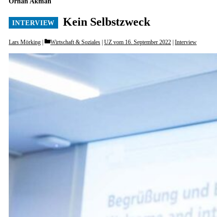
Orhan Akman
Kein Selbstzweck
Categories
Lars Mörking
Wirtschaft & Soziales
|
UZ vom 16. September 2022
|
Interview