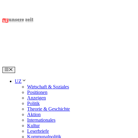
Skip
to
content
Menu
UZ
Wirtschaft & Soziales
Positionen
Anzeigen
Politik
Theorie & Geschichte
Aktion
Internationales
Kultur
Leserbriefe
Kommunalpolitik