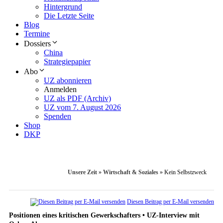
Hintergrund
Die Letzte Seite
Blog
Termine
Dossiers
China
Strategiepapier
Abo
UZ abonnieren
Anmelden
UZ als PDF (Archiv)
UZ vom 7. August 2026
Spenden
Shop
DKP
Unsere Zeit
»
Wirtschaft & Soziales
»
Kein Selbstzweck
Diesen Beitrag per E-Mail versenden
Positionen eines kritischen Gewerkschafters • UZ-Interview mit