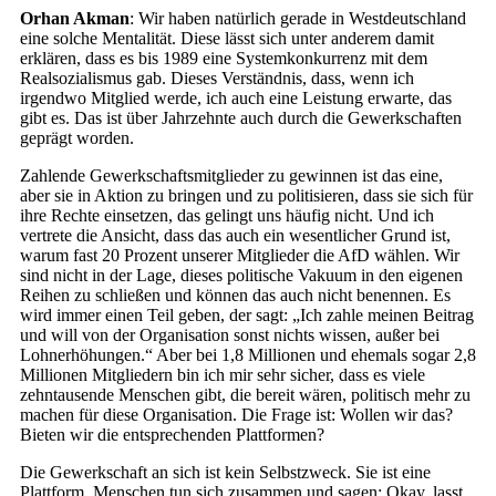
Orhan Akman
: Wir haben natürlich gerade in Westdeutschland
eine solche Mentalität. Diese lässt sich unter anderem damit
erklären, dass es bis 1989 eine Systemkonkurrenz mit dem
Realsozialismus gab. Dieses Verständnis, dass, wenn ich
irgendwo Mitglied werde, ich auch eine Leistung erwarte, das
gibt es. Das ist über Jahrzehnte auch durch die Gewerkschaften
geprägt worden.
Zahlende Gewerkschaftsmitglieder zu gewinnen ist das eine,
aber sie in Aktion zu bringen und zu politisieren, dass sie sich für
ihre Rechte einsetzen, das gelingt uns häufig nicht. Und ich
vertrete die Ansicht, dass das auch ein wesentlicher Grund ist,
warum fast 20 Prozent unserer Mitglieder die AfD wählen. Wir
sind nicht in der Lage, dieses politische Vakuum in den eigenen
Reihen zu schließen und können das auch nicht benennen. Es
wird immer einen Teil geben, der sagt: „Ich zahle meinen Beitrag
und will von der Organisation sonst nichts wissen, außer bei
Lohnerhöhungen.“ Aber bei 1,8 Millionen und ehemals sogar 2,8
Millionen Mitgliedern bin ich mir sehr sicher, dass es viele
zehntausende Menschen gibt, die bereit wären, politisch mehr zu
machen für diese Organisation. Die Frage ist: Wollen wir das?
Bieten wir die entsprechenden Plattformen?
Die Gewerkschaft an sich ist kein Selbstzweck. Sie ist eine
Plattform. Menschen tun sich zusammen und sagen: Okay, lasst