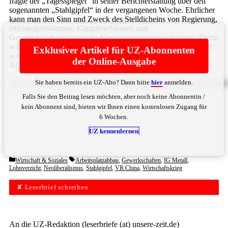
fragte der „Tagesspiegel“ in seiner Berichterstattung über den
sogenannten „Stahlgipfel“ in der vergangenen Woche. Ehrlicher
kann man den Sinn und Zweck des Stelldicheins von Regierung,
Ministerpräsidenten, Kapitalverbänden und
Gewerkschaftsvertretern im Kanzleramt nicht beschreiben. Damit
war der „Stahlgipfel“ eine fast perfekte Kopie des „Autogipfels“
Exklusiver Artikel für UZ-Abonnenten
wenige Wochen zuvor. Von Standortgarantien und
der Online-Ausgabe
Arbeitsplatzsicherung für die rund ... Bitte
hier
anmelden
Sie haben bereits ein UZ-Abo? Dann bitte
hier
anmelden.
ODAuMDAwIFN0YWhsYXJiZWl0ZXIga2VpbmUgU3B1ci4gU3R
Falls Sie den Beitrag lesen möchten, aber noch keine Abonnentin /
kein Abonnent sind, bieten wir Ihnen einen kostenlosen Zugang für
6 Wochen.
UZ kennenlernen
Categories
Tags
Wirtschaft & Soziales
Arbeitsplatzabbau
,
Gewerkschaften
,
IG Metall
,
Lohnverzicht
,
Neoliberalismus
,
Stahlgipfel
,
VR China
,
Wirtschaftskrieg
✘ Leserbrief schreiben
An die UZ-Redaktion (leserbriefe (at) unsere-zeit.de)