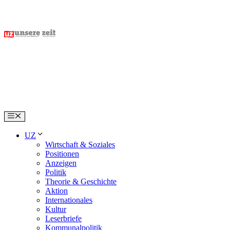
Skip
to
content
Menu
UZ
Wirtschaft & Soziales
Positionen
Anzeigen
Politik
Theorie & Geschichte
Aktion
Internationales
Kultur
Leserbriefe
Kommunalpolitik