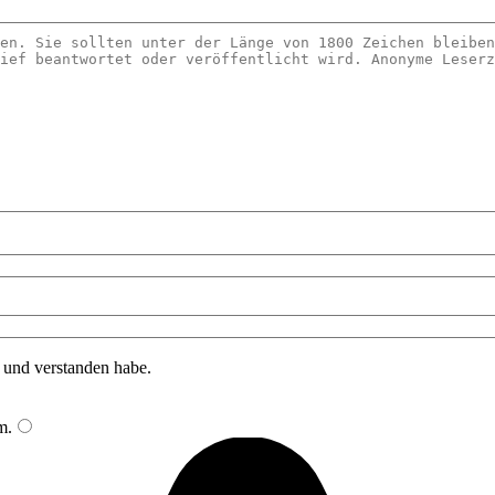
n und verstanden habe.
m
.