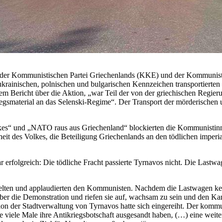
der Kommunistischen Partei Griechenlands (KKE) und der Kommunisti
ukrainischen, polnischen und bulgarischen Kennzeichen transportierte
em Bericht über die Aktion, „war Teil der von der griechischen Regier
iegsmaterial an das Selenski-Regime“. Der Transport der mörderischen 
kes“ und „NATO raus aus Griechenland“ blockierten die Kommunistinn
hrheit des Volkes, die Beteiligung Griechenlands an den tödlichen im
erfolgreich: Die tödliche Fracht passierte Tyrnavos nicht. Die Last
ten und applaudierten den Kommunisten. Nachdem die Lastwagen kehrtg
ber die Demonstration und riefen sie auf, wachsam zu sein und den K
er Stadtverwaltung von Tyrnavos hatte sich eingereiht. Der kommunist
e viele Male ihre Antikriegsbotschaft ausgesandt haben, (…) eine weite