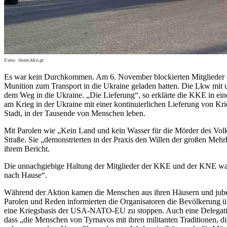
Foto: /inter.kke.gr
Es war kein Durchkommen. Am 6. November blockierten Mitglieder 
Munition zum Transport in die Ukraine geladen hatten. Die Lkw mit 
dem Weg in die Ukraine. „Die Lieferung“, so erklärte die KKE in ein
am Krieg in der Ukraine mit einer kontinuierlichen Lieferung von Kr
Stadt, in der Tausende von Menschen leben.
Mit Parolen wie „Kein Land und kein Wasser für die Mörder des Vol
Straße. Sie „demonstrierten in der Praxis den Willen der großen Me
ihrem Bericht.
Die unnachgiebige Haltung der Mitglieder der KKE und der KNE war 
nach Hause“.
Während der Aktion kamen die Menschen aus ihren Häusern und jubel
Parolen und Reden informierten die Organisatoren die Bevölkerung ü
eine Kriegsbasis der USA-NATO-EU zu stoppen. Auch eine Delegation d
dass „die Menschen von Tyrnavos mit ihren militanten Traditionen, di