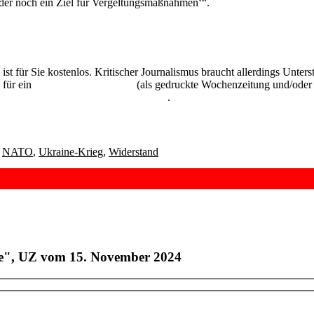
rder noch ein Ziel für Vergeltungsmaßnahmen‘“.
 ist für Sie kostenlos. Kritischer Journalismus braucht allerdings Unte
 für ein
Abonnement der UZ
(als gedruckte Wochenzeitung und/oder i
kostenlos und unverbindlich testen
.
,
NATO
,
Ukraine-Krieg
,
Widerstand
ne", UZ vom 15. November 2024