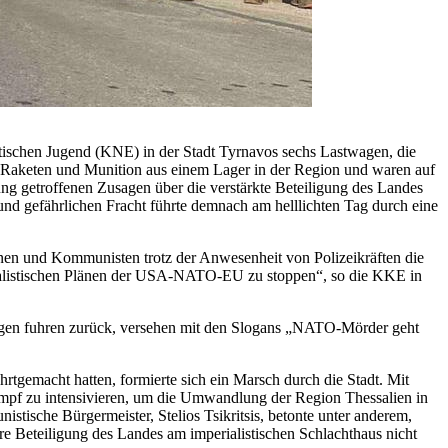
schen Jugend (KNE) in der Stadt Tyrnavos sechs Lastwagen, die
n Raketen und Munition aus einem Lager in der Region und waren auf
ung getroffenen Zusagen über die verstärkte Beteiligung des Landes
und gefährlichen Fracht führte demnach am helllichten Tag durch eine
en und Kommunisten trotz der Anwesenheit von Polizeikräften die
perialistischen Plänen der USA-NATO-EU zu stoppen“, so die KKE in
wagen fuhren zurück, versehen mit den Slogans „NATO-Mörder geht
emacht hatten, formierte sich ein Marsch durch die Stadt. Mit
ampf zu intensivieren, um die Umwandlung der Region Thessalien in
ische Bürgermeister, Stelios Tsikritsis, betonte unter anderem,
re Beteiligung des Landes am imperialistischen Schlachthaus nicht