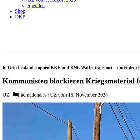
Spenden
Shop
DKP
In Griechenland stoppen KKE und KNE Waffentransport – unter dem Be
Kommunisten blockieren Kriegsmaterial f
Categories
UZ
Internationales
|
UZ vom 15. November 2024