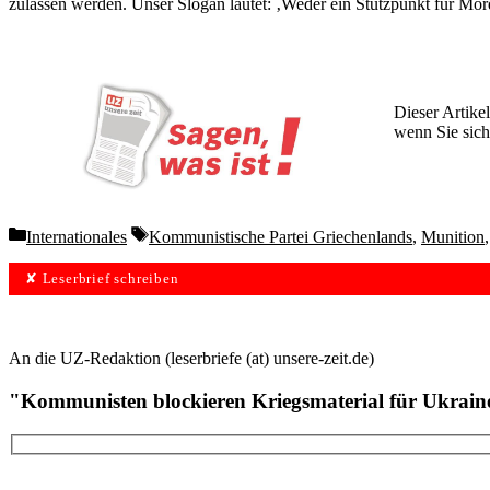
zulassen werden. Unser Slogan lautet: ‚Weder ein Stützpunkt für Mö
Dieser Artikel
wenn Sie sich
Wochen lang 
Categories
Tags
Internationales
Kommunistische Partei Griechenlands
,
Munition
✘ Leserbrief schreiben
An die UZ-Redaktion (leserbriefe (at) unsere-zeit.de)
"Kommunisten blockieren Kriegsmaterial für Ukrai