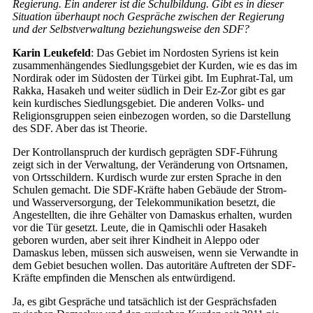
Regierung. Ein anderer ist die Schulbildung. Gibt es in dieser
Situation überhaupt noch Gespräche zwischen der Regierung
und der Selbstverwaltung beziehungsweise den SDF?
Karin Leukefeld
: Das Gebiet im Nordosten Syriens ist kein
zusammenhängendes Siedlungsgebiet der Kurden, wie es das im
Nordirak oder im Südosten der Türkei gibt. Im Euphrat-Tal, um
Rakka, Hasakeh und weiter südlich in Deir Ez-Zor gibt es gar
kein kurdisches Siedlungsgebiet. Die anderen Volks- und
Religionsgruppen seien einbezogen worden, so die Darstellung
des SDF. Aber das ist Theorie.
Der Kontrollanspruch der kurdisch geprägten SDF-Führung
zeigt sich in der Verwaltung, der Veränderung von Ortsnamen,
von Ortsschildern. Kurdisch wurde zur ersten Sprache in den
Schulen gemacht. Die SDF-Kräfte haben Gebäude der Strom-
und Wasserversorgung, der Telekommunikation besetzt, die
Angestellten, die ihre Gehälter von Damaskus erhalten, wurden
vor die Tür gesetzt. Leute, die in Qamischli oder Hasakeh
geboren wurden, aber seit ihrer Kindheit in Aleppo oder
Damaskus leben, müssen sich ausweisen, wenn sie Verwandte in
dem Gebiet besuchen wollen. Das autoritäre Auftreten der SDF-
Kräfte empfinden die Menschen als entwürdigend.
Ja, es gibt Gespräche und tatsächlich ist der Gesprächsfaden