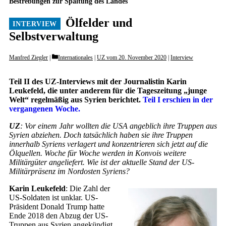
Bestrebungen zur Spaltung des Landes
Ölfelder und
Selbstverwaltung
Categories
Manfred Ziegler
Internationales
|
UZ vom 20. November 2020
|
Interview
Teil II des UZ-Interviews mit der Journalistin Karin
Leukefeld, die unter anderem für die Tageszeitung „junge
Welt“ regelmäßig aus Syrien berichtet.
Teil I erschien in der
vergangenen Woche.
UZ
: Vor einem Jahr wollten die USA angeblich ihre Truppen aus
Syrien abziehen. Doch tatsächlich haben sie ihre Truppen
innerhalb Syriens verlagert und konzentrieren sich jetzt auf die
Ölquellen. Woche für Woche werden in Konvois weitere
Militärgüter angeliefert. Wie ist der aktuelle Stand der US-
Militärpräsenz im Nordosten Syriens?
Karin Leukefeld
: Die Zahl der
US-Soldaten ist unklar. US-
Präsident Donald Trump hatte
Ende 2018 den Abzug der US-
Truppen aus Syrien angekündigt