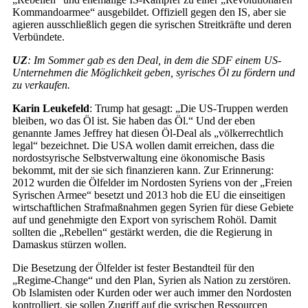
Kommandoarmee“ ausgebildet. Offiziell gegen den IS, aber sie
agieren ausschließlich gegen die syrischen Streitkräfte und deren
Verbündete.
UZ
: Im Sommer gab es den Deal, in dem die SDF einem US-
Unternehmen die Möglichkeit geben, syrisches Öl zu fördern und
zu verkaufen.
Karin Leukefeld
: Trump hat gesagt: „Die US-Truppen werden
bleiben, wo das Öl ist. Sie haben das Öl.“ Und der eben
genannte James Jeffrey hat diesen Öl-Deal als „völkerrechtlich
legal“ bezeichnet. Die USA wollen damit erreichen, dass die
nordostsyrische Selbstverwaltung eine ökonomische Basis
bekommt, mit der sie sich finanzieren kann. Zur Erinnerung:
2012 wurden die Ölfelder im Nordosten Syriens von der „Freien
Syrischen Armee“ besetzt und 2013 hob die EU die einseitigen
wirtschaftlichen Strafmaßnahmen gegen Syrien für diese Gebiete
auf und genehmigte den Export von syrischem Rohöl. Damit
sollten die „Rebellen“ gestärkt werden, die die Regierung in
Damaskus stürzen wollen.
Die Besetzung der Ölfelder ist fester Bestandteil für den
„Regime-Change“ und den Plan, Syrien als Nation zu zerstören.
Ob Islamisten oder Kurden oder wer auch immer den Nordosten
kontrolliert, sie sollen Zugriff auf die syrischen Ressourcen