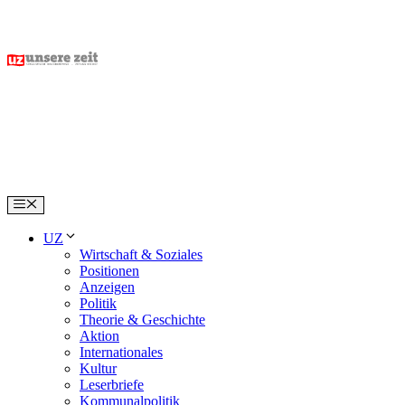
Skip
to
content
Menu
UZ
Wirtschaft & Soziales
Positionen
Anzeigen
Politik
Theorie & Geschichte
Aktion
Internationales
Kultur
Leserbriefe
Kommunalpolitik