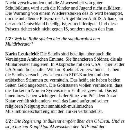
Nacht verschwunden und die Abwesenheit von guter
Schulbildung wird auch die Kinder und Jugend nicht aufklären.
Die Warnung von einem Wiedererstarken des IS wird behauptet,
um die anhaltende Präsenz der US-geführten Anti-IS-Allianz, an
der auch Deutschland beteiligt ist, zu rechtfertigen. Und diese
Präsenz richtet sich nicht gegen IS, sondern gegen den Iran.
UZ
: Welche Rolle spielen hier die saudi-arabischen
Militärberater?
Karin Leukefeld
: Die Saudis sind beteiligt, aber auch die
Vereinigten Arabischen Emirate. Sie finanzieren Söldner, die als
Militärberater fungieren. In Absprache mit den USA – hier ist der
US-Sonderbotschafter William Roebuck zu erwähnen – haben
die Saudis versucht, zwischen den SDF-Kurden und den
arabischen Stämmen zu vermitteln. Das heißt, sie haben beiden
Seiten Geld angeboten. Die Golfstaaten wollen verhindern, dass
die Türkei im Norden Syriens mehr Einfluss gewinnt. Das ist
ihnen inzwischen wichtiger als der Sturz von Präsident Assad.
Katar verhält sich anders, weil das Land aufgrund seiner
religiösen Neigung zur sunnitisch-muslimischen
Muslimbruderschaft eng mit der Türkei verbündet ist.
UZ
: Die Regierung ist äußerst empört über den Öl-Deal. Und es
ist ja nur ein Konfliktpunkt zwischen den SDF und der