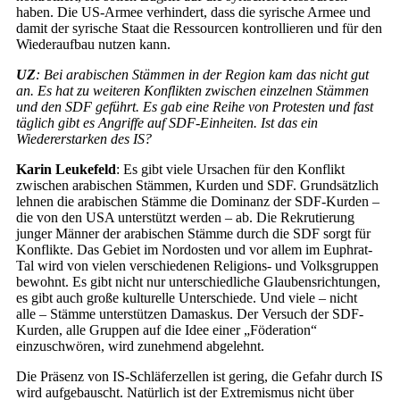
haben. Die US-Armee verhindert, dass die syrische Armee und
damit der syrische Staat die Ressourcen kontrollieren und für den
Wiederaufbau nutzen kann.
UZ
: Bei arabischen Stämmen in der Region kam das nicht gut
an. Es hat zu weiteren Konflikten zwischen einzelnen Stämmen
und den SDF geführt. Es gab eine Reihe von Protesten und fast
täglich gibt es Angriffe auf SDF-Einheiten. Ist das ein
Wiedererstarken des IS?
Karin Leukefeld
: Es gibt viele Ursachen für den Konflikt
zwischen arabischen Stämmen, Kurden und SDF. Grundsätzlich
lehnen die arabischen Stämme die Dominanz der SDF-Kurden –
die von den USA unterstützt werden – ab. Die Rekrutierung
junger Männer der arabischen Stämme durch die SDF sorgt für
Konflikte. Das Gebiet im Nordosten und vor allem im Euphrat-
Tal wird von vielen verschiedenen Religions- und Volksgruppen
bewohnt. Es gibt nicht nur unterschiedliche Glaubensrichtungen,
es gibt auch große kulturelle Unterschiede. Und viele – nicht
alle – Stämme unterstützen Damaskus. Der Versuch der SDF-
Kurden, alle Gruppen auf die Idee einer „Föderation“
einzuschwören, wird zunehmend abgelehnt.
Die Präsenz von IS-Schläferzellen ist gering, die Gefahr durch IS
wird aufgebauscht. Natürlich ist der Extremismus nicht über