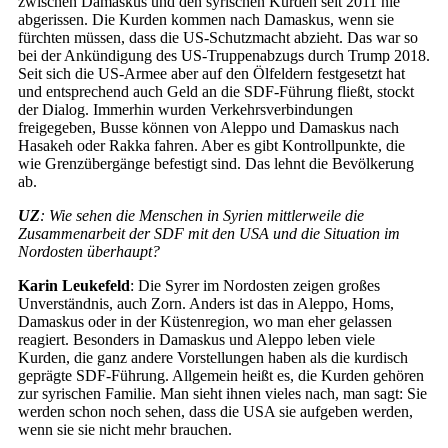
zwischen Damaskus und den syrischen Kurden seit 2011 nie
abgerissen. Die Kurden kommen nach Damaskus, wenn sie
fürchten müssen, dass die US-Schutzmacht abzieht. Das war so
bei der Ankündigung des US-Truppenabzugs durch Trump 2018.
Seit sich die US-Armee aber auf den Ölfeldern festgesetzt hat
und entsprechend auch Geld an die SDF-Führung fließt, stockt
der Dialog. Immerhin wurden Verkehrsverbindungen
freigegeben, Busse können von Aleppo und Damaskus nach
Hasakeh oder Rakka fahren. Aber es gibt Kontrollpunkte, die
wie Grenzübergänge befestigt sind. Das lehnt die Bevölkerung
ab.
UZ
: Wie sehen die Menschen in Syrien mittlerweile die
Zusammenarbeit der SDF mit den USA und die Situation im
Nordosten überhaupt?
Karin Leukefeld
: Die Syrer im Nordosten zeigen großes
Unverständnis, auch Zorn. Anders ist das in Aleppo, Homs,
Damaskus oder in der Küstenregion, wo man eher gelassen
reagiert. Besonders in Damaskus und Aleppo leben viele
Kurden, die ganz andere Vorstellungen haben als die kurdisch
geprägte SDF-Führung. Allgemein heißt es, die Kurden gehören
zur syrischen Familie. Man sieht ihnen vieles nach, man sagt: Sie
werden schon noch sehen, dass die USA sie aufgeben werden,
wenn sie sie nicht mehr brauchen.