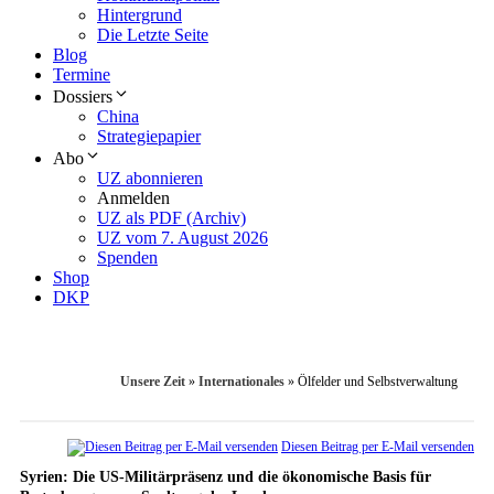
Hintergrund
Die Letzte Seite
Blog
Termine
Dossiers
China
Strategiepapier
Abo
UZ abonnieren
Anmelden
UZ als PDF (Archiv)
UZ vom 7. August 2026
Spenden
Shop
DKP
Unsere Zeit
»
Internationales
»
Ölfelder und Selbstverwaltung
Diesen Beitrag per E-Mail versenden
Syrien: Die US-Militärpräsenz und die ökonomische Basis für