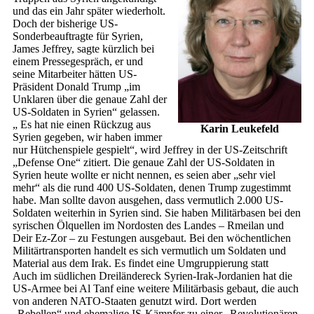
und das ein Jahr später wiederholt.
Doch der bisherige US-
Sonderbeauftragte für Syrien,
James Jeffrey, sagte kürzlich bei
einem Pressegespräch, er und
seine Mitarbeiter hätten US-
Präsident Donald Trump „im
Unklaren über die genaue Zahl der
US-Soldaten in Syrien“ gelassen.
„ Es hat nie einen Rückzug aus
Karin Leukefeld
Syrien gegeben, wir haben immer
nur Hütchenspiele gespielt“, wird Jeffrey in der US-Zeitschrift
„Defense One“ zitiert. Die genaue Zahl der US-Soldaten in
Syrien heute wollte er nicht nennen, es seien aber „sehr viel
mehr“ als die rund 400 US-Soldaten, denen Trump zugestimmt
habe. Man sollte davon ausgehen, dass vermutlich 2.000 US-
Soldaten weiterhin in Syrien sind. Sie haben Militärbasen bei den
syrischen Ölquellen im Nordosten des Landes – Rmeilan und
Deir Ez-Zor – zu Festungen ausgebaut. Bei den wöchentlichen
Militärtransporten handelt es sich vermutlich um Soldaten und
Material aus dem Irak. Es findet eine Umgruppierung statt
Auch im südlichen Dreiländereck Syrien-Irak-Jordanien hat die
US-Armee bei Al Tanf eine weitere Militärbasis gebaut, die auch
von anderen NATO-Staaten genutzt wird. Dort werden
„Rebellen“ und ehemalige IS-Kämpfer zu einer „Revolutionären