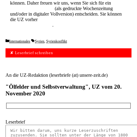
können. Daher freuen wir uns, wenn Sie sich für ein
Abonnement der UZ
(als gedruckte Wochenzeitung
und/oder in digitaler Vollversion) entscheiden. Sie können
die UZ vorher
6 Wochen lang kostenlos und
unverbindlich testen
.
Categories
Tags
Internationales
Syrien
,
Syrienkonflikt
✘ Leserbrief schreiben
An die UZ-Redaktion (leserbriefe (at) unsere-zeit.de)
"Ölfelder und Selbstverwaltung", UZ vom 20.
November 2020
Leserbrief