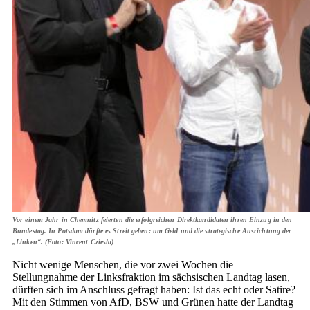
Vor einem Jahr in Chemnitz feierten die erfolgreichen Direktkandidaten ihren Einzug in den
Bundestag. In Potsdam dürfte es Streit geben: um Geld und die strategische Ausrichtung der
„Linken“. (Foto: Vincent Cziesla)
Nicht wenige Menschen, die vor zwei Wochen die
Stellungnahme der Linksfraktion im sächsischen Landtag lasen,
dürften sich im Anschluss gefragt haben: Ist das echt oder Satire?
Mit den Stimmen von AfD, BSW und Grünen hatte der Landtag