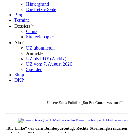
Hintergrund
Die Letzte Seite
Blog
Termine
Dossiers
China
Strategiepapier
Abo
UZ abonnieren
Anmelden
UZ als PDF (Archiv)
UZ vom 7. August 2026
Spenden
Shop
DKP
Unsere Zeit
»
Politik
»
„Rot-Rot-Grün – was sonst?“
Diesen Beitrag per E-Mail versenden
„Die Linke“ vor dem Bundesparteitag: Rechte Strömungen machen