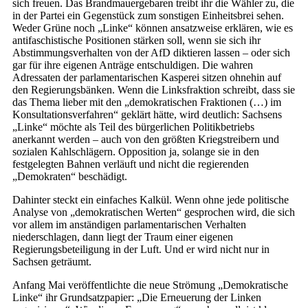
sich freuen. Das Brandmauergebaren treibt ihr die Wähler zu, die
in der Partei ein Gegenstück zum sonstigen Einheitsbrei sehen.
Weder Grüne noch „Linke“ können ansatzweise erklären, wie es
antifaschistische Positionen stärken soll, wenn sie sich ihr
Abstimmungsverhalten von der AfD diktieren lassen – oder sich
gar für ihre eigenen Anträge entschuldigen. Die wahren
Adressaten der parlamentarischen Kasperei sitzen ohnehin auf
den Regierungsbänken. Wenn die Linksfraktion schreibt, dass sie
das Thema lieber mit den „demokratischen Fraktionen (…) im
Konsultationsverfahren“ geklärt hätte, wird deutlich: Sachsens
„Linke“ möchte als Teil des bürgerlichen Politikbetriebs
anerkannt werden – auch von den größten Kriegstreibern und
sozialen Kahlschlägern. Opposition ja, solange sie in den
festgelegten Bahnen verläuft und nicht die regierenden
„Demokraten“ beschädigt.
Dahinter steckt ein einfaches Kalkül. Wenn ohne jede politische
Analyse von „demokratischen Werten“ gesprochen wird, die sich
vor allem im anständigen parlamentarischen Verhalten
niederschlagen, dann liegt der Traum einer eigenen
Regierungsbeteiligung in der Luft. Und er wird nicht nur in
Sachsen geträumt.
Anfang Mai veröffentlichte die neue Strömung „Demokratische
Linke“ ihr Grundsatzpapier: „Die Erneuerung der Linken