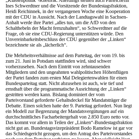
„Klassenpolitik“-Rhetorik. Allerdings stellten auch Parteichefin
Ines Schwerdt­ner und die Vorsitzende der Bundes­tagsfraktion,
Heidi Reichinnek, in der vergangenen Woche eine Kooperation
mit der CDU in Aussicht. Nach der Landtagswahl in Sachsen-
Anhalt werde ihre Partei „alles tun, um die AfD von den
Schalthebeln der Macht fernzuhalten“, so Schwerdtner auf die
Frage, ob sie eine CDU-Regierung unterstützen würde. Den
Unvereinbarkeitsbeschluss der CDU gegenüber der „Linken“
bezeichnete sie als „lächerlich“.
Die Mehrheitsverhältnisse auf dem Parteitag, der vom 19. bis
zum 21. Juni in Potsdam stattfinden wird, sind schwer
vorherzusehen. Nach dem Eintritt von zehntausenden
Mitgliedern und den ungeahnten wahlpolitischen Höhenflügen
der Partei fanden zum ersten Mal Delegiertenwahlen für einen
Bundesparteitag statt. Nicht abzusehen ist auch, wie tief und
ernsthaft über die programmatische Ausrichtung der „Linken“
gestritten werden kann. Bislang dominiert der vom
Parteivorstand geforderte Gehaltsdeckel für Mandatsträger die
Debatte. Einen solchen hatte der 9. Parteitag gefordert. Nun liegt
ein Modell zur Begrenzung der Mandatsvergütungen auf ein
durchschnittliches Facharbeitergehalt von 2.850 Euro netto vor.
Das kommt vor allem in Teilen der „Linken“-Bundestagsfraktion
nicht gut an. Bundestagsvizepräsident Bodo Ramelow ist gar vor
das Schiedsgericht gezogen, um den Antrag des Parteivorstandes