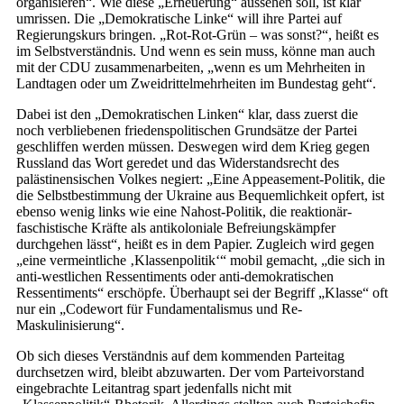
organisieren“. Wie diese „Erneuerung“ aussehen soll, ist klar
umrissen. Die „Demokratische Linke“ will ihre Partei auf
Regierungskurs bringen. „Rot-Rot-Grün – was sonst?“, heißt es
im Selbstverständnis. Und wenn es sein muss, könne man auch
mit der CDU zusammenarbeiten, „wenn es um Mehrheiten in
Landtagen oder um Zweidrittelmehrheiten im Bundestag geht“.
Dabei ist den „Demokratischen Linken“ klar, dass zuerst die
noch verbliebenen friedenspolitischen Grundsätze der Partei
geschliffen werden müssen. Deswegen wird dem Krieg gegen
Russland das Wort geredet und das Widerstandsrecht des
palästinensischen Volkes negiert: „Eine Appeasement-Politik, die
die Selbstbestimmung der Ukraine aus Bequemlichkeit opfert, ist
ebenso wenig links wie eine Nahost-Politik, die reaktionär-
faschistische Kräfte als antikoloniale Befreiungskämpfer
durchgehen lässt“, heißt es in dem Papier. Zugleich wird gegen
„eine vermeintliche ‚Klassenpolitik‘“ mobil gemacht, „die sich in
anti-westlichen Ressentiments oder anti-demokratischen
Ressentiments“ erschöpfe. Überhaupt sei der Begriff „Klasse“ oft
nur ein „Codewort für Fundamentalismus und Re-
Maskulinisierung“.
Ob sich dieses Verständnis auf dem kommenden Parteitag
durchsetzen wird, bleibt abzuwarten. Der vom Parteivorstand
eingebrachte Leitantrag spart jedenfalls nicht mit