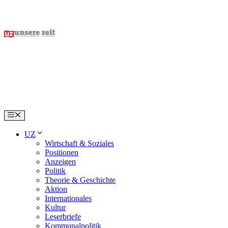
Skip
to
content
Menu
UZ
Wirtschaft & Soziales
Positionen
Anzeigen
Politik
Theorie & Geschichte
Aktion
Internationales
Kultur
Leserbriefe
Kommunalpolitik