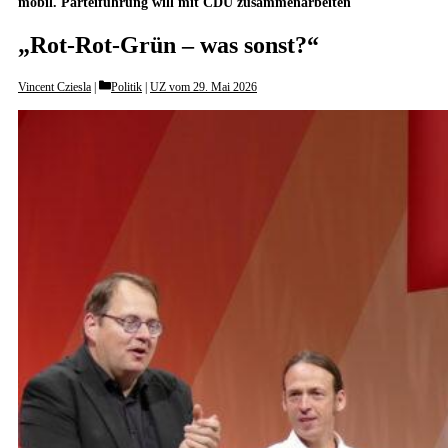
mobil. Parteiführung will mit CDU zusammenarbeiten
„Rot-Rot-Grün – was sonst?“
Categories
Vincent Cziesla
Politik
|
UZ vom 29. Mai 2026