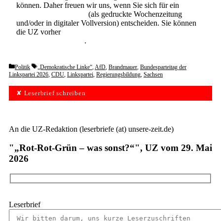
können. Daher freuen wir uns, wenn Sie sich für ein
Abonnement der UZ
(als gedruckte Wochenzeitung
und/oder in digitaler Vollversion) entscheiden. Sie können
die UZ vorher
6 Wochen lang kostenlos und
unverbindlich testen
.
Categories
Tags
Politik
„Demokratische Linke“
,
AfD
,
Brandmauer
,
Bundesparteitag der
Linkspartei 2026
,
CDU
,
Linkspartei
,
Regierungsbildung
,
Sachsen
✘ Leserbrief schreiben
An die UZ-Redaktion (leserbriefe (at) unsere-zeit.de)
"„Rot-Rot-Grün – was sonst?“", UZ vom 29. Mai
2026
Leserbrief