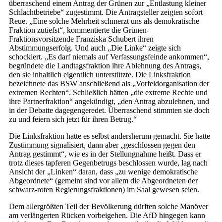
überraschend einem Antrag der Grünen zur „Entlastung kleiner
Schlachtbetriebe“ zugestimmt. Die Antragsteller zeigten sofort
Reue. „Eine solche Mehrheit schmerzt uns als demokratische
Fraktion zutiefst“, kommentierte die Grünen-
Fraktionsvorsitzende Franziska Schubert ihren
Abstimmungserfolg. Und auch „Die Linke“ zeigte sich
schockiert. „Es darf niemals auf Verfassungsfeinde ankommen“,
begründete die Landtagsfraktion ihre Ablehnung des Antrags,
den sie inhaltlich eigentlich unterstützte. Die Linksfraktion
bezeichnete das BSW anschließend als „Vorfeldorganisation der
extremen Rechten“. Schließlich hätten „die ex­treme Rechte und
ihre Partnerfraktion“ angekündigt, „den Antrag abzulehnen, und
in der Debatte dagegengeredet. Überraschend stimmten sie doch
zu und feiern sich jetzt für ihren Betrug.“
Die Linksfraktion hatte es selbst andersherum gemacht. Sie hatte
Zustimmung signalisiert, dann aber „geschlossen gegen den
Antrag gestimmt“, wie es in der Stellungnahme heißt. Dass er
trotz dieses tapferen Gegenbetrugs beschlossen wurde, lag nach
Ansicht der „Linken“ daran, dass „zu wenige demokratische
Abgeordnete“ (gemeint sind vor allem die Abgeordneten der
schwarz-roten Regierungsfraktionen) im Saal gewesen seien.
Dem allergrößten Teil der Bevölkerung dürften solche Manöver
am verlängerten Rücken vorbeigehen. Die AfD hingegen kann