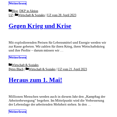
Weiterlesen
Categories
Blog
,
DKP in Aktion
Categories
UZ
Wirtschaft & Soziales
|
UZ vom 28. April 2023
Gegen Krieg und Krise
Mit explodierenden Preisen für Lebensmittel und Energie werden wir
zur Kasse gebeten. Wir zahlen für ihren Krieg, ihren Wirtschaftskrieg
und ihre Profite – darum müssen wir …
Weiterlesen
Categories
Wirtschaft & Soziales
Categories
Björn Blach
Wirtschaft & Soziales
|
UZ vom 21. April 2023
Heraus zum 1. Mai!
Millionen Menschen werden auch in diesem Jahr den „Kampftag der
Arbeiterbewegung“ begehen. Im Mittelpunkt wird die Verbesserung
der Lebenslage der arbeitenden Mehrheit stehen. In den …
Weiterlesen