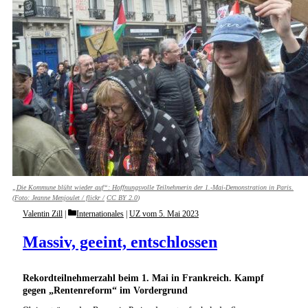
„Die Kommune blüht wieder auf“: Hoffnungsvolle Teilnehmerin der 1.-Mai-Demonstration in Paris.
(Foto:
Jeanne Menjoulet / flickr /
CC BY 2.0
)
Categories
Valentin Zill
Internationales
|
UZ vom 5. Mai 2023
Massiv, geeint, entschlossen
Rekordteilnehmerzahl beim 1. Mai in Frankreich. Kampf
gegen „Rentenreform“ im Vordergrund