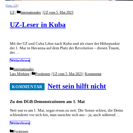
(Foto: UZ)
Categories
UZ
Internationales
|
UZ vom 5. Mai 2023
UZ-Leser in Kuba
Mit der UZ und Cuba Libre nach Kuba und als einer der Höhepunkte
der 1. Mai in Havanna auf dem Platz der Revolution – diesen Traum,
der …
Weiterlesen
Categories
Internationales
Categories
Lars Mörking
Positionen
|
UZ vom 5. Mai 2023
|
Kommentar
Nett sein hilft nicht
Zu den DGB-Demonstrationen am 1. Mai
Nett war es am 1. Mai, sogar etwas zu nett. Die Sonne schien, die Demo
schlenderte vor sich hin, man tauschte sich aus – ja, auch während …
Weiterlesen
Categories
Positionen