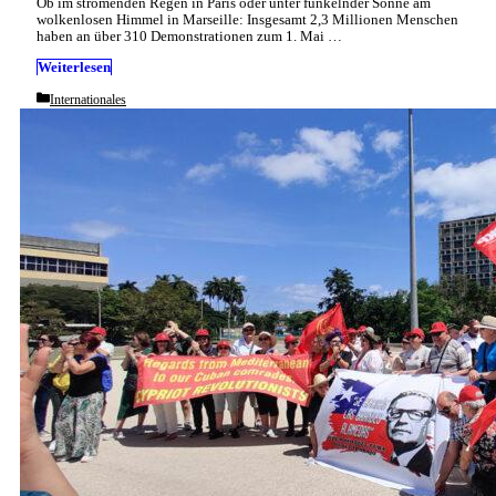
Ob im strömenden Regen in Paris oder unter funkelnder Sonne am
wolkenlosen Himmel in Marseille: Insgesamt 2,3 Millionen Menschen
haben an über 310 Demonstrationen zum 1. Mai …
Weiterlesen
Categories
Internationales