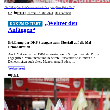
Die DKP auf der Mai-Demonstration in Stuttgart. (Foto: Björn Blach)
Categories
UZ
Politik
|
UZ vom 12. Mai 2023
|
Dokumentiert
„Wehret den
Anfängen“
Erklärung der DKP Stuttgart zum Überfall auf die Mai-
Demonstration
Am 1. Mai wurde die DGB-Demonstration in Stuttgart von der Polizei
angegriffen. Vermummte und behelmte Einsatzkräfte stürmten die
Demo, stießen auch ältere Menschen zu Boden. …
Weiterlesen
Categories
Politik