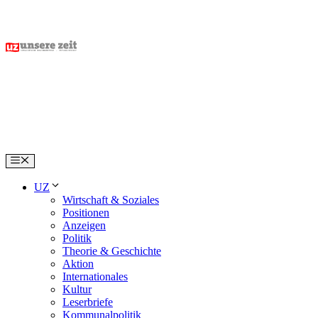
Skip
to
content
Menu
UZ
Wirtschaft & Soziales
Positionen
Anzeigen
Politik
Theorie & Geschichte
Aktion
Internationales
Kultur
Leserbriefe
Kommunalpolitik