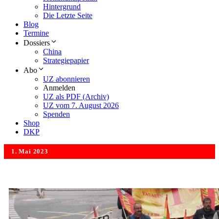
Hintergrund
Die Letzte Seite
Blog
Termine
Dossiers
China
Strategiepapier
Abo
UZ abonnieren
Anmelden
UZ als PDF (Archiv)
UZ vom 7. August 2026
Spenden
Shop
DKP
1. Mai 2023