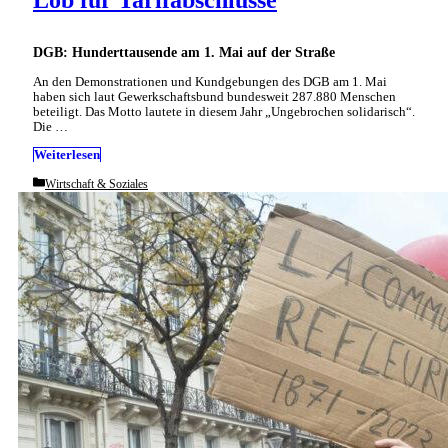
Lob für Tarifabschlüsse
DGB: Hunderttausende am 1. Mai auf der Straße
An den Demonstrationen und Kundgebungen des DGB am 1. Mai
haben sich laut Gewerkschaftsbund bundesweit 287.880 Menschen
beteiligt. Das Motto lautete in diesem Jahr „Ungebrochen solidarisch“.
Die …
Weiterlesen
Categories
Wirtschaft & Soziales