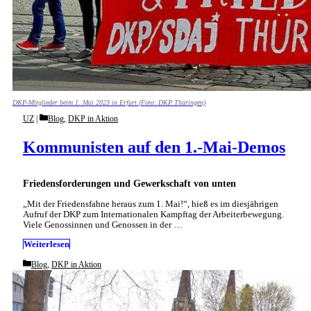
DKP-Mitglieder beim 1. Mai 2023 in Erfurt (Foto: DKP Thüringen)
Categories
UZ
Blog
,
DKP in Aktion
Kommunisten auf den 1.-Mai-Demos
Friedensforderungen und Gewerkschaft von unten
„Mit der Friedensfahne heraus zum 1. Mai!“, hieß es im diesjährigen
Aufruf der DKP zum Internationalen Kampftag der Arbeiterbewegung.
Viele Genossinnen und Genossen in der …
Weiterlesen
Categories
Blog
,
DKP in Aktion