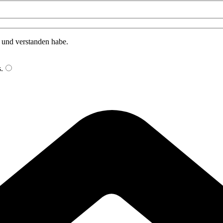
n und verstanden habe.
s
.