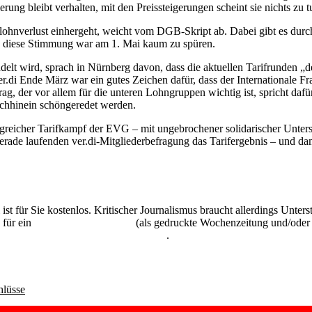
rung bleibt verhalten, mit den Preissteigerungen scheint sie nichts zu 
lohnverlust einhergeht, weicht vom DGB-Skript ab. Dabei gibt es durch
och diese Stimmung war am 1. Mai kaum zu spüren.
ndelt wird, sprach in Nürnberg davon, dass die aktuellen Tarifrunden „
di Ende März war ein gutes Zeichen dafür, dass der Internationale Fra
 der vor allem für die unteren Lohngruppen wichtig ist, spricht dafür
achhinein schöngeredet werden.
lgreicher Tarifkampf der EVG – mit ungebrochener solidarischer Unte
gerade laufenden ver.di-Mitgliederbefragung das Tarifergebnis – und da
 ist für Sie kostenlos. Kritischer Journalismus braucht allerdings Unte
 für ein
Abonnement der UZ
(als gedruckte Wochenzeitung und/oder i
kostenlos und unverbindlich testen
.
hlüsse