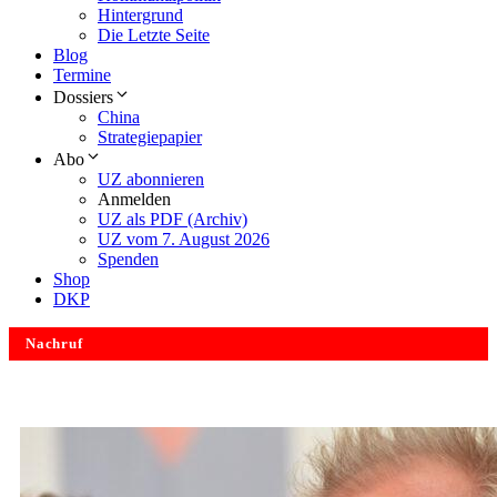
Hintergrund
Die Letzte Seite
Blog
Termine
Dossiers
China
Strategiepapier
Abo
UZ abonnieren
Anmelden
UZ als PDF (Archiv)
UZ vom 7. August 2026
Spenden
Shop
DKP
Nachruf