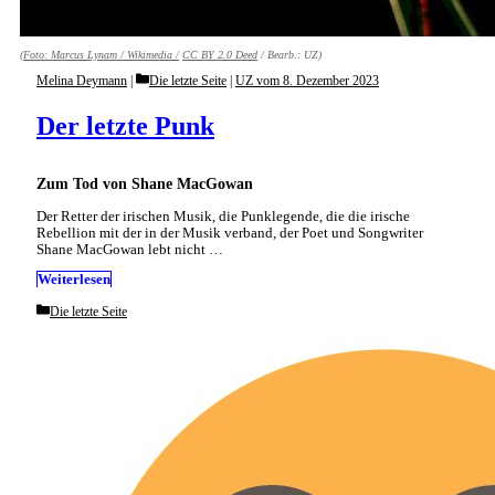
(Foto:
Marcus Lynam / Wikimedia /
CC BY 2.0 Deed
/ Bearb.: UZ)
Categories
Melina Deymann
Die letzte Seite
|
UZ vom 8. Dezember 2023
Der letzte Punk
Zum Tod von Shane MacGowan
Der Retter der irischen Musik, die Punklegende, die die irische
Rebellion mit der in der Musik verband, der Poet und Songwriter
Shane MacGowan lebt nicht …
Weiterlesen
Categories
Die letzte Seite