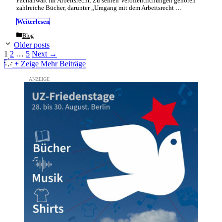
Fachanwalt für Arbeitsrecht. Zu seinen Veröffentlichungen gehören
zahlreiche Bücher, darunter „Umgang mit dem Arbeitsrecht …
Weiterlesen
Categories
Blog
Older posts
Page
Page
Page
1
2
…
5
Next
→
+ Zeige Mehr Beiträge