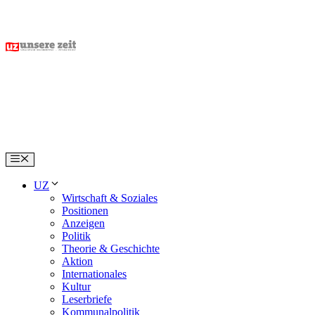
Skip
to
content
Menu
UZ
Wirtschaft & Soziales
Positionen
Anzeigen
Politik
Theorie & Geschichte
Aktion
Internationales
Kultur
Leserbriefe
Kommunalpolitik