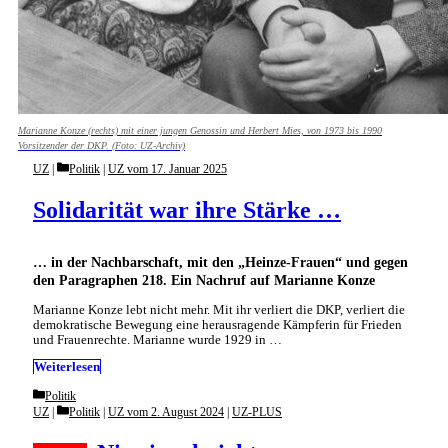
Marianne Konze (rechts) mit einer jungen Genossin und Herbert Mies, von 1973 bis 1990
Vorsitzender der DKP. (Foto: UZ-Archiv)
Categories
UZ
Politik
|
UZ vom 17. Januar 2025
Solidarität war ihre Stärke …
… in der Nachbarschaft, mit den „Heinze-Frauen“ und gegen
den Paragraphen 218. Ein Nachruf auf Marianne Konze
Marianne Konze lebt nicht mehr. Mit ihr verliert die DKP, verliert die
demokratische Bewegung eine herausragende Kämpferin für Frieden
und Frauenrechte. Marianne wurde 1929 in …
Weiterlesen
Categories
Politik
Categories
UZ
Politik
|
UZ vom 2. August 2024
|
UZ-PLUS