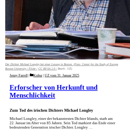
Der Dichter Michael Longley bei einer Lesung in Boston. (Foto:
Center for the Study of Europe
Boston University / Flickr /
CC BY-SA 2.0 /
Bearb.: UZ)
Categories
Jenny Farrell
Kultur
|
UZ vom 31. Januar 2025
Erforscher von Herkunft und
Menschlichkeit
Zum Tod des irischen Dichters Michael Longley
Michael Longley, einer der bekanntesten Dichter Irlands, starb am
22. Januar im Alter von 85 Jahren. Sein Tod markiert das Ende einer
bedeutenden Generation irischer Dichter. Longley …