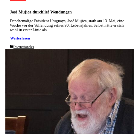
José Mujica durchlief Wendungen
Der ehemalige Präsident Uruguays, José Mujica, starb am 13. Mai, eine
Woche vor der Vollendung seines 90. Lebensjahres. Selbst hätte er sich
wohl in erster Linie als …
Weiterlesen
Categories
Internationales