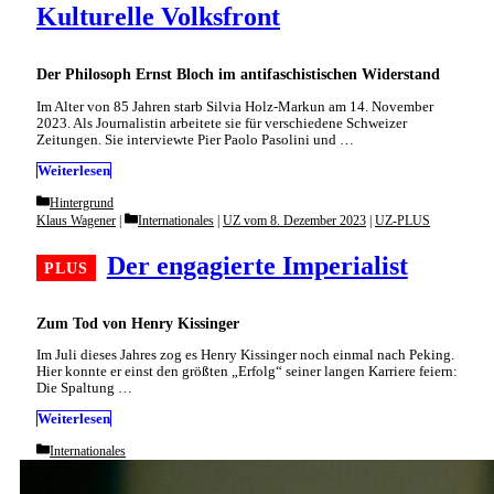
Kulturelle Volksfront
Der Philosoph Ernst Bloch im antifaschistischen Widerstand
Im Alter von 85 Jahren starb Silvia Holz-Markun am 14. November
2023. Als Journalistin arbeitete sie für verschiedene Schweizer
Zeitungen. Sie interviewte Pier Paolo Pasolini und …
Weiterlesen
Categories
Hintergrund
Categories
Klaus Wagener
Internationales
|
UZ vom 8. Dezember 2023
|
UZ-PLUS
Der engagierte Imperialist
Zum Tod von Henry Kissinger
Im Juli dieses Jahres zog es Henry Kissinger noch einmal nach Peking.
Hier konnte er einst den größten „Erfolg“ seiner langen Karriere feiern:
Die Spaltung …
Weiterlesen
Categories
Internationales