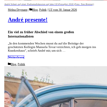
André Scheer auf einer Podiumsdiskussion auf dem UZ-Pressefest 2018 (Foto: Tom Brenner)
Categories
Melina Deymann
Blog
,
Politik
|
UZ vom 30. Januar 2026
André presente!
Ein viel zu früher Abschied von einem großen
Internationalisten
„In den kommenden Wochen musst du auf die Beiträge der
geschätzten Kollegin Manuela Tovar verzichten, ich geh morgen ins
Krankenhaus“, schrieb André mir, um sich …
Weiterlesen
Categories
Blog
,
Politik