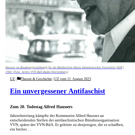
Hausser im Bundestagswahlkampf für die Bündnisliste Aktion Demokratischer Fortschritt (ADF)
1969. (Foto: Archiv VVN-BdA Baden-Württemberg)
Categories
UZ
Theorie & Geschichte
|
UZ vom 11. August 2023
Ein unvergessener Antifaschist
Zum 20. Todestag Alfred Haussers
Jahrzehntelang kämpfte der Kommunist Alfred Hausser an
entscheidenden Stellen der antifaschistischen Bündnisorganisation
VVN, später der VVN-BdA. Er gehörte zu denjenigen, die es schafften,
ein breites …