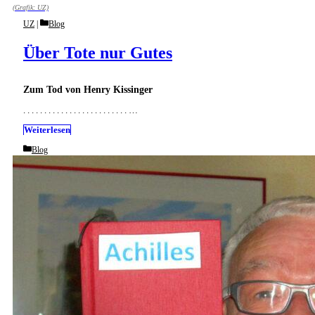
(Grafik: UZ)
Categories
UZ
Blog
Über Tote nur Gutes
Zum Tod von Henry Kissinger
. . . . . . . . . . . . . . . . . . . . . . . . . …
Weiterlesen
Categories
Blog