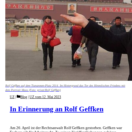
Rolf Geffken auf dem Tiananmen-Platz 2014. Im Hintergrund das Tor des Himmlischen Friedens mit
dem Portrait Maos (Foto: privat/Rolf Geffken)
Categories
UZ
Blog
|
UZ vom 12. Mai 2023
In Erinnerung an Rolf Geffken
Am 26. April ist der Rechtsanwalt Rolf Geffken gestorben. Geffken war