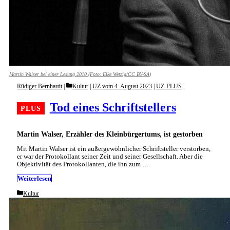
Martin Walser bei einer Lesung 2010 (Foto: Elke Wetzig/
CC BY-SA
)
Categories
Rüdiger Bernhardt
Kultur
|
UZ vom 4. August 2023
|
UZ-PLUS
Tod eines Schriftstellers
Martin Walser, Erzähler des Kleinbürgertums, ist gestorben
Mit Martin Walser ist ein außergewöhnlicher Schriftsteller verstorben,
er war der Protokollant seiner Zeit und seiner Gesellschaft. Aber die
Objektivität des Protokollanten, die ihn zum …
Weiterlesen
Categories
Kultur