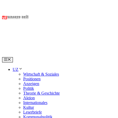
Skip
to
content
Menu
UZ
Wirtschaft & Soziales
Positionen
Anzeigen
Politik
Theorie & Geschichte
Aktion
Internationales
Kultur
Leserbriefe
Kommunalpolitik