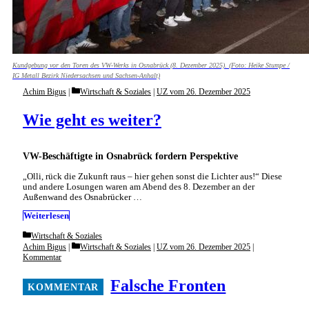
Kundgebung vor den Toren des VW-Werks in Osnabrück (8. Dezember 2025). (Foto: Heike Stumpe /
IG Metall Bezirk Niedersachsen und Sachsen-Anhalt)
Categories
Achim Bigus
Wirtschaft & Soziales
|
UZ vom 26. Dezember 2025
Wie geht es weiter?
VW-Beschäftigte in Osnabrück fordern Perspektive
„Olli, rück die Zukunft raus – hier gehen sonst die Lichter aus!“ Diese
und andere Losungen waren am Abend des 8. Dezember an der
Außenwand des Osnabrücker …
Weiterlesen
Categories
Wirtschaft & Soziales
Categories
Achim Bigus
Wirtschaft & Soziales
|
UZ vom 26. Dezember 2025
|
Kommentar
Falsche Fronten