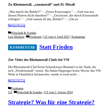
Zu Rheinmetall, „rausmetall“ und IG Metall
„Was macht ihr, Brüder?“ – „Einen Eisenwagen.“ – „Und was aus
diesen Platten dicht daneben?“ – „Geschosse, die durch Eisenwände
schlagen.“ – „Und warum all das, Brüder?“ – „Um zu …
Weiterlesen
Categories
Wirtschaft & Soziales
Categories
Lars Mörking
Positionen
|
UZ vom 4. April 2025
|
Kommentar
Statt Frieden
Zur Visite des Rheinmetall-Chefs bei VW
Der Rheinmetall-Chef beim Schaufenster-Bummel in der Stadt, die
sich „Friedensstadt“ nennt. Als Armin Papperger letzte Woche das VW-
Werk in Osnabrück heimsuchte, wurde er zwar nicht …
Weiterlesen
Categories
Positionen
Categories
UZ
Wirtschaft & Soziales
|
UZ vom 2. August 2024
Strategie? Was für eine Strategie?