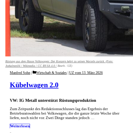
Rüstung aus dem Hause Volkswagen: Der Konzern kehrt zu seinen Wurzeln zurück. (Foto:
Joekalmes04 / Wikimedia /
CC BY-SA 4.0 /
Bearb.: UZ)
Categories
Manfred Sohn
Wirtschaft & Soziales
|
UZ vom 13. März 2026
Kübelwagen 2.0
VW: IG Metall unterstützt Rüstungsproduktion
Zum Zeitpunkt des Redaktionsschlusses lag das Ergebnis der
Betriebsratswahlen bei Volkswagen, die die ganze letzte Woche über
liefen, noch nicht vor. Zwei Dinge standen jedoch …
Weiterlesen