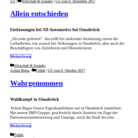
Categories
UZ
Wirtschaft & Soziales
|
UZ vom 8. Dezember 2017
Allein entschieden
Entlassungen bei SD Automotive bei Osnabrück
„Als erste gefeuert“: das trifft bei sinkender Auslastung zuerst die
Leiharbeiter, wie zurzeit bei Volkswagen in Osnabrück, aber auch die
Beschäftigten von Zulieferern und Dienstleistern. …
Weiterlesen
Categories
Wirtschaft & Soziales
Categories
Achim Bigus
Politik
|
UZ vom 6. Oktober 2017
Wahrgenommen
Wahlkampf in Osnabrück
Achim Bigus Unsere Eigenkandidatur war in Osnabrück umstritten:
Hat unsere DKP-Gruppe, geschwächt durch Austritte im Zuge der
Parteiauseinandersetzung und Umzüge, noch die Kraft für eine …
Weiterlesen
Categories
Politik