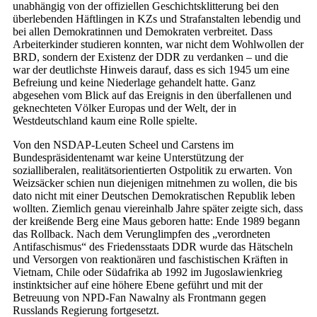
unabhängig von der offiziellen Geschichtsklitterung bei den
überlebenden Häftlingen in KZs und Strafanstalten lebendig und
bei allen Demokratinnen und Demokraten verbreitet. Dass
Arbeiterkinder studieren konnten, war nicht dem Wohlwollen der
BRD, sondern der Existenz der DDR zu verdanken – und die
war der deutlichste Hinweis darauf, dass es sich 1945 um eine
Befreiung und keine Niederlage gehandelt hatte. Ganz
abgesehen vom Blick auf das Ereignis in den überfallenen und
geknechteten Völker Europas und der Welt, der in
Westdeutschland kaum eine Rolle spielte.
Von den NSDAP-Leuten Scheel und Carstens im
Bundespräsidentenamt war keine Unterstützung der
sozialliberalen, realitätsorientierten Ostpolitik zu erwarten. Von
Weizsäcker schien nun diejenigen mitnehmen zu wollen, die bis
dato nicht mit einer Deutschen Demokratischen Republik leben
wollten. Ziemlich genau viereinhalb Jahre später zeigte sich, dass
der kreißende Berg eine Maus geboren hatte: Ende 1989 begann
das Rollback. Nach dem Verunglimpfen des „verordneten
Antifaschismus“ des Friedensstaats DDR wurde das Hätscheln
und Versorgen von reaktionären und faschistischen Kräften in
Vietnam, Chile oder Südafrika ab 1992 im Jugoslawienkrieg
instinktsicher auf eine höhere Ebene geführt und mit der
Betreuung von NPD-Fan Nawalny als Frontmann gegen
Russlands Regierung fortgesetzt.