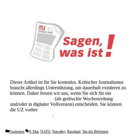
Dieser Artikel ist für Sie kostenlos. Kritischer Journalismus
braucht allerdings Unterstützung, um dauerhaft existieren zu
können. Daher freuen wir uns, wenn Sie sich für ein
Abonnement der UZ
(als gedruckte Wochenzeitung
und/oder in digitaler Vollversion) entscheiden. Sie können
die UZ vorher
6 Wochen lang kostenlos und
unverbindlich testen
.
Categories
Tags
Positionen
9. Mai
,
NATO
,
Nawalny
,
Russland
,
Tag der Befreiung