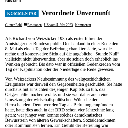
Russland
Verordnete Unvernunft
Categories
Günter Pohl
Positionen
|
UZ vom 5. Mai 2023
|
Kommentar
Als Richard von Weizsäcker 1985 als erster führender
Amtsträger der Bundesrepublik Deutschland in einer Rede den
8. Mai als einen Tag der Befreiung charakterisierte, war die
rechte und konservative Sicht auf die angebliche „Stunde Null“
vielleicht nicht überwunden, aber sie schien doch erheblich ins
Wanken gebracht. Bis dato war in offiziellen Gedenkreden vom
Tag der Kapitulation oder der Niederlage die Rede gewesen.
Von Weizsäckers Neubestimmung des weltgeschichtlichen
Ereignisses war derweil den Gegebenheiten geschuldet. Sie hatte
durchaus mit Einsichten desjenigen Kapitals zu tun, das
Ostgeschäfte machen wollte, und sie war daher auch eine
Umsetzung der wirtschaftspolitischen Wünsche der
Herrschenden. Denn wer den Tag als Befreiung empfunden
hatte, hatte dies auch in der BRD schon vier Jahrzehnte lang
getan; wer jünger war, konnte solches demokratisches
Bewusstsein von älteren Gewerkschaftern, Sozialdemokraten
oder Kommunisten lernen. Ein Gefühl der Befreiung war