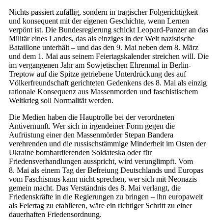
Nichts passiert zufällig, sondern in tragischer Folgerichtigkeit
und konsequent mit der eigenen Geschichte, wenn Lernen
verpönt ist. Die Bundesregierung schickt Leopard-Panzer an das
Militär eines Landes, das als einziges in der Welt nazistische
Bataillone unterhält – und das den 9. Mai neben dem 8. März
und dem 1. Mai aus seinem Feiertagskalender streichen will. Die
im vergangenen Jahr am Sowjetischen Ehrenmal in Berlin-
Treptow auf die Spitze getriebene Unterdrückung des auf
Völkerfreundschaft gerichteten Gedenkens des 8. Mai als einzig
rationale Konsequenz aus Massenmorden und faschistischem
Weltkrieg soll Normalität werden.
Die Medien haben die Hauptrolle bei der verordneten
Antivernunft. Wer sich in irgendeiner Form gegen die
Aufrüstung einer den Massenmörder Stepan Bandera
verehrenden und die russischstämmige Minderheit im Osten der
Ukraine bombardierenden Soldateska oder für
Friedensverhandlungen ausspricht, wird verunglimpft. Vom
8. Mai als einem Tag der Befreiung Deutschlands und Europas
vom Faschismus kann nicht sprechen, wer sich mit Neonazis
gemein macht. Das Verständnis des 8. Mai verlangt, die
Friedenskräfte in die Regierungen zu bringen – ihn europaweit
als Feiertag zu etablieren, wäre ein richtiger Schritt zu einer
dauerhaften Friedensordnung.