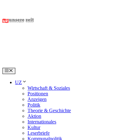
Skip
to
content
Menu
UZ
Wirtschaft & Soziales
Positionen
Anzeigen
Politik
Theorie & Geschichte
Aktion
Internationales
Kultur
Leserbriefe
Kommunalpolitik