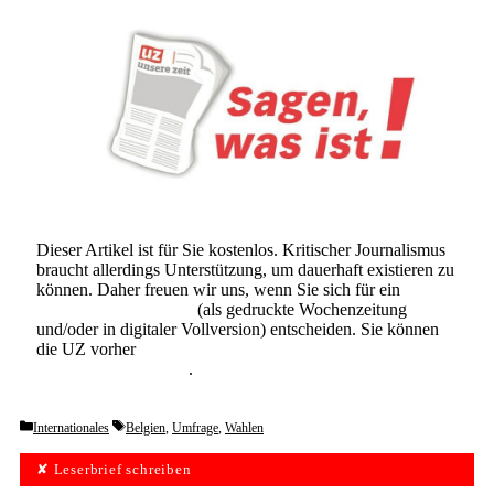
Dieser Artikel ist für Sie kostenlos. Kritischer Journalismus
braucht allerdings Unterstützung, um dauerhaft existieren zu
können. Daher freuen wir uns, wenn Sie sich für ein
Abonnement der UZ
(als gedruckte Wochenzeitung
und/oder in digitaler Vollversion) entscheiden. Sie können
die UZ vorher
6 Wochen lang kostenlos und
unverbindlich testen
.
Categories
Tags
Internationales
Belgien
,
Umfrage
,
Wahlen
✘ Leserbrief schreiben