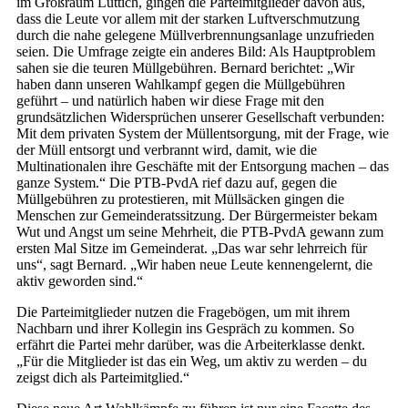
im Großraum Lüttich, gingen die Parteimitglieder davon aus,
dass die Leute vor allem mit der starken Luftverschmutzung
durch die nahe gelegene Müllverbrennungsanlage unzufrieden
seien. Die Umfrage zeigte ein anderes Bild: Als Hauptproblem
sahen sie die teuren Müllgebühren. Bernard berichtet: „Wir
haben dann unseren Wahlkampf gegen die Müllgebühren
geführt – und natürlich haben wir diese Frage mit den
grundsätzlichen Widersprüchen unserer Gesellschaft verbunden:
Mit dem privaten System der Müllentsorgung, mit der Frage, wie
der Müll entsorgt und verbrannt wird, damit, wie die
Multinationalen ihre Geschäfte mit der Entsorgung machen – das
ganze System.“ Die PTB-PvdA rief dazu auf, gegen die
Müllgebühren zu protestieren, mit Müllsäcken gingen die
Menschen zur Gemeinderatssitzung. Der Bürgermeister bekam
Wut und Angst um seine Mehrheit, die PTB-PvdA gewann zum
ersten Mal Sitze im Gemeinderat. „Das war sehr lehrreich für
uns“, sagt Bernard. „Wir haben neue Leute kennengelernt, die
aktiv geworden sind.“
Die Parteimitglieder nutzen die Fragebögen, um mit ihrem
Nachbarn und ihrer Kollegin ins Gespräch zu kommen. So
erfährt die Partei mehr darüber, was die Arbeiterklasse denkt.
„Für die Mitglieder ist das ein Weg, um aktiv zu werden – du
zeigst dich als Parteimitglied.“