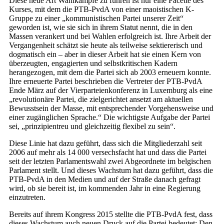
Diese neue Art Wahlkämpfe zu führen ist nur eine Facette des
Kurses, mit dem die PTB-PvdA von einer maoistischen K-
Gruppe zu einer „kommunistischen Partei unserer Zeit“
geworden ist, wie sie sich in ihrem Statut nennt, die in den
Massen verankert und bei Wahlen erfolgreich ist. Ihre Arbeit der
Vergangenheit schätzt sie heute als teilweise sektiererisch und
dogmatisch ein – aber in dieser Arbeit hat sie einen Kern von
überzeugten, engagierten und selbstkritischen Kadern
herangezogen, mit dem die Partei sich ab 2003 erneuern konnte.
Ihre erneuerte Partei beschrieben die Vertreter der PTB-PvdA
Ende März auf der Vierparteienkonferenz in Luxemburg als eine
„revolutionäre Partei, die zielgerichtet ansetzt am aktuellen
Bewusstsein der Masse, mit entsprechender Vorgehensweise und
einer zugänglichen Sprache.“ Die wichtigste Aufgabe der Partei
sei, „prinzipientreu und gleichzeitig flexibel zu sein“.
Diese Linie hat dazu geführt, dass sich die Mitgliederzahl seit
2006 auf mehr als 14 000 versechsfacht hat und dass die Partei
seit der letzten Parlamentswahl zwei Abgeordnete im belgischen
Parlament stellt. Und dieses Wachstum hat dazu geführt, dass die
PTB-PvdA in den Medien und auf der Straße danach gefragt
wird, ob sie bereit ist, im kommenden Jahr in eine Regierung
einzutreten.
Bereits auf ihrem Kongress 2015 stellte die PTB-PvdA fest, dass
dieses Wachstum auch neuen Druck auf die Partei bedeutet: Den