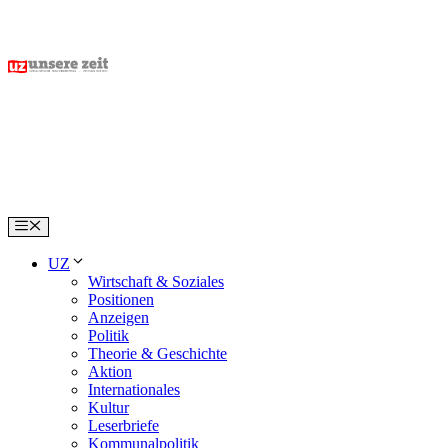
Skip
to
content
Menu
UZ
Wirtschaft & Soziales
Positionen
Anzeigen
Politik
Theorie & Geschichte
Aktion
Internationales
Kultur
Leserbriefe
Kommunalpolitik