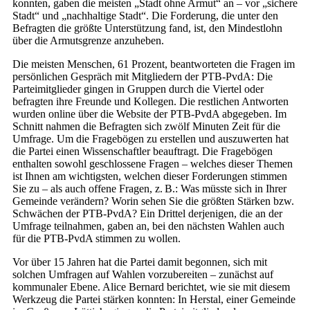
konnten, gaben die meisten „Stadt ohne Armut“ an – vor „sichere
Stadt“ und „nachhaltige Stadt“. Die Forderung, die unter den
Befragten die größte Unterstützung fand, ist, den Mindestlohn
über die Armutsgrenze anzuheben.
Die meisten Menschen, 61 Prozent, beantworteten die Fragen im
persönlichen Gespräch mit Mitgliedern der PTB-PvdA: Die
Parteimitglieder gingen in Gruppen durch die Viertel oder
befragten ihre Freunde und Kollegen. Die restlichen Antworten
wurden online über die Website der PTB-PvdA abgegeben. Im
Schnitt nahmen die Befragten sich zwölf Minuten Zeit für die
Umfrage. Um die Fragebögen zu erstellen und auszuwerten hat
die Partei einen Wissenschaftler beauftragt. Die Fragebögen
enthalten sowohl geschlossene Fragen – welches dieser Themen
ist Ihnen am wichtigsten, welchen dieser Forderungen stimmen
Sie zu – als auch offene Fragen, z. B.: Was müsste sich in Ihrer
Gemeinde verändern? Worin sehen Sie die größten Stärken bzw.
Schwächen der PTB-PvdA? Ein Drittel derjenigen, die an der
Umfrage teilnahmen, gaben an, bei den nächsten Wahlen auch
für die PTB-PvdA stimmen zu wollen.
Vor über 15 Jahren hat die Partei damit begonnen, sich mit
solchen Umfragen auf Wahlen vorzubereiten – zunächst auf
kommunaler Ebene. Alice Bernard berichtet, wie sie mit diesem
Werkzeug die Partei stärken konnten: In Herstal, einer Gemeinde