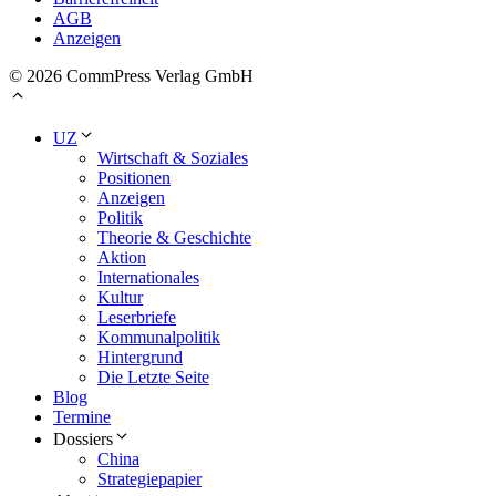
AGB
Anzeigen
© 2026 CommPress Verlag GmbH
UZ
Wirtschaft & Soziales
Positionen
Anzeigen
Politik
Theorie & Geschichte
Aktion
Internationales
Kultur
Leserbriefe
Kommunalpolitik
Hintergrund
Die Letzte Seite
Blog
Termine
Dossiers
China
Strategiepapier