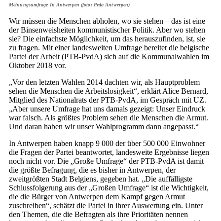
Meinungsumfrage In Antwerpen (foto: Pvda Antwerpen)
Wir müssen die Menschen abholen, wo sie stehen – das ist eine
der Binsenweisheiten kommunistischer Politik. Aber wo stehen
sie? Die einfachste Möglichkeit, um das herauszufinden, ist, sie
zu fragen. Mit einer landesweiten Umfrage bereitet die belgische
Partei der Arbeit (PTB-PvdA) sich auf die Kommunalwahlen im
Oktober 2018 vor.
„Vor den letzten Wahlen 2014 dachten wir, als Hauptproblem
sehen die Menschen die Arbeitslosigkeit“, erklärt Alice Bernard,
Mitglied des Nationalrats der PTB-PvdA, im Gespräch mit UZ.
„Aber unsere Umfrage hat uns damals gezeigt: Unser Eindruck
war falsch. Als größtes Problem sehen die Menschen die Armut.
Und daran haben wir unser Wahlprogramm dann angepasst.“
In Antwerpen haben knapp 9 000 der über 500 000 Einwohner
die Fragen der Partei beantwortet, landesweite Ergebnisse liegen
noch nicht vor. Die „Große Umfrage“ der PTB-PvdA ist damit
die größte Befragung, die es bisher in Antwerpen, der
zweitgrößten Stadt Belgiens, gegeben hat. „Die auffälligste
Schlussfolgerung aus der „Großen Umfrage“ ist die Wichtigkeit,
die die Bürger von Antwerpen dem Kampf gegen Armut
zuschreiben“, schätzt die Partei in ihrer Auswertung ein. Unter
den Themen, die die Befragten als ihre Prioritäten nennen