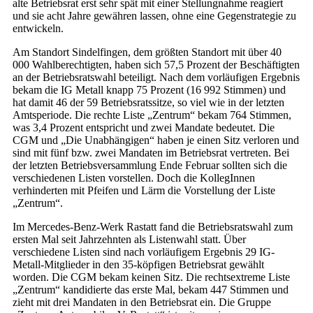
alte Betriebsrat erst sehr spät mit einer Stellungnahme reagiert
und sie acht Jahre gewähren lassen, ohne eine Gegenstrategie zu
entwickeln.
Am Standort Sindelfingen, dem größten Standort mit über 40
000 Wahlberechtigten, haben sich 57,5 Prozent der Beschäftigten
an der Betriebsratswahl beteiligt. Nach dem vorläufigen Ergebnis
bekam die IG Metall knapp 75 Prozent (16 992 Stimmen) und
hat damit 46 der 59 Betriebsratssitze, so viel wie in der letzten
Amtsperiode. Die rechte Liste „Zentrum“ bekam 764 Stimmen,
was 3,4 Prozent entspricht und zwei Mandate bedeutet. Die
CGM und „Die Unabhängigen“ haben je einen Sitz verloren und
sind mit fünf bzw. zwei Mandaten im Betriebsrat vertreten. Bei
der letzten Betriebsversammlung Ende Februar sollten sich die
verschiedenen Listen vorstellen. Doch die KollegInnen
verhinderten mit Pfeifen und Lärm die Vorstellung der Liste
„Zentrum“.
Im Mercedes-Benz-Werk Rastatt fand die Betriebsratswahl zum
ersten Mal seit Jahrzehnten als Listenwahl statt. Über
verschiedene Listen sind nach vorläufigem Ergebnis 29 IG-
Metall-Mitglieder in den 35-köpfigen Betriebsrat gewählt
worden. Die CGM bekam keinen Sitz. Die rechtsextreme Liste
„Zentrum“ kandidierte das erste Mal, bekam 447 Stimmen und
zieht mit drei Mandaten in den Betriebsrat ein. Die Gruppe