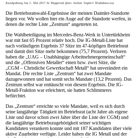
Kundgebung Am 1. Mai 2017 In Wuppertal (foto: Jochen Vogler/r Mediabase.eu)
Die Betriebsratswahl-Ergebnisse der meisten Daimler-Standorte
liegen vor. Wir wollen hier ein Auge auf die Standorte werfen, in
denen die rechte Liste „Zentrum“ angetreten ist.
Die Wahlbeteiligung im Mercedes-Benz-Werk in Untertürkheim
war mit fast 65 Prozent relativ hoch. Die IG-Metall-Liste hat
nach vorläufigem Ergebnis 37 Sitze im 47-köpfigen Betriebsrat
und damit drei Sitze mehr bekommen (75,7 Prozent). Verloren
haben die „UAG – Unabhängige Arbeitnehmergemeinschaft“
und die „Offensiven Metaller“ einen bzw. zwei Sitze, die
„CGM – Christliche Gewerkschaft Metall“ hat unverändert ein
Mandat. Die rechte Liste „Zentrum“ hat zwei Mandate
dazugewonnen und hat somit sechs Mandate (13,2 Prozent). Das
Zentrum selbst war enttäuscht von diesem Ergebnis. Die IG-
Metall-Fraktion war erleichtert, sie hatten Schlimmeres
befürchtet.
Das „Zentrum“ erreichte so viele Mandate, weil es sich durch
seine langjährige Tätigkeit im Betriebsrat (acht Jahre als eigene
Liste und davor schon zwei Jahre über die Liste der CGM) und
die langjährige Betriebszugehörigkeit seiner wichtigen
Kandidaten verankern konnte und mit 187 Kandidaten über viele
aktive Zuarbeiter verfügte. Leider haben die IG Metall und der