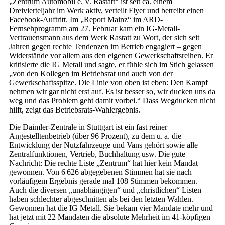
„Zentrum Automobil e. V. Rastatt“ ist seit ca. einem
Dreivierteljahr im Werk aktiv, verteilt Flyer und betreibt einen
Facebook-Auftritt. Im „Report Mainz“ im ARD-
Fernsehprogramm am 27. Februar kam ein IG-Metall-
Vertrauensmann aus dem Werk Rastatt zu Wort, der sich seit
Jahren gegen rechte Tendenzen im Betrieb engagiert – gegen
Widerstände vor allem aus den eigenen Gewerkschaftsreihen. Er
kritisierte die IG Metall und sagte, er fühle sich im Stich gelassen
„von den Kollegen im Betriebsrat und auch von der
Gewerkschaftsspitze. Die Linie von oben ist eben: Den Kampf
nehmen wir gar nicht erst auf. Es ist besser so, wir ducken uns da
weg und das Problem geht damit vorbei.“ Dass Wegducken nicht
hilft, zeigt das Betriebsrats-Wahlergebnis.
Die Daimler-Zentrale in Stuttgart ist ein fast reiner
Angestelltenbetrieb (über 96 Prozent), zu dem u. a. die
Entwicklung der Nutzfahrzeuge und Vans gehört sowie alle
Zentralfunktionen, Vertrieb, Buchhaltung usw. Die gute
Nachricht: Die rechte Liste „Zen­trum“ hat hier kein Mandat
gewonnen. Von 6 626 abgegebenen Stimmen hat sie nach
vorläufigem Ergebnis gerade mal 108 Stimmen bekommen.
Auch die diversen „unabhängigen“ und „christlichen“ Listen
haben schlechter abgeschnitten als bei den letzten Wahlen.
Gewonnen hat die IG Metall. Sie bekam vier Mandate mehr und
hat jetzt mit 22 Mandaten die absolute Mehrheit im 41-köpfigen