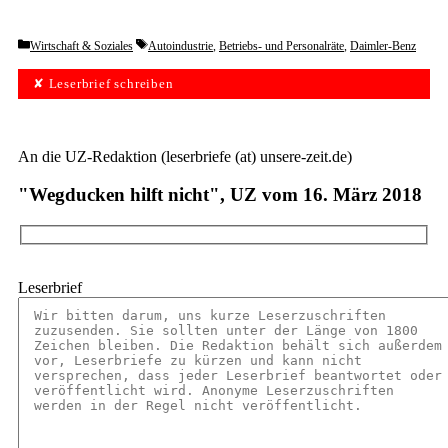
Categories
Tags
Wirtschaft & Soziales
Autoindustrie
,
Betriebs- und Personalräte
,
Daimler-Benz
✘ Leserbrief schreiben
An die UZ-Redaktion (leserbriefe (at) unsere-zeit.de)
"Wegducken hilft nicht", UZ vom 16. März 2018
Leserbrief