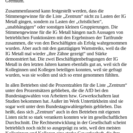
Gremium.
Zusammenfassend kann festgestellt werden, dass die
Stimmengewinne für die Liste „Zentrum“ nicht zu Lasten der IG
Metall gingen, sondern zu Lasten der „christlichen“,
„unabhängigen“ oder sonstigen kleinen Gruppierungen. Die
Stimmengewinne für die IG Metall hängen nach Aussagen von
betrieblichen Funktionären mit den Ergebnissen der Tarifrunde
zusammen, die von den Beschäftigten als Erfolg wahrgenommen
wurden. Aber auch mit den ganztägigen Warnstreiks, weil da die
IG Metall mal wieder „ihre Zähne gezeigt“ und Stärke
demonstriert hat. Die zwei Beschäftigtenbefragungen der IG
Metall in den letzten Jahren kamen ebenfalls gut an, weil sich die
Kolleginnen und Kollegen beteiligen konnten, weil sie gefragt
wurden, was sie wollen und sich so ernst genommen fühlten.
In allen Betrieben sind die Prozentzahlen für die Liste „Zentrum“
unter den Prozentsätzen geblieben, die die AfD bei den
Bundestagswahlen von Arbeitern bzw. Gewerkschaftern laut
Studien bekommen hat. Außer im Werk Untertürkheim sind sie
sogar weit unter dem Bundestagswahlergebnis geblieben. Das
heißt, dass sich „Zentrum“ auch in den Betrieben mit eigenen
Listen nicht so stark verankern konnten wie im gesellschaftlichen
Durchschnitt. Die Rechtsentwicklung in der Gesellschaft scheint
betrieblich noch nicht so ausgeprägt zu sein, weil den meisten