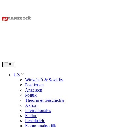
Skip
to
content
Menu
UZ
Wirtschaft & Soziales
Positionen
Anzeigen
Politik
Theorie & Geschichte
Aktion
Internationales
Kultur
Leserbriefe
Kommunalpolitik