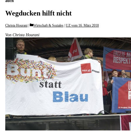
auch
Wegducken hilft nicht
Categories
Christa Hourani
Wirtschaft & Soziales
|
UZ vom 16. März 2018
Von Christa Hourani