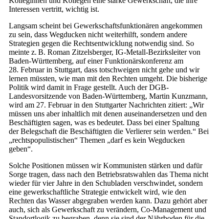
Kolleginnen und Kollegen eine starke Gewerkschaft, die ihre
Interessen vertritt, wichtig ist.
Langsam scheint bei Gewerkschaftsfunktionären angekommen
zu sein, dass Wegducken nicht weiterhilft, sondern andere
Strategien gegen die Rechtsentwicklung notwendig sind. So
meinte z. B. Roman Zitzelsberger, IG-Metall-Bezirksleiter von
Baden-Württemberg, auf einer Funktionärskonferenz am
28. Februar in Stuttgart, dass totschweigen nicht gehe und wir
lernen müssten, wie man mit den Rechten umgeht. Die bisherige
Politik wird damit in Frage gestellt. Auch der DGB-
Landesvorsitzende von Baden-Württemberg, Martin Kunzmann,
wird am 27. Februar in den Stuttgarter Nachrichten zitiert: „Wir
müssen uns aber inhaltlich mit denen auseinandersetzen und den
Beschäftigten sagen, was es bedeutet. Dass bei einer Spaltung
der Belegschaft die Beschäftigten die Verlierer sein werden.“ Bei
„rechtspopulistischen“ Themen „darf es kein Wegducken
geben“.
Solche Positionen müssen wir Kommunisten stärken und dafür
Sorge tragen, dass nach den Betriebsratswahlen das Thema nicht
wieder für vier Jahre in den Schubladen verschwindet, sondern
eine gewerkschaftliche Strategie entwickelt wird, wie den
Rechten das Wasser abgegraben werden kann. Dazu gehört aber
auch, sich als Gewerkschaft zu verändern, Co-Management und
Standortlogik zu begraben, denn sie sind der Nährboden für die